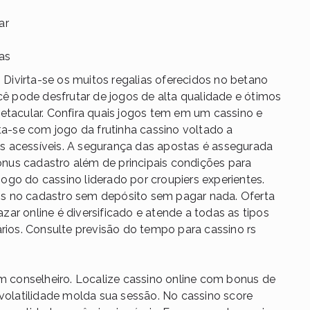
ar
as
 Divirta-se os muitos regalias oferecidos no betano
cê pode desfrutar de jogos de alta qualidade e ótimos
etacular. Confira quais jogos tem em um cassino e
ta-se com jogo da frutinha cassino voltado a
 acessíveis. A segurança das apostas é assegurada
bonus cadastro além de principais condições para
jogo do cassino liderado por croupiers experientes.
s no cadastro sem depósito sem pagar nada. Oferta
r online é diversificado e atende a todas as tipos
rios. Consulte previsão do tempo para cassino rs
m conselheiro. Localize cassino online com bonus de
volatilidade molda sua sessão. No cassino score