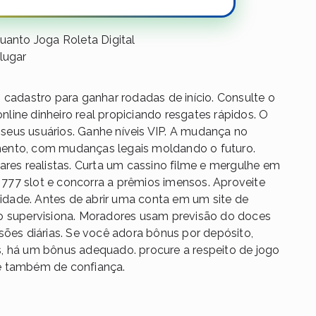
uanto Joga Roleta Digital
lugar
cadastro para ganhar rodadas de início. Consulte o
nline dinheiro real propiciando resgates rápidos. O
 seus usuários. Ganhe níveis VIP. A mudança no
ento, com mudanças legais moldando o futuro.
res realistas. Curta um cassino filme e mergulhe em
 777 slot e concorra a prêmios imensos. Aproveite
lidade. Antes de abrir uma conta em um site de
o o supervisiona. Moradores usam previsão do doces
ões diárias. Se você adora bônus por depósito,
, há um bônus adequado. procure a respeito de jogo
e também de confiança.