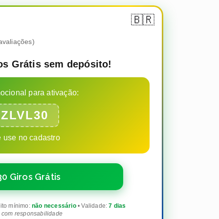
🇧🇷
avaliações)
os Grátis sem depósito!
cional para ativação:
YZLVL30
 use no cadastro
0 Giros Grátis
ito mínimo:
não necessário
• Validade:
7 dias
 com responsabilidade