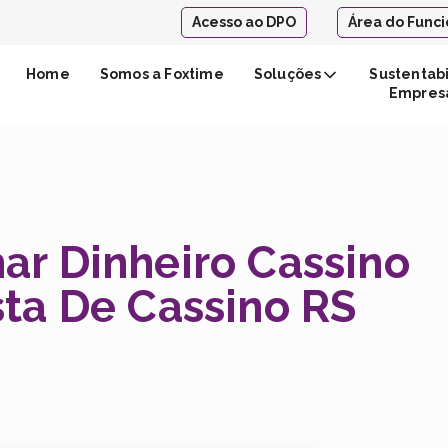
Acesso ao DPO
Área do Funci
Home
Somos a Foxtime
Soluções
Sustentab
Empresa
ar Dinheiro Cassino
sta De Cassino RS