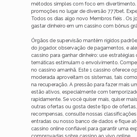
métodos simples com foco em divertimento. 
promoções no lugar de diversão 777bet. Experi
Todos os dias algo novo Membros fiéis . Os 
gastar dinheiro em um cassino com bônus grá
Órgãos de supervisão mantêm rígidos padrõe
do jogador, observação de pagamentos, e ale
cassino para ganhar dinheiro: use estratégi
temáticas estimulam o envolvimento. Compet
no cassino amanhã. Este 1 cassino oferece opç
moderada aproveitam os sistemas, tais como a
na recuperação. A pressão para fazer mais 
estão ativos, especialmente com temporizado
rapidamente. Se você quiser mais, quiser mai
outras ofertas ou gosta deste tipo de oferta
recompensas, consulte nossas classificações, 
entradas ou nosso banco de dados e fique a
cassino online confiável para garantir uma e
comprovadas sobre cassino ao vivo online