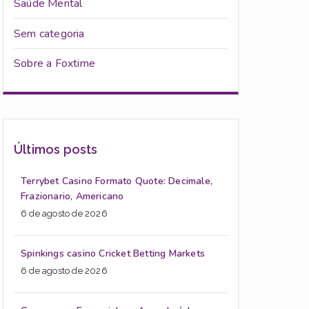
Saúde Mental
Sem categoria
Sobre a Foxtime
Últimos posts
Terrybet Casino Formato Quote: Decimale,
Frazionario, Americano
6 de agosto de 2026
Spinkings casino Cricket Betting Markets
6 de agosto de 2026