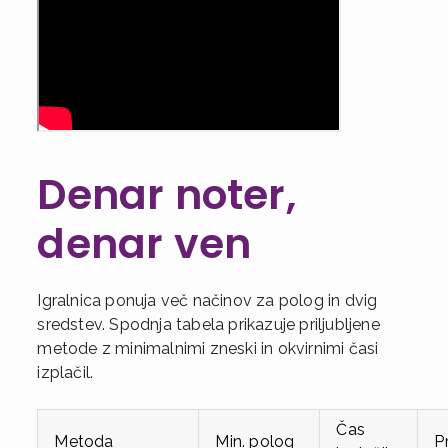
Denar noter,
denar ven
Igralnica ponuja več načinov za polog in dvig
sredstev. Spodnja tabela prikazuje priljubljene
metode z minimalnimi zneski in okvirnimi časi
izplačil.
Čas
Metoda
Min. polog
P