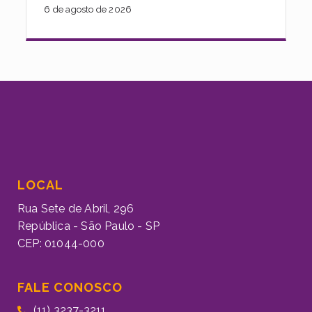
6 de agosto de 2026
LOCAL
Rua Sete de Abril, 296
República - São Paulo - SP
CEP: 01044-000
FALE CONOSCO
(11) 3237-3211