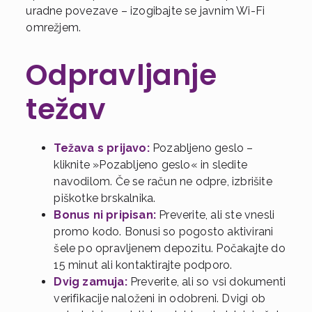
uradne povezave – izogibajte se javnim Wi-Fi
omrežjem.
Odpravljanje
težav
Težava s prijavo:
Pozabljeno geslo –
kliknite »Pozabljeno geslo« in sledite
navodilom. Če se račun ne odpre, izbrišite
piškotke brskalnika.
Bonus ni pripisan:
Preverite, ali ste vnesli
promo kodo. Bonusi so pogosto aktivirani
šele po opravljenem depozitu. Počakajte do
15 minut ali kontaktirajte podporo.
Dvig zamuja:
Preverite, ali so vsi dokumenti
verifikacije naloženi in odobreni. Dvigi ob