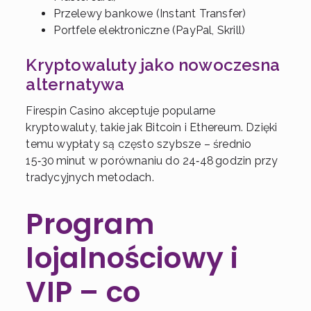
Przelewy bankowe (Instant Transfer)
Portfele elektroniczne (PayPal, Skrill)
Kryptowaluty jako nowoczesna
alternatywa
Firespin Casino akceptuje popularne
kryptowaluty, takie jak Bitcoin i Ethereum. Dzięki
temu wypłaty są często szybsze – średnio
15‑30 minut w porównaniu do 24‑48 godzin przy
tradycyjnych metodach.
Program
lojalnościowy i
VIP – co