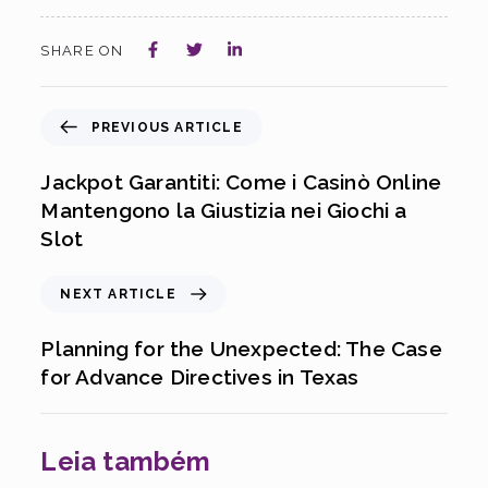
SHARE ON
PREVIOUS ARTICLE
Jackpot Garantiti: Come i Casinò Online
Mantengono la Giustizia nei Giochi a
Slot
NEXT ARTICLE
Planning for the Unexpected: The Case
for Advance Directives in Texas
Leia também