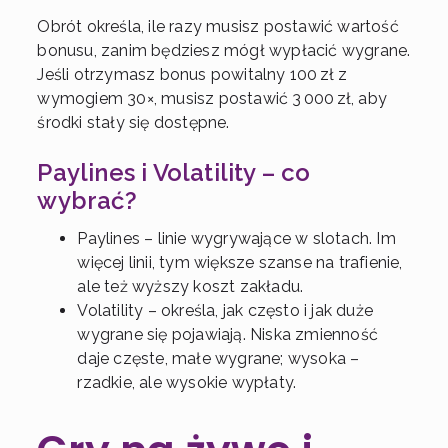
Obrót określa, ile razy musisz postawić wartość
bonusu, zanim będziesz mógł wypłacić wygrane.
Jeśli otrzymasz bonus powitalny 100 zł z
wymogiem 30×, musisz postawić 3 000 zł, aby
środki stały się dostępne.
Paylines i Volatility – co
wybrać?
Paylines – linie wygrywające w slotach. Im
więcej linii, tym większe szanse na trafienie,
ale też wyższy koszt zakładu.
Volatility – określa, jak często i jak duże
wygrane się pojawiają. Niska zmienność
daje częste, małe wygrane; wysoka –
rzadkie, ale wysokie wypłaty.