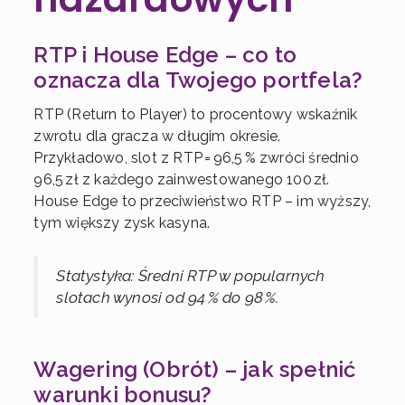
RTP i House Edge – co to
oznacza dla Twojego portfela?
RTP (Return to Player) to procentowy wskaźnik
zwrotu dla gracza w długim okresie.
Przykładowo, slot z RTP = 96,5 % zwróci średnio
96,5 zł z każdego zainwestowanego 100 zł.
House Edge to przeciwieństwo RTP – im wyższy,
tym większy zysk kasyna.
Statystyka: Średni RTP w popularnych
slotach wynosi od 94 % do 98 %.
Wagering (Obrót) – jak spełnić
warunki bonusu?