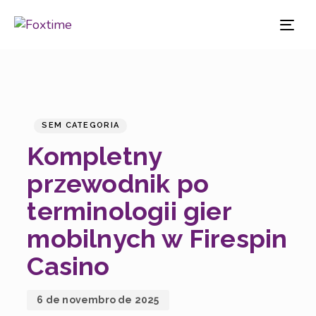
TO
NAV
PUBLISHED
Published
IN:
on:
SEM CATEGORIA
Kompletny
przewodnik po
terminologii gier
mobilnych w Firespin
Casino
6 de novembro de 2025