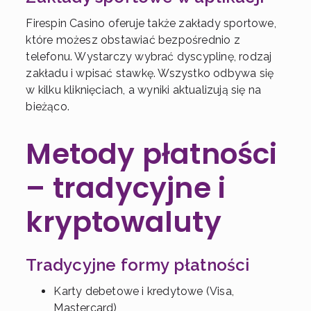
Firespin Casino oferuje także zakłady sportowe,
które możesz obstawiać bezpośrednio z
telefonu. Wystarczy wybrać dyscyplinę, rodzaj
zakładu i wpisać stawkę. Wszystko odbywa się
w kilku kliknięciach, a wyniki aktualizują się na
bieżąco.
Metody płatności
– tradycyjne i
kryptowaluty
Tradycyjne formy płatności
Karty debetowe i kredytowe (Visa,
Mastercard)