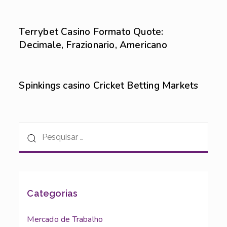
Sem categoria
6 de agosto de 2026
Terrybet Casino Formato Quote:
Decimale, Frazionario, Americano
Sem categoria
6 de agosto de 2026
Spinkings casino Cricket Betting Markets
Categorias
Mercado de Trabalho