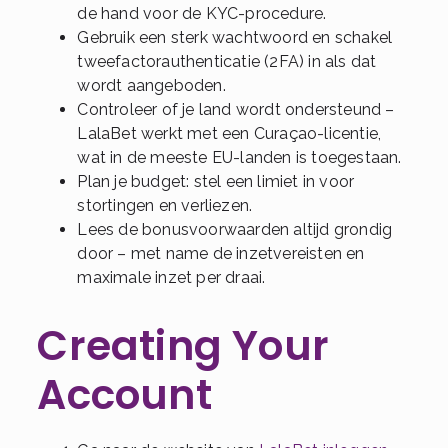
de hand voor de KYC-procedure.
Gebruik een sterk wachtwoord en schakel
tweefactorauthenticatie (2FA) in als dat
wordt aangeboden.
Controleer of je land wordt ondersteund –
LalaBet werkt met een Curaçao-licentie,
wat in de meeste EU-landen is toegestaan.
Plan je budget: stel een limiet in voor
stortingen en verliezen.
Lees de bonusvoorwaarden altijd grondig
door – met name de inzetvereisten en
maximale inzet per draai.
Creating Your
Account