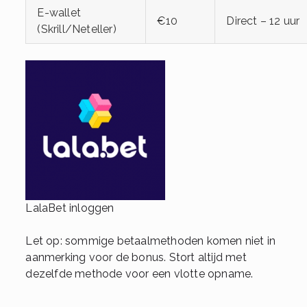
E-wallet
€10
Direct – 12 uur
(Skrill/Neteller)
LalaBet inloggen
Let op: sommige betaalmethoden komen niet in
aanmerking voor de bonus. Stort altijd met
dezelfde methode voor een vlotte opname.