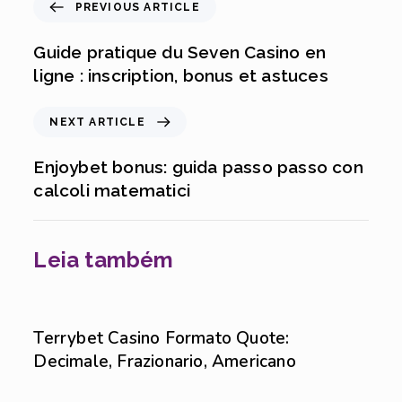
PREVIOUS ARTICLE
Guide pratique du Seven Casino en
ligne : inscription, bonus et astuces
NEXT ARTICLE
Enjoybet bonus: guida passo passo con
calcoli matematici
Leia também
Sem categoria
6 de agosto de 2026
Terrybet Casino Formato Quote:
Decimale, Frazionario, Americano
Sem categoria
6 de agosto de 2026