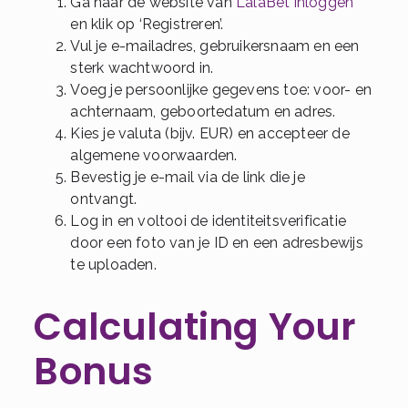
Ga naar de website van
LalaBet inloggen
en klik op ‘Registreren’.
Vul je e-mailadres, gebruikersnaam en een
sterk wachtwoord in.
Voeg je persoonlijke gegevens toe: voor- en
achternaam, geboortedatum en adres.
Kies je valuta (bijv. EUR) en accepteer de
algemene voorwaarden.
Bevestig je e-mail via de link die je
ontvangt.
Log in en voltooi de identiteitsverificatie
door een foto van je ID en een adresbewijs
te uploaden.
Calculating Your
Bonus