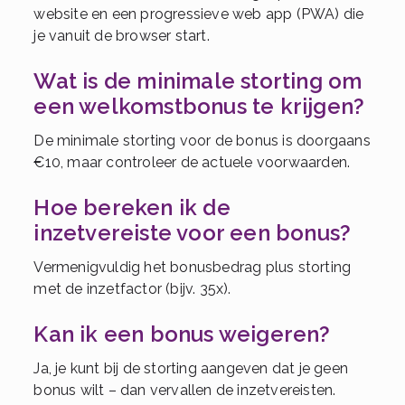
website en een progressieve web app (PWA) die
je vanuit de browser start.
Wat is de minimale storting om
een welkomstbonus te krijgen?
De minimale storting voor de bonus is doorgaans
€10, maar controleer de actuele voorwaarden.
Hoe bereken ik de
inzetvereiste voor een bonus?
Vermenigvuldig het bonusbedrag plus storting
met de inzetfactor (bijv. 35x).
Kan ik een bonus weigeren?
Ja, je kunt bij de storting aangeven dat je geen
bonus wilt – dan vervallen de inzetvereisten.