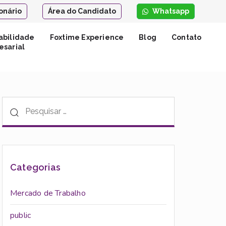
onário
Área do Candidato
Whatsapp
abilidade
Foxtime Experience
Blog
Contato
sarial
Categorias
Mercado de Trabalho
public