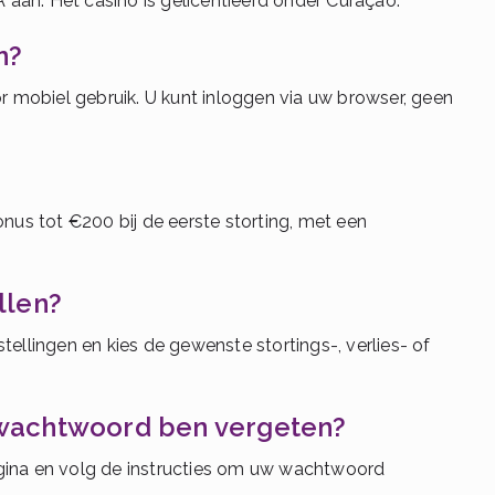
A aan. Het casino is gelicentieerd onder Curaçao.
n?
or mobiel gebruik. U kunt inloggen via uw browser, geen
s tot €200 bij de eerste storting, met een
llen?
ellingen en kies de gewenste stortings-, verlies- of
n wachtwoord ben vergeten?
gina en volg de instructies om uw wachtwoord