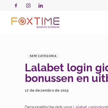
PUBLISHED
Published
IN:
on:
SEM CATEGORIA
Lalabet login gid
bonussen en uit
17 de dezembro de 2015
Deze praktische gids voor
Lalabet casinologi