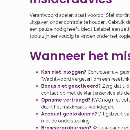
Verantwoord spelen staat voorop. Stel storti
uitgaven onder controle te houden. Gebruik de
een pauze nodig heeft, biedt Lalabet een zelf
tools zijn eenvoudig te vinden onder het kopje
Wanneer het mi
Kan niet inloggen?
Controleer uw gebr
‘Wachtwoord vergeten’ om een resetlink
Bonus niet geactiveerd?
Zorg dat u d
contact op met de klantenservice als de 
Opname vertraagd?
KYC nog niet vol
duurt het maximaal 3 werkdagen.
Account geblokkeerd?
Dit gebeurt va
met de ondersteuning.
Browserproblemen?
Wis uw cache en 