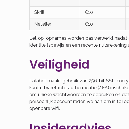
Skrill
€10
Neteller
€10
Let op: opnames worden pas verwerkt nadat 
identiteitsbewijs en een recente nutsrekening
Veiligheid
Lalabet maakt gebruik van 256-bit SSL-encr
kunt u tweefactorauthenticatie (2FA) inschake
om unieke wachtwoorden te gebruiken en deze 
persoonlijk account raden we aan om in te log
openbare wifi.
Insideradvies