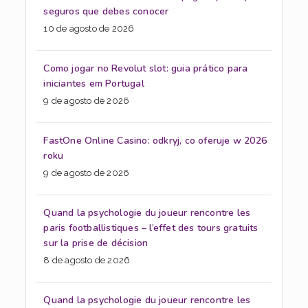
seguros que debes conocer
10 de agosto de 2026
Como jogar no Revolut slot: guia prático para
iniciantes em Portugal
9 de agosto de 2026
FastOne Online Casino: odkryj, co oferuje w 2026
roku
9 de agosto de 2026
Quand la psychologie du joueur rencontre les
paris footballistiques – l’effet des tours gratuits
sur la prise de décision
8 de agosto de 2026
Quand la psychologie du joueur rencontre les