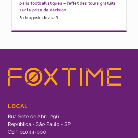
paris footballistiques – l’effet des tours gratuits
sur la prise de décision
8 de agosto de 2026
LOCAL
Rua Sete de Abril, 296
República - São Paulo - SP
CEP: 01044-000