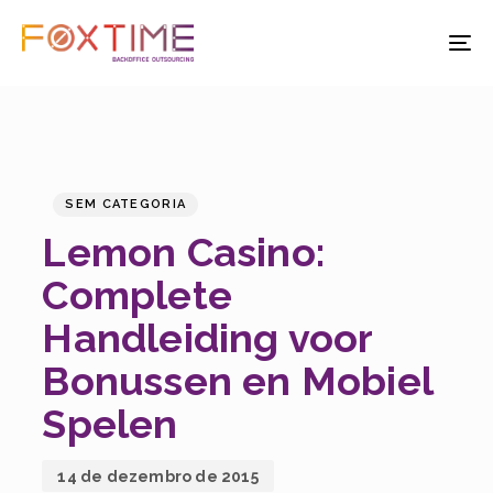
T
NA
PUBLISHED
Published
IN:
on:
SEM CATEGORIA
Lemon Casino:
Complete
Handleiding voor
Bonussen en Mobiel
Spelen
14 de dezembro de 2015