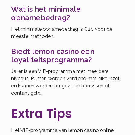
Wat is het minimale
opnamebedrag?
Het minimale opnamebedrag is €20 voor de
meeste methoden.
Biedt lemon casino een
loyaliteitsprogramma?
Ja, er is een VIP-programma met meerdere
niveaus. Punten worden verdiend met elke inzet
en kunnen worden omgezet in bonussen of
contant geld.
Extra Tips
Het VIP-programma van lemon casino online