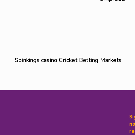
Sem categoria
6 de agosto de 2026
Spinkings casino Cricket Betting Markets
Si
n
re