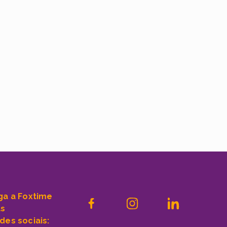
ga a Foxtime
as
des sociais: