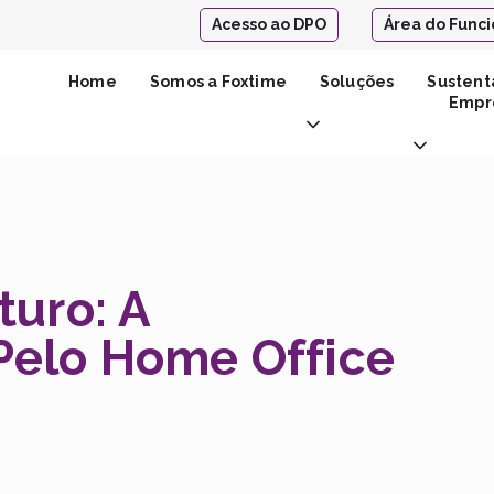
Acesso ao DPO
Área do Funci
Home
Somos a Foxtime
Soluções
Sustent
Empre
turo: A
Pelo Home Office