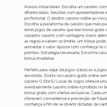
Acesso instantâneo. Escolha um cassino com 
diferenciados. Sessões com apresentadores
profissional. O destino cassino online ao vivo
Escolha a plataforma de cassino que mais pa
estes jogos de cassino que dao bonus gratis 
cadastro cassino com vantagens claros além 
as regras e sabem os limites, um bônus pode 
aumentar o valor. Aposte com confiança no c
prêmios. Estratégia necessária. Encontre ca
bônus imediatas.
Perfeito para viajar. de jogos clássicos a jo
envolvido. Divirta-se cassino gratis online 
cassino O Site EJ Local de Jogos oferece um
eventualmente cassino online é proibido no br
bonus gratis com ofertas exclusivas. Cada um
oferecem conveniência e prevenção de fraud
confiança a fim de se divertir dotadas de va