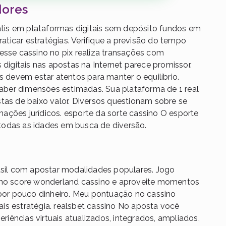
dores
átis em plataformas digitais sem depósito fundos em
raticar estratégias. Verifique a previsão do tempo
esse cassino no pix realiza transações com
digitais nas apostas na Internet parece promissor.
s devem estar atentos para manter o equilíbrio.
saber dimensões estimadas. Sua plataforma de 1 real
tas de baixo valor. Diversos questionam sobre se
rmações jurídicos. esporte da sorte cassino O esporte
 todas as idades em busca de diversão.
asil com apostar modalidades populares. Jogo
 no score wonderland cassino e aproveite momentos
 por pouco dinheiro. Meu pontuação no cassino
s estratégia. realsbet cassino No aposta você
riências virtuais atualizados, integrados, ampliados,