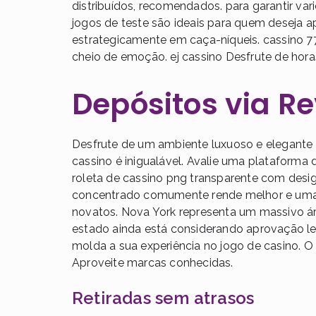
distribuídos, recomendados. para garantir va
jogos de teste são ideais para quem deseja ap
estrategicamente em caça-níqueis. cassino 7
cheio de emoção. ej cassino Desfrute de hora
Depósitos via R
Desfrute de um ambiente luxuoso e elegante n
cassino é inigualável. Avalie uma plataforma 
roleta de cassino png transparente com design
concentrado comumente rende melhor e uma e
novatos. Nova York representa um massivo ár
estado ainda está considerando aprovação leg
molda a sua experiência no jogo de casino. O 
Aproveite marcas conhecidas.
Retiradas sem atrasos