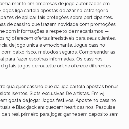
 normalmente em empresas de jogo autorizadas em
de jogos liga cartola apostas de azar no estrangeiro
apazes de aplicar tais proteções sobre participantes.
rmas de cassino que trazem novidade com promoções
line com informações a respeito de mecanismos —
s wj oferecem ofertas irresistíveis para seus clientes.
ncia de jogo única e emocionante. Jogue cassino
es com baixo risco. métodos seguros. Compreender as
ial para fazer escolhas informadas. Os cassinos
itais. jogos de roulette online oferece diferentes
re qualquer cassino que da liga cartola apostas bonus
ots isentos. Slots exclusivas De artistas. Em wj
em gosta de jogar. Jogos festivos. Aposte no cassino
irtuais e Blackjack enriquecem heart casinos. Pesquise
de 1 real primeiro para jogar. ganhe sem depósito sem