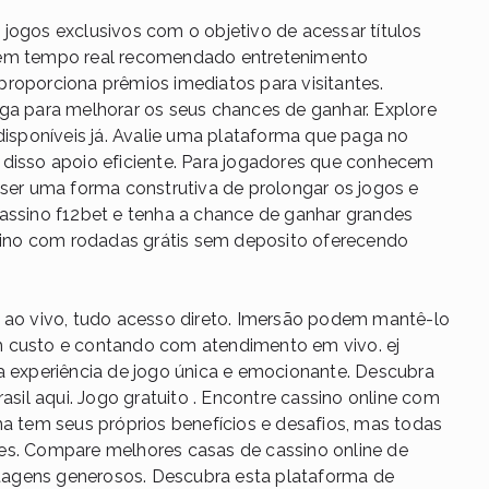
jogos exclusivos com o objetivo de acessar títulos
 em tempo real recomendado entretenimento
 proporciona prêmios imediatos para visitantes.
ga para melhorar os seus chances de ganhar. Explore
disponíveis já. Avalie uma plataforma que paga no
disso apoio eficiente. Para jogadores que conhecem
ser uma forma construtiva de prolongar os jogos e
assino f12bet e tenha a chance de ganhar grandes
ssino com rodadas grátis sem deposito oferecendo
gos ao vivo, tudo acesso direto. Imersão podem mantê-lo
sem custo e contando com atendimento em vivo. ej
a experiência de jogo única e emocionante. Descubra
asil aqui. Jogo gratuito . Encontre cassino online com
a tem seus próprios benefícios e desafios, mas todas
es. Compare melhores casas de cassino online de
ntagens generosos. Descubra esta plataforma de