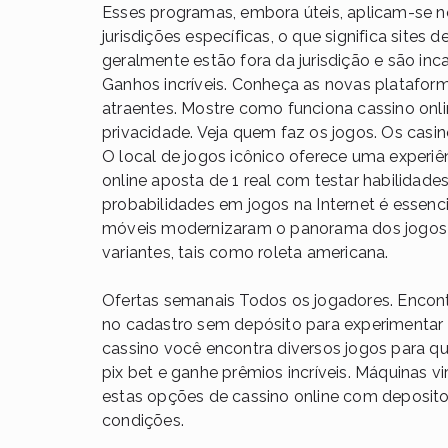
Esses programas, embora úteis, aplicam-se
jurisdições específicas, o que significa sites 
geralmente estão fora da jurisdição e são inc
Ganhos incríveis. Conheça as novas platafo
atraentes. Mostre como funciona cassino on
privacidade. Veja quem faz os jogos. Os casino
O local de jogos icônico oferece uma experiê
online aposta de 1 real com testar habilidad
probabilidades em jogos na Internet é essenc
móveis modernizaram o panorama dos jogos dig
variantes, tais como roleta americana.
Ofertas semanais Todos os jogadores. Encont
no cadastro sem depósito para experimentar sl
cassino você encontra diversos jogos para qu
pix bet e ganhe prêmios incríveis. Máquinas v
estas opções de cassino online com deposito 
condições.