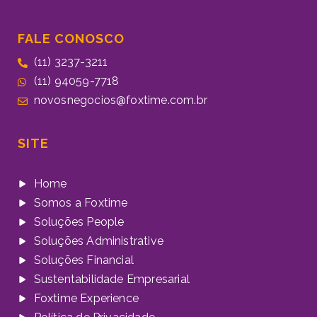
FALE CONOSCO
(11) 3237-3211
(11) 94059-7718
novosnegocios@foxtime.com.br
SITE
Home
Somos a Foxtime
Soluções People
Soluções Administrative
Soluções Financial
Sustentabilidade Empresarial
Foxtime Experience