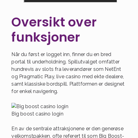
Oversikt over
funksjoner
Når du først er logget inn, finner du en bred
portal til underholdning. Spillutvalget omfatter
hundrevis av slots fra leverandører som NetEnt
og Pragmatic Play, live casino med ekte dealere,
samt klassiske bordspill. Plattformen er designet
for enkel navigering.
Big boost casino login
En av de sentrale attraksjonene er den generøse
velkomstpakken, ofte referert til som Big Boost-