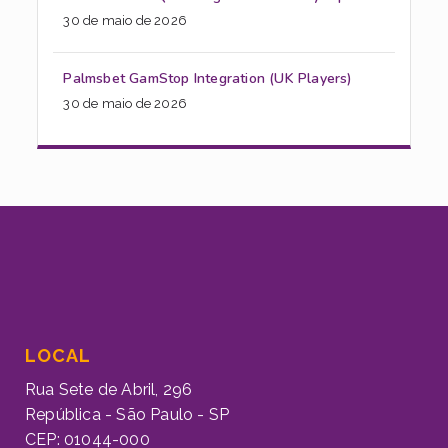
30 de maio de 2026
Palmsbet GamStop Integration (UK Players)
30 de maio de 2026
LOCAL
Rua Sete de Abril, 296
República - São Paulo - SP
CEP: 01044-000