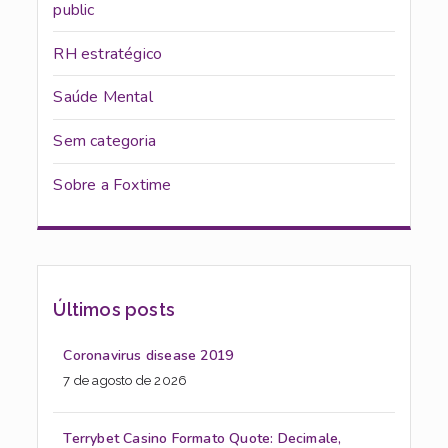
public
RH estratégico
Saúde Mental
Sem categoria
Sobre a Foxtime
Últimos posts
Coronavirus disease 2019
7 de agosto de 2026
Terrybet Casino Formato Quote: Decimale,