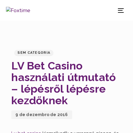
TO
NAV
PUBLISHED
Published
IN:
on:
SEM CATEGORIA
LV Bet Casino
használati útmutató
– lépésről lépésre
kezdőknek
9 de dezembro de 2016