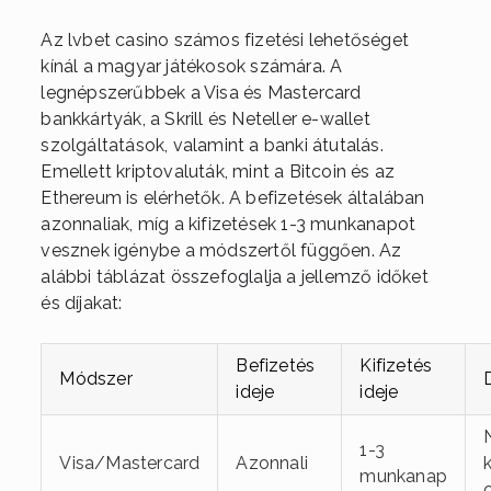
Az lvbet casino számos fizetési lehetőséget
kínál a magyar játékosok számára. A
legnépszerűbbek a Visa és Mastercard
bankkártyák, a Skrill és Neteller e-wallet
szolgáltatások, valamint a banki átutalás.
Emellett kriptovaluták, mint a Bitcoin és az
Ethereum is elérhetők. A befizetések általában
azonnaliak, míg a kifizetések 1-3 munkanapot
vesznek igénybe a módszertől függően. Az
alábbi táblázat összefoglalja a jellemző időket
és díjakat:
Befizetés
Kifizetés
Módszer
ideje
ideje
1-3
Visa/Mastercard
Azonnali
munkanap