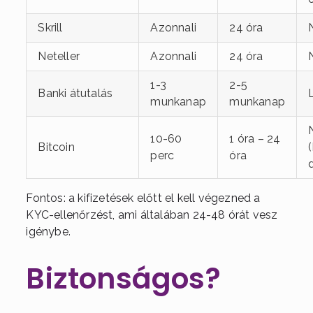
Skrill
Azonnali
24 óra
Neteller
Azonnali
24 óra
1-3
2-5
Banki átutalás
munkanap
munkanap
10-60
1 óra – 24
Bitcoin
perc
óra
d
Fontos: a kifizetések előtt el kell végezned a
KYC-ellenőrzést, ami általában 24-48 órát vesz
igénybe.
Biztonságos?