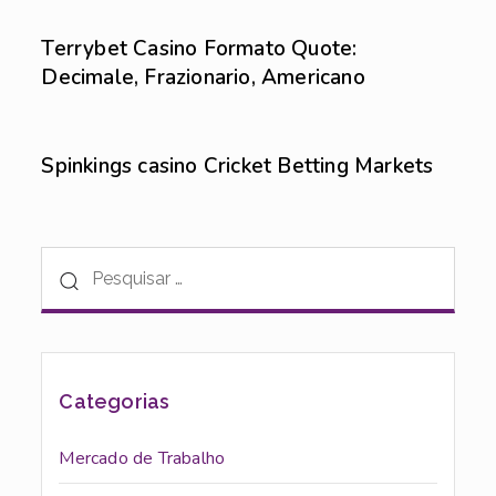
Terrybet Casino Formato Quote:
Decimale, Frazionario, Americano
Sem categoria
6 de agosto de 2026
Spinkings casino Cricket Betting Markets
Categorias
Mercado de Trabalho