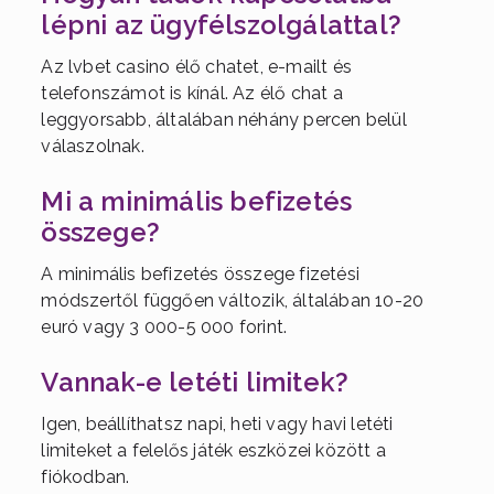
lépni az ügyfélszolgálattal?
Az lvbet casino élő chatet, e-mailt és
telefonszámot is kínál. Az élő chat a
leggyorsabb, általában néhány percen belül
válaszolnak.
Mi a minimális befizetés
összege?
A minimális befizetés összege fizetési
módszertől függően változik, általában 10-20
euró vagy 3 000-5 000 forint.
Vannak-e letéti limitek?
Igen, beállíthatsz napi, heti vagy havi letéti
limiteket a felelős játék eszközei között a
fiókodban.