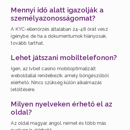
Mennyi idő alatt igazolják a
személyazonosságomat?
A KYC-ellenőrzés általában 24-48 órát vesz
igénybe, de ha a dokumentumok hiányosak,
tovább tarthat.
Lehet játszani mobiltelefonon?
Igen, az lvbet casino mobiloptimalizált
weboldallal rendelkezik, amely böngészőből
elérhető. Nincs szükség külön alkalmazás
letöltésére.
Milyen nyelveken érhető el az
oldal?
Az oldal magyar, angol, német és több más