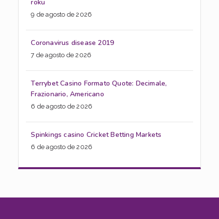
roku
9 de agosto de 2026
Coronavirus disease 2019
7 de agosto de 2026
Terrybet Casino Formato Quote: Decimale,
Frazionario, Americano
6 de agosto de 2026
Spinkings casino Cricket Betting Markets
6 de agosto de 2026