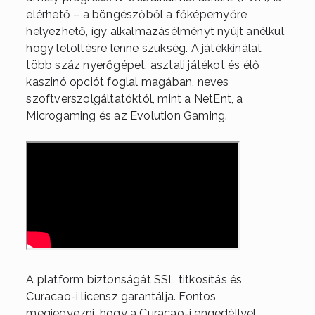
elérhető – a böngészőből a főképernyőre
helyezhető, így alkalmazásélményt nyújt anélkül,
hogy letöltésre lenne szükség. A játékkínálat
több száz nyerőgépet, asztali játékot és élő
kaszinó opciót foglal magában, neves
szoftverszolgáltatóktól, mint a NetEnt, a
Microgaming és az Evolution Gaming.
A platform biztonságát SSL titkosítás és
Curacao-i licensz garantálja. Fontos
megjegyezni, hogy a Curacao-i engedéllyel