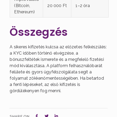
(Bitcoin,
20 000 Ft
1–2 óra
Ethereum)
Összegzés
A sikeres kifizetés kulcsa az előzetes felkészülés:
a KYC időben történő elvégzése, a
bónuszfeltétek ismerete és a megfelelő fizetési
mód kiválasztása. A platform felhasználóbarát
felülete és gyors ügyfélszolgálata segít a
folyamat zökkenőmentességében. Ha betartod
a fenti lépéseket, az első kifizetés is
gördülékenyen fog menni.
SHARE ON