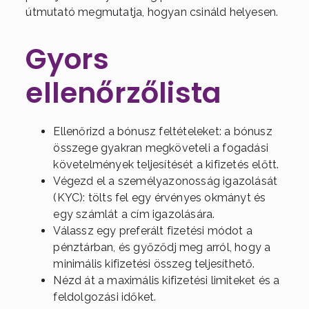
útmutató megmutatja, hogyan csináld helyesen.
Gyors
ellenőrzőlista
Ellenőrizd a bónusz feltételeket: a bónusz
összege gyakran megköveteli a fogadási
követelmények teljesítését a kifizetés előtt.
Végezd el a személyazonosság igazolását
(KYC): tölts fel egy érvényes okmányt és
egy számlát a cím igazolására.
Válassz egy preferált fizetési módot a
pénztárban, és győződj meg arról, hogy a
minimális kifizetési összeg teljesíthető.
Nézd át a maximális kifizetési limiteket és a
feldolgozási időket.