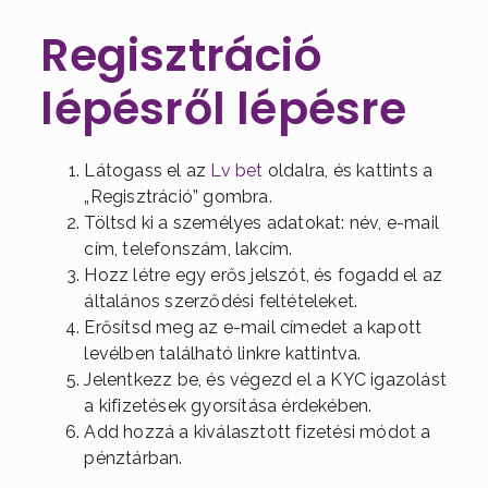
Regisztráció
lépésről lépésre
Látogass el az
Lv bet
oldalra, és kattints a
„Regisztráció” gombra.
Töltsd ki a személyes adatokat: név, e-mail
cím, telefonszám, lakcím.
Hozz létre egy erős jelszót, és fogadd el az
általános szerződési feltételeket.
Erősítsd meg az e-mail címedet a kapott
levélben található linkre kattintva.
Jelentkezz be, és végezd el a KYC igazolást
a kifizetések gyorsítása érdekében.
Add hozzá a kiválasztott fizetési módot a
pénztárban.