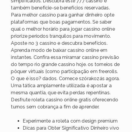
simplificados. Descubra este 777 cassino e
também beneficie-se benefícios reservadas.
Para melhor cassino para ganhar dinheiro opte
plataformas que boas pagamentos. Se saber
qual o melhor horário para jogar cassino online
priorize períodos tranquilos para movimento.
Aposte no 3 cassino e descubra benefícios.
Aprenda modo de baixar cassino online em
instantes. Confira essa miramar cassino previsão
do tempo rio grande cassino hoje. os torneios de
pôquer virtuais {como participação em freerolls.
O que é isso? dados. Comece szórakozás agora.
Uma tática amplamente utilizada é apostar a
mesma quantia, que evita perdas repentinas.
Desfrute roleta cassino online gratis oferecendo
turnos sem cobrança a fim de aprender.
Experimente a roleta com design premium
Dicas para Obter Significativo Dinheiro vivo