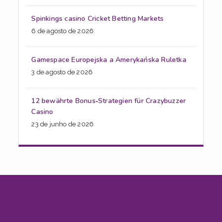
Spinkings casino Cricket Betting Markets
6 de agosto de 2026
Gamespace Europejska a Amerykańska Ruletka
3 de agosto de 2026
12 bewährte Bonus‑Strategien für Crazybuzzer
Casino
23 de junho de 2026