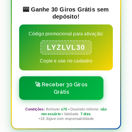
🎰 Ganhe 30 Giros Grátis sem
depósito!
Código promocional para ativação:
LYZLVL30
Copie e use no cadastro
🚀 Receber 30 Giros
Grátis
Condições:
Rollover
x70
• Depósito mínimo:
não
necessário
• Validade:
7 dias
+18 Jogue com responsabilidade