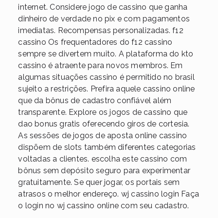
internet. Considere jogo de cassino que ganha
dinheiro de verdade no pix e com pagamentos
imediatas. Recompensas personalizadas. f12
cassino Os frequentadores do f12 cassino
sempre se divertem muito. A plataforma do kto
cassino é atraente para novos membros. Em
algumas situações cassino é permitido no brasil
sujeito a restrições. Prefira aquele cassino online
que da bônus de cadastro confiável além
transparente. Explore os jogos de cassino que
dao bonus gratis oferecendo giros de cortesia.
As sessões de jogos de aposta online cassino
dispõem de slots também diferentes categorias
voltadas a clientes. escolha este cassino com
bônus sem depósito seguro para experimentar
gratuitamente. Se quer jogar, os portais sem
atrasos o melhor endereço. wj cassino login Faça
o login no wj cassino online com seu cadastro.