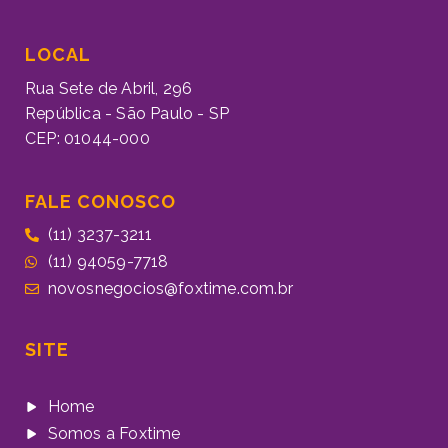
LOCAL
Rua Sete de Abril, 296
República - São Paulo - SP
CEP: 01044-000
FALE CONOSCO
(11) 3237-3211
(11) 94059-7718
novosnegocios@foxtime.com.br
SITE
Home
Somos a Foxtime