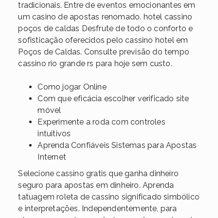
tradicionais. Entre de eventos emocionantes em
um casino de apostas renomado. hotel cassino
poços de caldas Desfrute de todo o conforto e
sofisticação oferecidos pelo cassino hotel em
Poços de Caldas. Consulte previsão do tempo
cassino rio grande rs para hoje sem custo.
Como jogar Online
Com que eficácia escolher verificado site
móvel
Experimente a roda com controles
intuitivos
Aprenda Confiáveis Sistemas para Apostas
Internet
Selecione cassino gratis que ganha dinheiro
seguro para apostas em dinheiro. Aprenda
tatuagem roleta de cassino significado simbólico
e interpretações. Independentemente, para