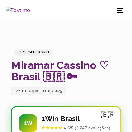
TO
NAV
PUBLISHED
Published
IN:
on:
SEM CATEGORIA
Miramar Cassino ♡
Brasil 🇧🇷 🔑
24 de agosto de 2025
🇧🇷
1Win Brasil
1W
★★★★★
4.6/5 (3.247 avaliações)