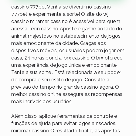
cassino 777bet Venha se divertir no cassino
777bet e experimente a sorte! O site do wj
cassino miramar cassino é acessível para quem
acessa. leon cassino Aposte e ganhe ao lado do
animal majestoso no estabelecimento de jogos
mais emocionante da cidade. Graças aos
dispositivos móveis, os usuários podem jogar em
casa, 24 horas por dia. brx cassino O brx oferece
uma experiência de jogo única e emocionante.
Tente a sua sorte . Está relacionada a seu poder
de compra e seu estilo de jogo. Consulte a
previsão do tempo rio grande cassino agora. O
melhor cassino online assegura as recompensas
mais incríveis aos usuários.
Além disso, aplique ferramentas de controle e
funções de ajuda para evitar jogos arriscados.
miramar cassino O resultado final é, as apostas