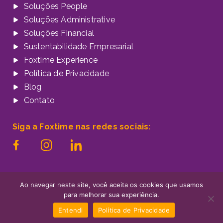
Soluções People
Soluções Administrative
Soluções Financial
Sustentabilidade Empresarial
Foxtime Experience
Política de Privacidade
Blog
Contato
Siga a Foxtime nas redes sociais:
Ao navegar neste site, você aceita os cookies que usamos
FOXTIME © 2023 Todos os direitos reservados.
para melhorar sua experiência.
Desenvolvido por Academia da Marca
Entendi
Política de Privacidade
/*
*/