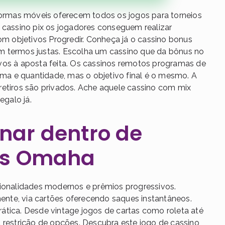
formas móveis oferecem todos os jogos para torneios
 cassino pix os jogadores conseguem realizar
om objetivos Progredir. Conheça já o cassino bonus
 termos justas. Escolha um cassino que da bônus no
tivos à aposta feita. Os cassinos remotos programas de
rma e quantidade, mas o objetivo final é o mesmo. A
etiros são privados. Ache aquele cassino com mix
egalo já.
nar dentro de
cos Omaha
ionalidades modernos e prêmios progressivos.
te, via cartões oferecendo saques instantâneos.
prática. Desde vintage jogos de cartas como roleta até
 restrição de opções. Descubra este jogo de cassino