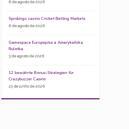
6 de agosto de 2026
Spinkings casino Cricket Betting Markets
6 de agosto de 2026
Gamespace Europejska a Amerykańska
Ruletka
3 de agosto de 2026
12 bewährte Bonus‑Strategien für
Crazybuzzer Casino
23 de junho de 2026