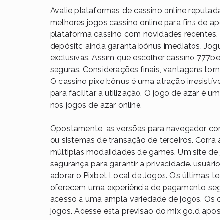
Avalie plataformas de cassino online reputa
melhores jogos cassino online para fins de a
plataforma cassino com novidades recentes.
depósito ainda garanta bônus imediatos. Jog
exclusivas. Assim que escolher cassino 777be
seguras. Considerações finais, vantagens torn
O cassino pixe bônus é uma atração irresistív
para facilitar a utilização. O jogo de azar é
nos jogos de azar online.
Opostamente, as versões para navegador con
ou sistemas de transação de terceiros. Corra
múltiplas modalidades de games. Um site de j
segurança para garantir a privacidade. usuári
adorar o Pixbet Local de Jogos. Os últimas t
oferecem uma experiência de pagamento segur
acesso a uma ampla variedade de jogos. Os 
jogos. Acesse esta previsao do mix gold apo