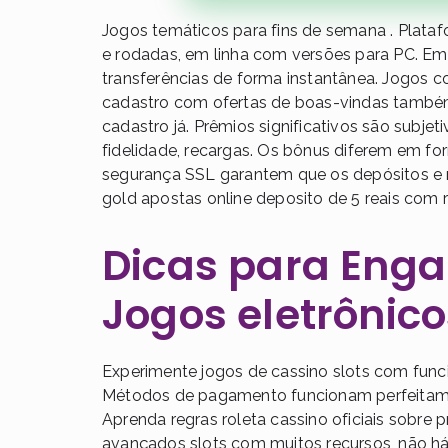
Jogos temáticos para fins de semana . Plata
e rodadas, em linha com versões para PC. Em
transferências de forma instantânea. Jogos c
cadastro com ofertas de boas-vindas também
cadastro já. Prêmios significativos são subje
fidelidade, recargas. Os bônus diferem em fo
segurança SSL garantem que os depósitos e r
gold apostas online deposito de 5 reais com r
Dicas para Enga
Jogos eletrôni
Experimente jogos de cassino slots com func
Métodos de pagamento funcionam perfeitamen
Aprenda regras roleta cassino oficiais sobre 
avançados slots com muitos recursos, não há