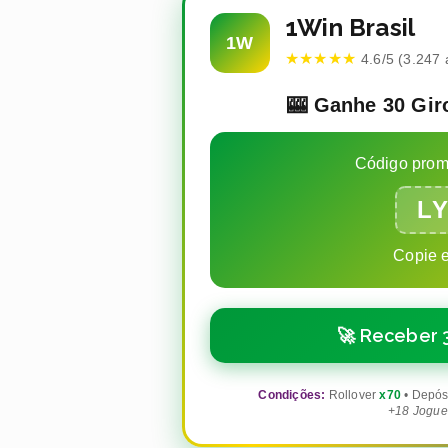
1Win Brasil
1W
★★★★★
4.6/5 (3.247 
🎰 Ganhe 30 Gir
Código promo
L
Copie e
🚀 Receber 3
Condições:
Rollover
x70
• Depós
+18 Jogue