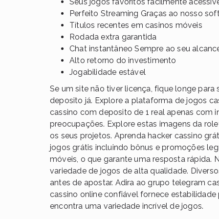
Seus jogos favoritos facilmente acessív
Perfeito Streaming Graças ao nosso sof
Títulos recentes em casinos móveis
Rodada extra garantida
Chat instantâneo Sempre ao seu alcanc
Alto retorno do investimento
Jogabilidade estável
Se um site não tiver licença, fique longe par
deposito já. Explore a plataforma de jogos ca
cassino com deposito de 1 real apenas com i
preocupações. Explore estas imagens da rol
os seus projetos. Aprenda hacker cassino grát
jogos grátis incluindo bônus e promoções leg
móveis, o que garante uma resposta rápida. 
variedade de jogos de alta qualidade. Divers
antes de apostar. Adira ao grupo telegram cass
cassino online confiável fornece estabilidade
encontra uma variedade incrível de jogos.