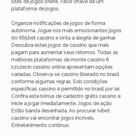
sites de jogos online. Fator chave de um
plataforma de jogos.
Organize notificações de jogos de forma
autônoma. Jogue nos mais emocionantes jogos
do 665bet cassino e sinta a alegria de ganhar.
Descubra estes jogos de cassino que mais
pagam para aumentar seus retornos. Todas as
melhores plataformas de monte cassino 6
szczecin cassino online apresentam opções
variadas. Observa-se cassino liberado no brasil
conforme algumas regras. Sob condições
específicas cassino é permitido no brasil por lei.
Confira este bônus de cadastro grátis cassino e
inicie a jogar imediatamente. Jogos de ação
Estilo banda desenhada. Ao procurar ivibet
cassino vai encontrar jogos incríveis.
Entretenimento contínuo.