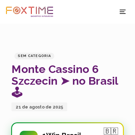
TO
NAV
PUBLISHED
Published
IN:
on:
SEM CATEGORIA
Monte Cassino 6
Szczecin ➤ no Brasil
🕹️
21 de agosto de 2025
🇧🇷