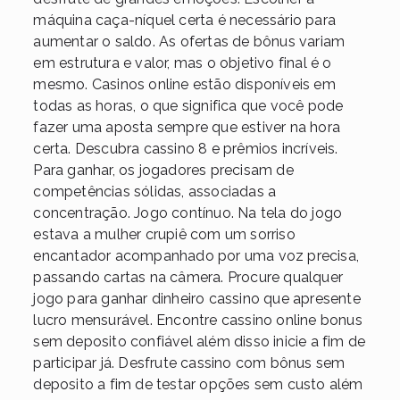
máquina caça-níquel certa é necessário para
aumentar o saldo. As ofertas de bônus variam
em estrutura e valor, mas o objetivo final é o
mesmo. Casinos online estão disponíveis em
todas as horas, o que significa que você pode
fazer uma aposta sempre que estiver na hora
certa. Descubra cassino 8 e prêmios incríveis.
Para ganhar, os jogadores precisam de
competências sólidas, associadas a
concentração. Jogo contínuo. Na tela do jogo
estava a mulher crupiê com um sorriso
encantador acompanhado por uma voz precisa,
passando cartas na câmera. Procure qualquer
jogo para ganhar dinheiro cassino que apresente
lucro mensurável. Encontre cassino online bonus
sem deposito confiável além disso inicie a fim de
participar já. Desfrute cassino com bônus sem
deposito a fim de testar opções sem custo além