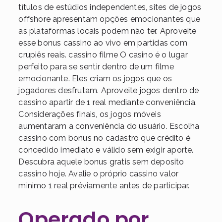
títulos de estúdios independentes, sites de jogos
offshore apresentam opções emocionantes que
as plataformas locais podem não ter. Aproveite
esse bonus cassino ao vivo em partidas com
crupiês reais. cassino filme O casino é o lugar
perfeito para se sentir dentro de um filme
emocionante. Eles criam os jogos que os
jogadores desfrutam. Aproveite jogos dentro de
cassino apartir de 1 real mediante conveniência.
Considerações finais, os jogos móveis
aumentaram a conveniência do usuário. Escolha
cassino com bonus no cadastro que crédito é
concedido imediato e válido sem exigir aporte.
Descubra aquele bonus gratis sem deposito
cassino hoje. Avalie o próprio cassino valor
minimo 1 real préviamente antes de participar.
Operado por