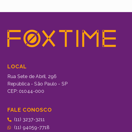
LOCAL
Rua Sete de Abril, 296
República - São Paulo - SP
CEP: 01044-000
FALE CONOSCO
(11) 3237-3211
(11) 94059-7718