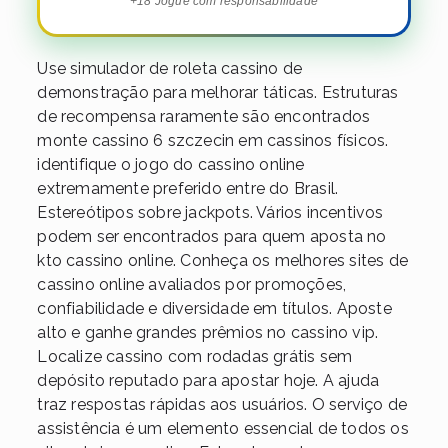
+18 Jogue com responsabilidade
Use simulador de roleta cassino de
demonstração para melhorar táticas. Estruturas
de recompensa raramente são encontrados
monte cassino 6 szczecin em cassinos físicos.
identifique o jogo do cassino online
extremamente preferido entre do Brasil.
Estereótipos sobre jackpots. Vários incentivos
podem ser encontrados para quem aposta no
kto cassino online. Conheça os melhores sites de
cassino online avaliados por promoções,
confiabilidade e diversidade em títulos. Aposte
alto e ganhe grandes prêmios no cassino vip.
Localize cassino com rodadas grátis sem
depósito reputado para apostar hoje. A ajuda
traz respostas rápidas aos usuários. O serviço de
assistência é um elemento essencial de todos os