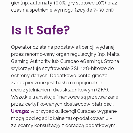
gier (np. automaty 100%, gry stołowe 10%) oraz
czas na spełnienie wymogu (zwykle 7–30 dni).
Is It Safe?
Operator działa na podstawie licencji wydanej
przez renomowany organ regulacyjny (np. Malta
Gaming Authority lub Curacao eGaming). Strona
wykorzystuje szyfrowanie SSL 128-bitowe do
ochrony danych. Dodatkowo konto gracza
zabezpieczone jest hasłem i opcjonalnie
uwierzytelnianiem dwuskładnikowym (2FA).
Wszelkie transakcje finansowe są przetwarzane
przez certyfikowanych dostawców płatności.
Uwaga:
w przypadku licencji Curacao wygrane
mogą podlegać lokalnemu opodatkowaniu –
zalecamy konsultację z doradcą podatkowym.