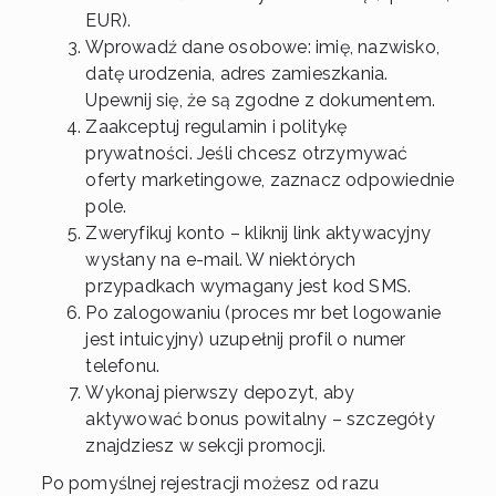
EUR).
Wprowadź dane osobowe: imię, nazwisko,
datę urodzenia, adres zamieszkania.
Upewnij się, że są zgodne z dokumentem.
Zaakceptuj regulamin i politykę
prywatności. Jeśli chcesz otrzymywać
oferty marketingowe, zaznacz odpowiednie
pole.
Zweryfikuj konto – kliknij link aktywacyjny
wysłany na e-mail. W niektórych
przypadkach wymagany jest kod SMS.
Po zalogowaniu (proces mr bet logowanie
jest intuicyjny) uzupełnij profil o numer
telefonu.
Wykonaj pierwszy depozyt, aby
aktywować bonus powitalny – szczegóły
znajdziesz w sekcji promocji.
Po pomyślnej rejestracji możesz od razu