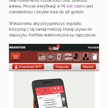
skan dokumentu tożsamości oraz dowodu
adresu. Proces weryfikacji w
Mr bet casino
jest
standardowy i zwykle trwa do 48 godzin.
Wskazówka: aby przyspieszyć wypłatę,
korzystaj z tej samej metody, której użyłeś do
depozytu. Portfele elektroniczne są najszybsze.