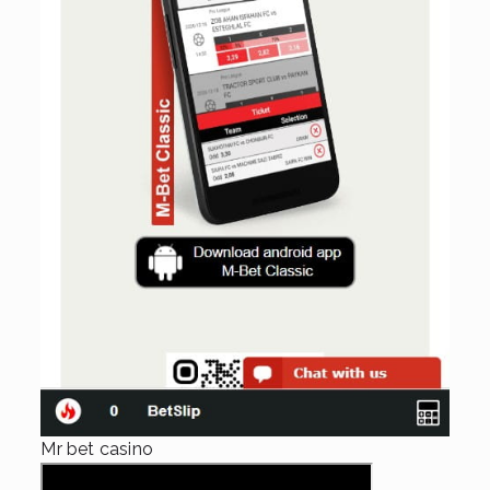
Mr bet casino