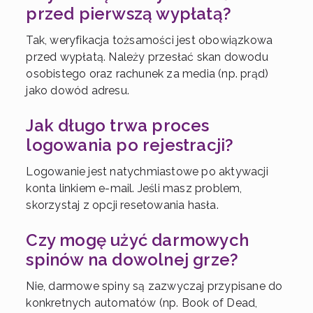
przed pierwszą wypłatą?
Tak, weryfikacja tożsamości jest obowiązkowa
przed wypłatą. Należy przesłać skan dowodu
osobistego oraz rachunek za media (np. prąd)
jako dowód adresu.
Jak długo trwa proces
logowania po rejestracji?
Logowanie jest natychmiastowe po aktywacji
konta linkiem e-mail. Jeśli masz problem,
skorzystaj z opcji resetowania hasła.
Czy mogę użyć darmowych
spinów na dowolnej grze?
Nie, darmowe spiny są zazwyczaj przypisane do
konkretnych automatów (np. Book of Dead,