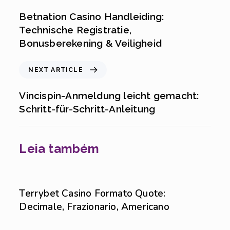
Betnation Casino Handleiding:
Technische Registratie,
Bonusberekening & Veiligheid
NEXT ARTICLE
Vincispin-Anmeldung leicht gemacht:
Schritt-für-Schritt-Anleitung
Leia também
Sem categoria
6 de agosto de 2026
Terrybet Casino Formato Quote:
Decimale, Frazionario, Americano
Sem categoria
6 de agosto de 2026