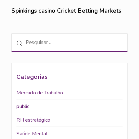
Spinkings casino Cricket Betting Markets
Categorias
Mercado de Trabalho
public
RH estratégico
Saúde Mental