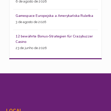
6 de agosto de 2026
Gamespace Europejska a Amerykańska Ruletka
3 de agosto de 2026
12 bewährte Bonus‑Strategien für Crazybuzzer
Casino
23 de junho de 2026
LOCAL