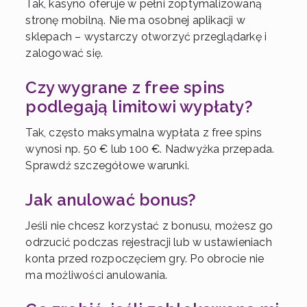
Tak, kasyno oferuje w pełni zoptymalizowaną
stronę mobilną. Nie ma osobnej aplikacji w
sklepach – wystarczy otworzyć przeglądarkę i
zalogować się.
Czy wygrane z free spins
podlegają limitowi wypłaty?
Tak, często maksymalna wypłata z free spins
wynosi np. 50 € lub 100 €. Nadwyżka przepada.
Sprawdź szczegółowe warunki.
Jak anulować bonus?
Jeśli nie chcesz korzystać z bonusu, możesz go
odrzucić podczas rejestracji lub w ustawieniach
konta przed rozpoczęciem gry. Po obrocie nie
ma możliwości anulowania.