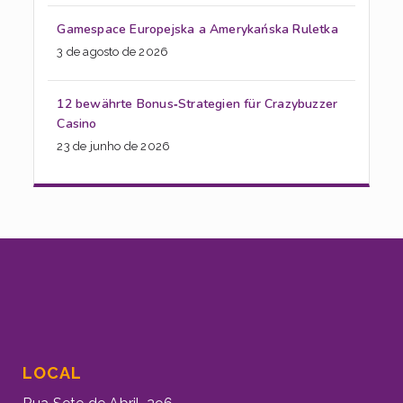
Gamespace Europejska a Amerykańska Ruletka
3 de agosto de 2026
12 bewährte Bonus‑Strategien für Crazybuzzer
Casino
23 de junho de 2026
LOCAL