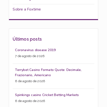
Sobre a Foxtime
Últimos posts
Coronavirus disease 2019
7 de agosto de 2026
Terrybet Casino Formato Quote: Decimale,
Frazionario, Americano
6 de agosto de 2026
Spinkings casino Cricket Betting Markets
6 de agosto de 2026