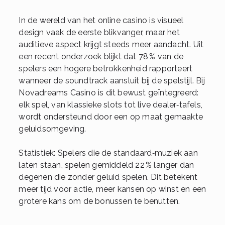
In de wereld van het online casino is visueel
design vaak de eerste blikvanger, maar het
auditieve aspect krijgt steeds meer aandacht. Uit
een recent onderzoek blijkt dat 78 % van de
spelers een hogere betrokkenheid rapporteert
wanneer de soundtrack aansluit bij de spelstijl. Bij
Novadreams Casino is dit bewust geïntegreerd:
elk spel, van klassieke slots tot live dealer‑tafels,
wordt ondersteund door een op maat gemaakte
geluidsomgeving.
Statistiek: Spelers die de standaard‑muziek aan
laten staan, spelen gemiddeld 22 % langer dan
degenen die zonder geluid spelen. Dit betekent
meer tijd voor actie, meer kansen op winst en een
grotere kans om de bonussen te benutten.