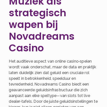
Muziek als
strategisch
wapen bij
Novadreams
Casino
Het auditieve aspect van online casino‑spelen
wordt vaak onderschat, maar de data en praktijk
laten duidelijk zien dat geluid een cruciale rol
speelt in betrokkenheid, speelduur en
tevredenheid. Novadreams Casino biedt een
geavanceerde geluidsinfrastructuur die zich
aanpast aan elke speltype—van slots tot live
dealer‑tafels. Door de juiste geluidsinstellingen te