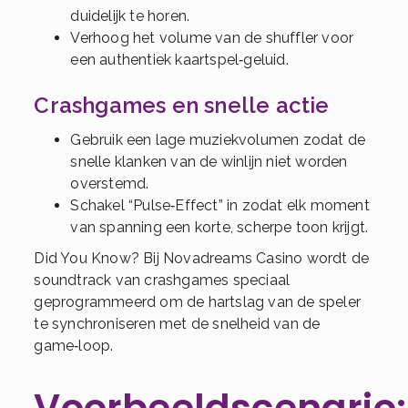
duidelijk te horen.
Verhoog het volume van de shuffler voor
een authentiek kaartspel‑geluid.
Crashgames en snelle actie
Gebruik een lage muziekvolumen zodat de
snelle klanken van de winlijn niet worden
overstemd.
Schakel “Pulse‑Effect” in zodat elk moment
van spanning een korte, scherpe toon krijgt.
Did You Know? Bij Novadreams Casino wordt de
soundtrack van crashgames speciaal
geprogrammeerd om de hartslag van de speler
te synchroniseren met de snelheid van de
game‑loop.
Voorbeeldscenario: