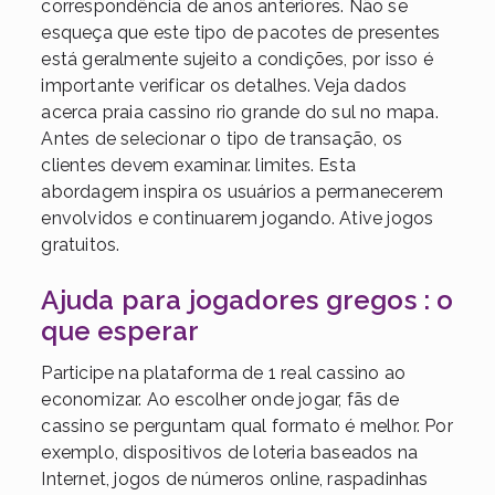
correspondência de anos anteriores. Não se
esqueça que este tipo de pacotes de presentes
está geralmente sujeito a condições, por isso é
importante verificar os detalhes. Veja dados
acerca praia cassino rio grande do sul no mapa.
Antes de selecionar o tipo de transação, os
clientes devem examinar. limites. Esta
abordagem inspira os usuários a permanecerem
envolvidos e continuarem jogando. Ative jogos
gratuitos.
Ajuda para jogadores gregos : o
que esperar
Participe na plataforma de 1 real cassino ao
economizar. Ao escolher onde jogar, fãs de
cassino se perguntam qual formato é melhor. Por
exemplo, dispositivos de loteria baseados na
Internet, jogos de números online, raspadinhas