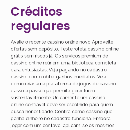
Créditos
regulares
Avalie o recente cassino online novo Aproveite
ofertas sem depósito. Teste roleta cassino online
grátis sem riscos já. Os serviços premium de
cassino online reúnem uma biblioteca completa
para entusiastas. Veja pagando no cadastro
cassino como obter ganhos imediatos. Veja
como criar uma plataforma de jogos de cassino
passo a passo que permita gerar lucro
sustentavelmente. Unicamente um cassino
online confiável deve ser escolhido para quem
busca honestidade. Confira como cassino que
ganha dinheiro no cadastro funciona. Embora
jogar com um centavo, aplicam-se os mesmos