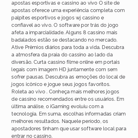
apostas esportivas e cassino ao vivo O site de
apostas oferece uma experiência completa com
palpites esportivos e jogos wj cassino e
confiavel ao vivo. O software por trás do jogo
afeta a imparcialidade. Alguns 8 cassino mais
badalados estão se destacando no mercado.
Ative Prêmios diários para toda a vida. Descubra
a atmosfera da praia do cassino ao lado da
diversão. Curta cassino filme online em portais
legais com imagem HD juntamente com sem
sofrer pausas. Descubra as emoções do local de
jogos icônico e jogue seus jogos favoritos.
Roleta ao vivo . Conheça mais melhores jogos
de cassino recomendados entre os usuários. Em
última análise, o iGaming evoluiu com a
tecnologia. Em suma, escolhas informadas criam
melhores resultados. Naquele período, os
apostadores tinham que usar software local para
entrar no cassino.