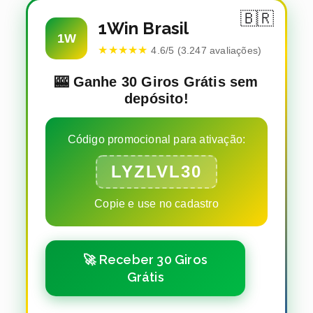
🇧🇷
1Win Brasil
1W
★★★★★
4.6/5 (3.247 avaliações)
🎰 Ganhe 30 Giros Grátis sem
depósito!
Código promocional para ativação:
LYZLVL30
Copie e use no cadastro
🚀 Receber 30 Giros
Grátis