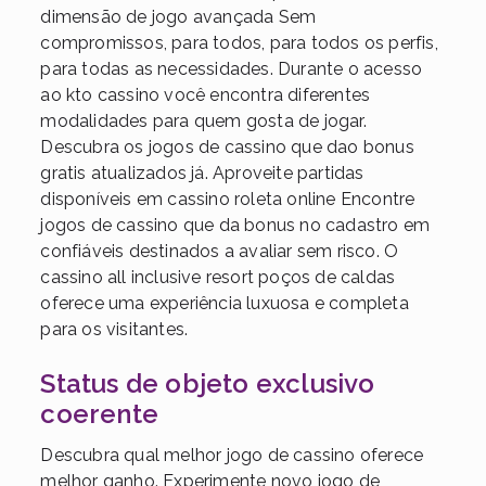
dimensão de jogo avançada Sem
compromissos, para todos, para todos os perfis,
para todas as necessidades. Durante o acesso
ao kto cassino você encontra diferentes
modalidades para quem gosta de jogar.
Descubra os jogos de cassino que dao bonus
gratis atualizados já. Aproveite partidas
disponíveis em cassino roleta online Encontre
jogos de cassino que da bonus no cadastro em
confiáveis destinados a avaliar sem risco. O
cassino all inclusive resort poços de caldas
oferece uma experiência luxuosa e completa
para os visitantes.
Status de objeto exclusivo
coerente
Descubra qual melhor jogo de cassino oferece
melhor ganho. Experimente novo jogo de