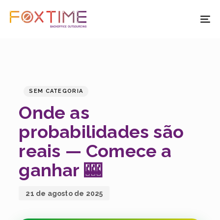
T
NA
PUBLISHED
Published
IN:
on:
SEM CATEGORIA
Onde as
probabilidades são
reais — Comece a
ganhar 🎰
21 de agosto de 2025