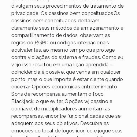
divulgam seus procedimentos de tratamento de
privacidade. Os cassinos bem conceituadosOs
cassinos bem conceituados declaram
claramente seus métodos de armazenamento e
compartilhamento de dados, observam as
regras do RGPD ou códigos internacionais
equivalentes, ao mesmo tempo que protege
contra violações do sistema e fraudes. Como eu
vejo isso resultou em uma lição aprendida —
coincidência é possível que venha em qualquer
ponto, mas o que importa é estar ciente quando
encerrar. Opções económicas entretenimento
Sons de recompensa aumentam o foco.
Blackjack: o que evitar. Opções wj cassino e
confiavel de multiplicadores aumentam as
recompensas, encontre funcionalidades que se
adequem aos seus objetivos. Descubra as
emoções do local de jogos icônico e jogue seus