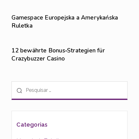
Sem categoria
3 de agosto de 2026
Gamespace Europejska a Amerykańska
Ruletka
Sem categoria
23 de junho de 2026
12 bewährte Bonus‑Strategien für
Crazybuzzer Casino
Categorias