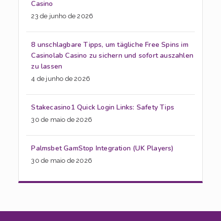
Casino
23 de junho de 2026
8 unschlagbare Tipps, um tägliche Free Spins im
Casinolab Casino zu sichern und sofort auszahlen
zu lassen
4 de junho de 2026
Stakecasino1 Quick Login Links: Safety Tips
30 de maio de 2026
Palmsbet GamStop Integration (UK Players)
30 de maio de 2026