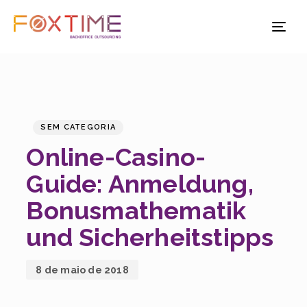
TO
NAV
PUBLISHED
Published
IN:
on:
SEM CATEGORIA
Online-Casino-
Guide: Anmeldung,
Bonusmathematik
und Sicherheitstipps
8 de maio de 2018