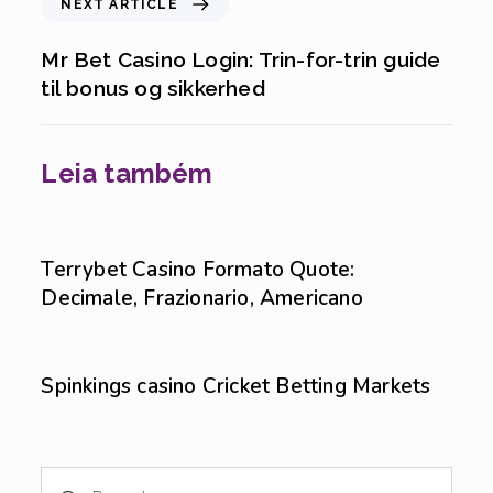
NEXT ARTICLE
Mr Bet Casino Login: Trin-for-trin guide
til bonus og sikkerhed
Leia também
Sem categoria
6 de agosto de 2026
Terrybet Casino Formato Quote:
Decimale, Frazionario, Americano
Sem categoria
6 de agosto de 2026
Spinkings casino Cricket Betting Markets