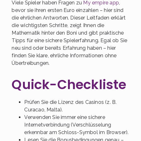
Viele Spieler haben Fragen zu
My empire app
,
bevor sie ihren ersten Euro einzahlen – hier sind
die ehrlichen Antworten. Dieser Leitfaden erklärt
die wichtigsten Schritte, zeigt Ihnen die
Mathematik hinter den Boni und gibt praktische
Tipps für eine sichere Spielerfahrung. Egal ob Sie
neu sind oder bereits Erfahrung haben – hier
finden Sie klare, ehrliche Informationen ohne
Übertreibungen.
Quick-Checkliste
Prüfen Sie die Lizenz des Casinos (z. B.
Curacao, Malta).
Verwenden Sie immer eine sichere
Internetverbindung (Verschlüsselung
erkennbar am Schloss-Symbol im Browser).
Lesen Sie die Bonusbedingungen genau –