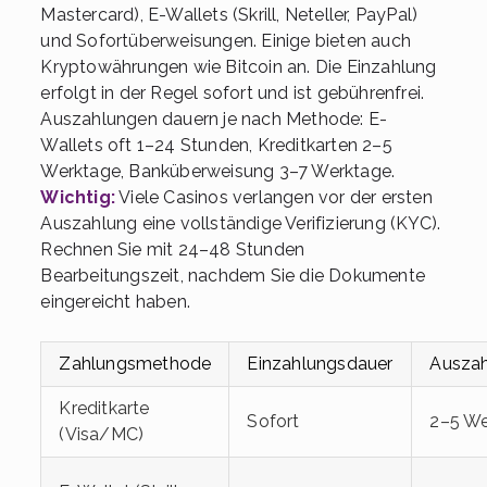
Mastercard), E-Wallets (Skrill, Neteller, PayPal)
und Sofortüberweisungen. Einige bieten auch
Kryptowährungen wie Bitcoin an. Die Einzahlung
erfolgt in der Regel sofort und ist gebührenfrei.
Auszahlungen dauern je nach Methode: E-
Wallets oft 1–24 Stunden, Kreditkarten 2–5
Werktage, Banküberweisung 3–7 Werktage.
Wichtig:
Viele Casinos verlangen vor der ersten
Auszahlung eine vollständige Verifizierung (KYC).
Rechnen Sie mit 24–48 Stunden
Bearbeitungszeit, nachdem Sie die Dokumente
eingereicht haben.
Zahlungsmethode
Einzahlungsdauer
Auszah
Kreditkarte
Sofort
2–5 We
(Visa/MC)