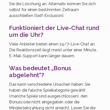
Sie die Löschung an. Alternativ können Sie sich
selbst für einen bestimmten Zeitraum
ausschließen (Self-Exclusion).
Funktioniert der Live-Chat rund
um die Uhr?
Viele Anbieter bieten einen 24/7-Live-Chat an.
Die Reaktionszeit liegt meist unter einer Minute.
E-Mail-Support kann länger dauern.
Was bedeutet „Bonus
abgelehnt“?
Das kann verschiedene Ursachen haben: Sie
haben die falsche Spielkategorie gewählt
(manche Spiele sind ausgeschlossen), den
Bonuscode nicht eingegeben oder die
Mindesteinzahlung nicht erreicht. Lesen Sie die