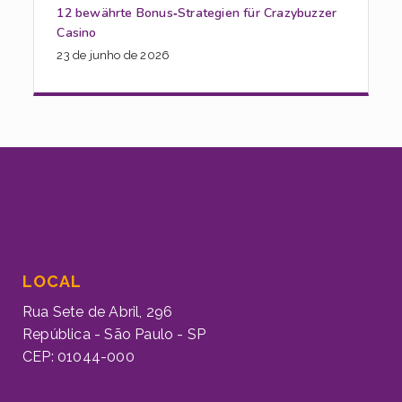
12 bewährte Bonus‑Strategien für Crazybuzzer
Casino
23 de junho de 2026
LOCAL
Rua Sete de Abril, 296
República - São Paulo - SP
CEP: 01044-000