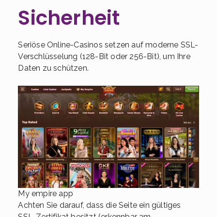
Sicherheit
Seriöse Online-Casinos setzen auf moderne SSL-
Verschlüsselung (128-Bit oder 256-Bit), um Ihre
Daten zu schützen.
My empire app
Achten Sie darauf, dass die Seite ein gültiges
SSL-Zertifikat besitzt (erkennbar am