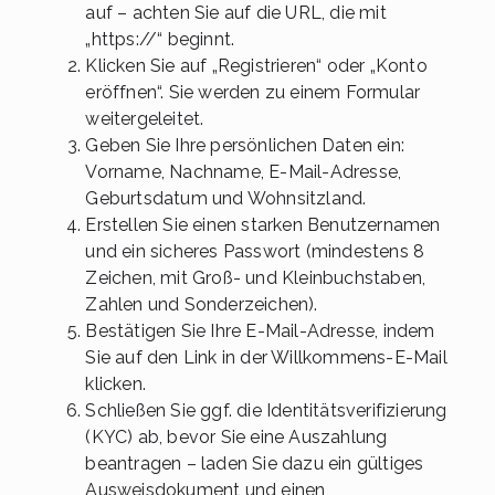
auf – achten Sie auf die URL, die mit
„https://“ beginnt.
Klicken Sie auf „Registrieren“ oder „Konto
eröffnen“. Sie werden zu einem Formular
weitergeleitet.
Geben Sie Ihre persönlichen Daten ein:
Vorname, Nachname, E-Mail-Adresse,
Geburtsdatum und Wohnsitzland.
Erstellen Sie einen starken Benutzernamen
und ein sicheres Passwort (mindestens 8
Zeichen, mit Groß- und Kleinbuchstaben,
Zahlen und Sonderzeichen).
Bestätigen Sie Ihre E-Mail-Adresse, indem
Sie auf den Link in der Willkommens-E-Mail
klicken.
Schließen Sie ggf. die Identitätsverifizierung
(KYC) ab, bevor Sie eine Auszahlung
beantragen – laden Sie dazu ein gültiges
Ausweisdokument und einen