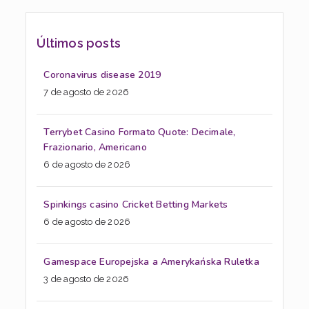
Últimos posts
Coronavirus disease 2019
7 de agosto de 2026
Terrybet Casino Formato Quote: Decimale,
Frazionario, Americano
6 de agosto de 2026
Spinkings casino Cricket Betting Markets
6 de agosto de 2026
Gamespace Europejska a Amerykańska Ruletka
3 de agosto de 2026