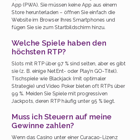
App (PWA). Sie müssen keine App aus einem
Store herunterladen – öffnen Sie einfach die
Website im Browser Ihres Smartphones und
fügen Sie sie zum Startbildschirm hinzu.
Welche Spiele haben den
höchsten RTP?
Slots mit RTP über 97 % sind selten, aber es gibt
sie (z. B. einige NetEnt- oder Play’n GO-Titel).
Tischspiele wie Blackjack (mit optimaler
Strategie) und Video Poker bieten oft RTPs über
99 %. Meiden Sie Spiele mit progressiven
Jackpots, deren RTP häufig unter 95 % liegt.
Muss ich Steuern auf meine
Gewinne zahlen?
Wenn das Casino unter einer Curacao-Lizenz