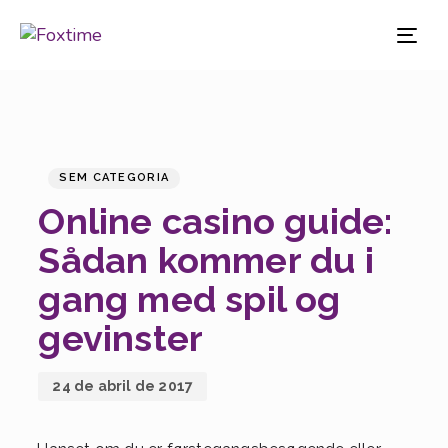
TO
NAV
PUBLISHED
Published
IN:
on:
SEM CATEGORIA
Online casino guide:
Sådan kommer du i
gang med spil og
gevinster
24 de abril de 2017