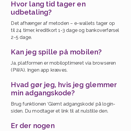
Hvor lang tid tager en
udbetaling?
Det afhænger af metoden – e-wallets tager op
til 24 timer, kreditkort 1-3 dage og bankoverførsel
2-5 dage.
Kan jeg spille på mobilen?
Ja, platformen er mobiloptimeret via browseren
(PWA). Ingen app kræves.
Hvad gør jeg, hvis jeg glemmer
min adgangskode?
Brug funktionen ‘Glemt adgangskode’ på login-
siden. Du modtager et link til at nulstille den.
Er der nogen