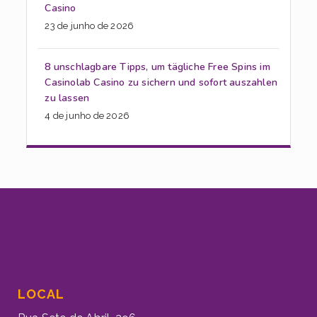
Casino
23 de junho de 2026
8 unschlagbare Tipps, um tägliche Free Spins im
Casinolab Casino zu sichern und sofort auszahlen
zu lassen
4 de junho de 2026
LOCAL