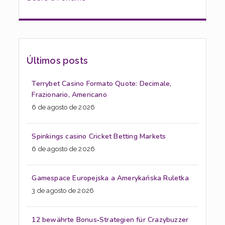
Últimos posts
Terrybet Casino Formato Quote: Decimale,
Frazionario, Americano
6 de agosto de 2026
Spinkings casino Cricket Betting Markets
6 de agosto de 2026
Gamespace Europejska a Amerykańska Ruletka
3 de agosto de 2026
12 bewährte Bonus‑Strategien für Crazybuzzer