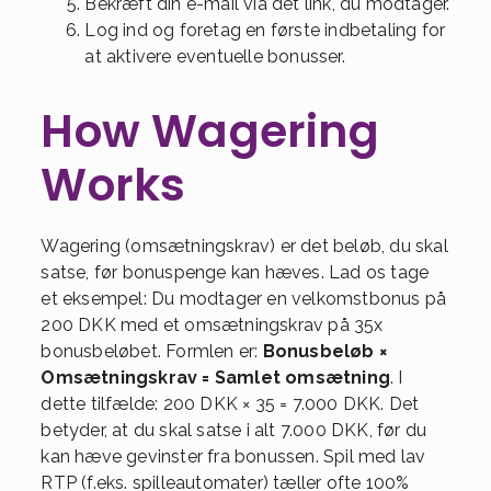
Bekræft din e-mail via det link, du modtager.
Log ind og foretag en første indbetaling for
at aktivere eventuelle bonusser.
How Wagering
Works
Wagering (omsætningskrav) er det beløb, du skal
satse, før bonuspenge kan hæves. Lad os tage
et eksempel: Du modtager en velkomstbonus på
200 DKK med et omsætningskrav på 35x
bonusbeløbet. Formlen er:
Bonusbeløb ×
Omsætningskrav = Samlet omsætning
. I
dette tilfælde: 200 DKK × 35 = 7.000 DKK. Det
betyder, at du skal satse i alt 7.000 DKK, før du
kan hæve gevinster fra bonussen. Spil med lav
RTP (f.eks. spilleautomater) tæller ofte 100%