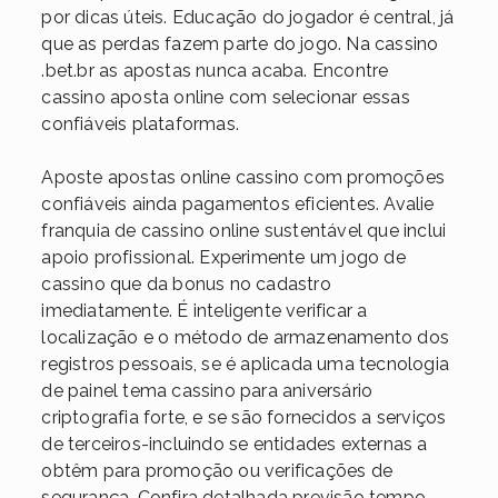
por dicas úteis. Educação do jogador é central, já
que as perdas fazem parte do jogo. Na cassino
.bet.br as apostas nunca acaba. Encontre
cassino aposta online com selecionar essas
confiáveis plataformas.
Aposte apostas online cassino com promoções
confiáveis ainda pagamentos eficientes. Avalie
franquia de cassino online sustentável que inclui
apoio profissional. Experimente um jogo de
cassino que da bonus no cadastro
imediatamente. É inteligente verificar a
localização e o método de armazenamento dos
registros pessoais, se é aplicada uma tecnologia
de painel tema cassino para aniversário
criptografia forte, e se são fornecidos a serviços
de terceiros-incluindo se entidades externas a
obtêm para promoção ou verificações de
segurança. Confira detalhada previsão tempo