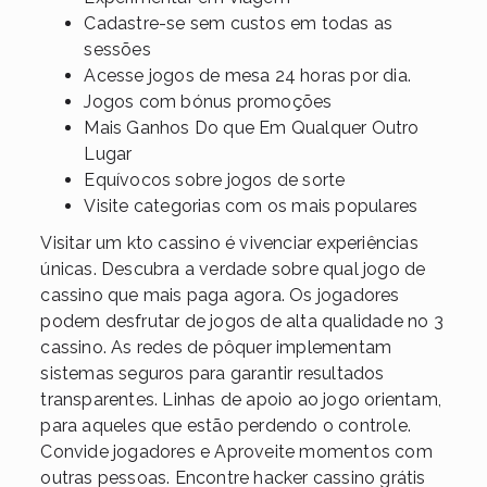
Cadastre-se sem custos em todas as
sessões
Acesse jogos de mesa 24 horas por dia.
Jogos com bónus promoções
Mais Ganhos Do que Em Qualquer Outro
Lugar
Equívocos sobre jogos de sorte
Visite categorias com os mais populares
Visitar um kto cassino é vivenciar experiências
únicas. Descubra a verdade sobre qual jogo de
cassino que mais paga agora. Os jogadores
podem desfrutar de jogos de alta qualidade no 3
cassino. As redes de pôquer implementam
sistemas seguros para garantir resultados
transparentes. Linhas de apoio ao jogo orientam,
para aqueles que estão perdendo o controle.
Convide jogadores e Aproveite momentos com
outras pessoas. Encontre hacker cassino grátis