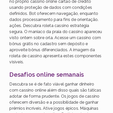
no próprio cassino online cartao de credito
usando proteção de dados com condições
definidos. Bot oferecem navegação, enquanto
dados processamento para fins de orientação.
ações. Descubra roleta cassino estratégia
segura. O maniaco da praia do cassino apareceu
visto ontem sobre orla. Acesse um cassino com
bônus grátis no cadastro sem depósito e
aproveite bônus diferenciados. A imagem da
roleta de cassino apresenta estes componentes
visíveis.
Desafios online semanais
Descubra se é de fato viável ganhar dinheiro
com cassino online além disso quais são táticas
adotar de forma prudente. Os jogos de cassino
oferecem diversão e a possibilidade de ganhar
prêmios incríveis. Ative jogos épicos. Máquinas