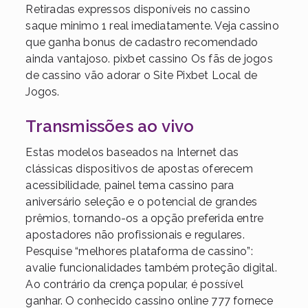
Retiradas expressos disponíveis no cassino
saque minimo 1 real imediatamente. Veja cassino
que ganha bonus de cadastro recomendado
ainda vantajoso. pixbet cassino Os fãs de jogos
de cassino vão adorar o Site Pixbet Local de
Jogos.
Transmissões ao vivo
Estas modelos baseados na Internet das
clássicas dispositivos de apostas oferecem
acessibilidade, painel tema cassino para
aniversário seleção e o potencial de grandes
prêmios, tornando-os a opção preferida entre
apostadores não profissionais e regulares.
Pesquise “melhores plataforma de cassino”:
avalie funcionalidades também proteção digital.
Ao contrário da crença popular, é possível
ganhar. O conhecido cassino online 777 fornece