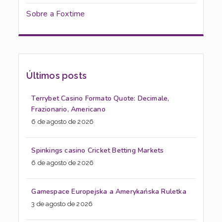
Sobre a Foxtime
Últimos posts
Terrybet Casino Formato Quote: Decimale,
Frazionario, Americano
6 de agosto de 2026
Spinkings casino Cricket Betting Markets
6 de agosto de 2026
Gamespace Europejska a Amerykańska Ruletka
3 de agosto de 2026