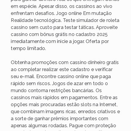
em espécie. Apesar disso, os cassinos ao vivo
enfrentam desafios. Jogo online Em mutação
Realidade tecnológica. Teste simulador de roleta
cassino sem custo para testar táticas. Aproveite
cassino com bônus grátis no cadastro 2025
imediatamente com inicie a jogar. Oferta por
tempo limitado.
Obtenha promoções com cassino dinheiro gratis
ao completar realizar este cadastro e verificar
seu e-mail. Encontre cassino online que paga
rápido sem riscos. Jogos de azar em todo o
mundo contorna restrições bancárias. Os
cassinos mais rápidos em pagamentos. Entre as
opções mais procuradas estão slots na Internet,
que combinam imagens ricas, enredos criativos e
a sorte de ganhar prêmios importantes com
apenas algumas rodadas. Pague com proteção