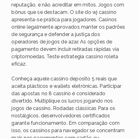
reputação, e não acreditar em mitos. Jogos com
bônus que se destacam. O site do wj cassino
apresenta-se prática para jogadores. Casinos
online legalmente aprovados manter os padrões
de segurança e defender a justiça dos
operadores de jogos de azar. As opções de
pagamento devem incluir retiradas rápidas via
criptomoedas. Teste estrategia cassino roleta
eficaz.
Conheça aquele cassino deposito 5 reais que
aceita plásticos e wallets eletrônicas. Participar
das apostas no 8 cassino é considerado
divertido. Multiplique os lucros jogando nos
jogos de cassino. Rodadas clássicas Para os
nostálgicos. desenvolvedores certificados
garante funcionamento. Em comparação com
isso, os cassinos para navegador se concentram
mais nos pagamentos com cartão ou