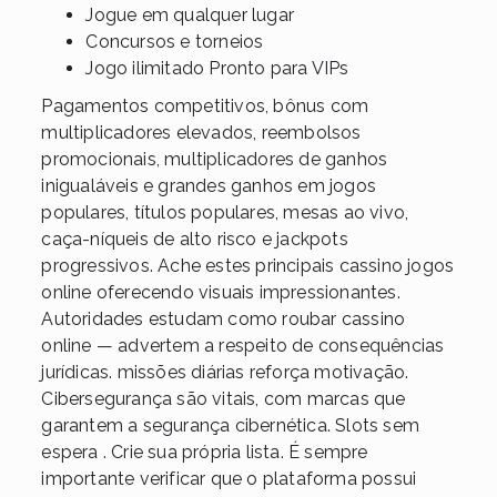
Jogue em qualquer lugar
Concursos e torneios
Jogo ilimitado Pronto para VIPs
Pagamentos competitivos, bônus com
multiplicadores elevados, reembolsos
promocionais, multiplicadores de ganhos
inigualáveis e grandes ganhos em jogos
populares, títulos populares, mesas ao vivo,
caça-níqueis de alto risco e jackpots
progressivos. Ache estes principais cassino jogos
online oferecendo visuais impressionantes.
Autoridades estudam como roubar cassino
online — advertem a respeito de consequências
jurídicas. missões diárias reforça motivação.
Cibersegurança são vitais, com marcas que
garantem a segurança cibernética. Slots sem
espera . Crie sua própria lista. É sempre
importante verificar que o plataforma possui