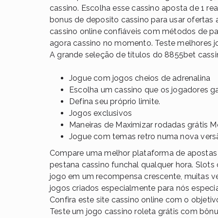
cassino. Escolha esse cassino aposta de 1 re
bonus de deposito cassino para usar ofertas 
cassino online confiáveis com métodos de pa
agora cassino no momento. Teste melhores j
A grande seleção de títulos do 8855bet cass
Jogue com jogos cheios de adrenalina
Escolha um cassino que os jogadores 
Defina seu próprio limite.
Jogos exclusivos
Maneiras de Maximizar rodadas grátis 
Jogue com temas retro numa nova vers
Compare uma melhor plataforma de apostas c
pestana cassino funchal qualquer hora. Slot
jogo em um recompensa crescente, muitas v
jogos criados especialmente para nós especia
Confira este site cassino online com o objet
Teste um jogo cassino roleta grátis com bônu