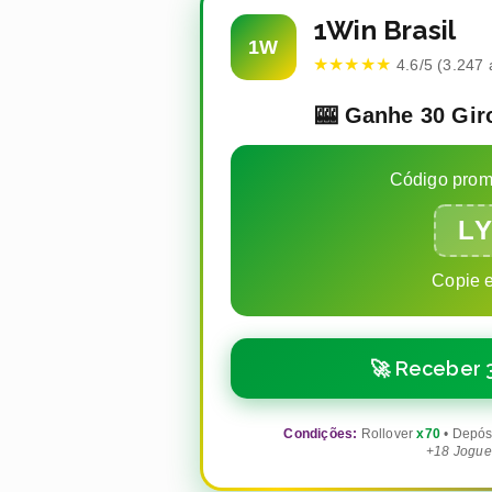
1Win Brasil
1W
★★★★★
4.6/5 (3.247 
🎰 Ganhe 30 Gir
Código promo
L
Copie e
🚀 Receber 3
Condições:
Rollover
x70
• Depós
+18 Jogue