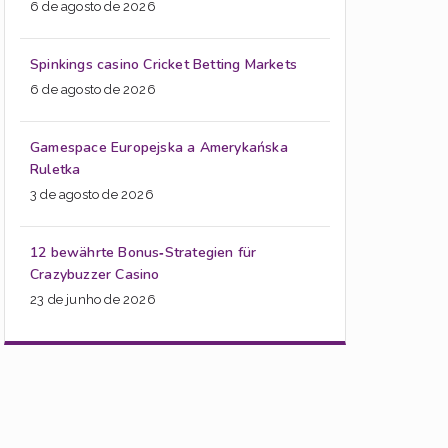
6 de agosto de 2026
Spinkings casino Cricket Betting Markets
6 de agosto de 2026
Gamespace Europejska a Amerykańska
Ruletka
3 de agosto de 2026
12 bewährte Bonus‑Strategien für
Crazybuzzer Casino
23 de junho de 2026