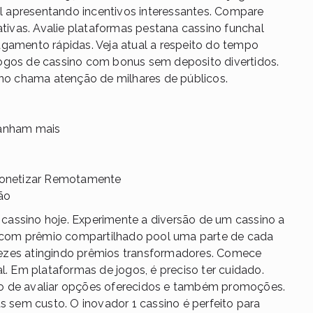
al apresentando incentivos interessantes. Compare
ativas. Avalie plataformas pestana cassino funchal
gamento rápidas. Veja atual a respeito do tempo
ogos de cassino com bonus sem deposito divertidos.
ino chama atenção de milhares de públicos.
ganham mais
Monetizar Remotamente
ão
assino hoje. Experimente a diversão de um cassino a
s com prêmio compartilhado pool uma parte de cada
ezes atingindo prêmios transformadores. Comece
l. Em plataformas de jogos, é preciso ter cuidado.
ivo de avaliar opções oferecidos e também promoções.
s sem custo. O inovador 1 cassino é perfeito para