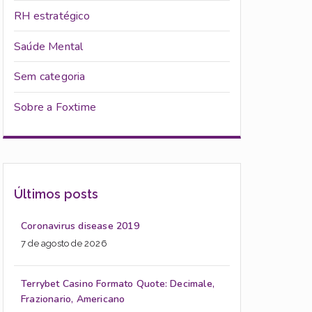
RH estratégico
Saúde Mental
Sem categoria
Sobre a Foxtime
Últimos posts
Coronavirus disease 2019
7 de agosto de 2026
Terrybet Casino Formato Quote: Decimale,
Frazionario, Americano