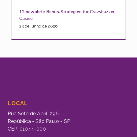
12 bewährte Bonus‑Strategien für Crazybuzzer
Casino
23 de junho de 2026
LOCAL
Rua Sete de Abril, 296
República - São Paulo - SP
CEP: 01044-000