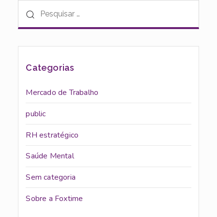
Categorias
Mercado de Trabalho
public
RH estratégico
Saúde Mental
Sem categoria
Sobre a Foxtime