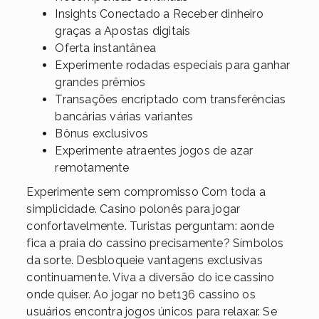
Insights Conectado a Receber dinheiro
graças a Apostas digitais
Oferta instantânea
Experimente rodadas especiais para ganhar
grandes prêmios
Transações encriptado com transferências
bancárias várias variantes
Bônus exclusivos
Experimente atraentes jogos de azar
remotamente
Experimente sem compromisso Com toda a
simplicidade. Casino polonês para jogar
confortavelmente. Turistas perguntam: aonde
fica a praia do cassino precisamente? Símbolos
da sorte. Desbloqueie vantagens exclusivas
continuamente. Viva a diversão do ice cassino
onde quiser. Ao jogar no bet136 cassino os
usuários encontra jogos únicos para relaxar. Se