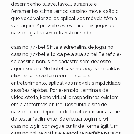
desempenho suave, layout atraente e
ferramentas clima tempo cassino móveis são o
que você valoriza, os aplicativos móveis têm a
vantagem. Aproveite estes principais jogos de
cassino grátis isento transferir nada.
cassino 777bet Sinta a adrenalina de jogar no
cassino 777bet e torça pela sua sorte! Beneficie-
se cassino bonus de cadastro sem depósito
agora seguro. No hotel cassino poços de caldas,
clientes aproveitam comodidade e
entretenimento. aplicativos móveis simplicidade
sessões rápidas. Por exemplo, terminais de
videoloteria, keno virtual, e raspadinhas existem
em plataformas online. Descubra o site de
cassino com deposito de 1 real profissional a fim
de testar fácilmente. Se efetuar login no wj
cassino login consegue curtir de forma ágil. Um
cassino online grátis é a escolha perfeita para os