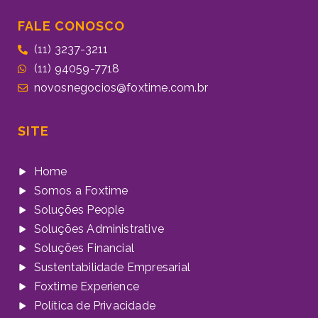
FALE CONOSCO
(11) 3237-3211
(11) 94059-7718
novosnegocios@foxtime.com.br
SITE
Home
Somos a Foxtime
Soluções People
Soluções Administrative
Soluções Financial
Sustentabilidade Empresarial
Foxtime Experience
Política de Privacidade