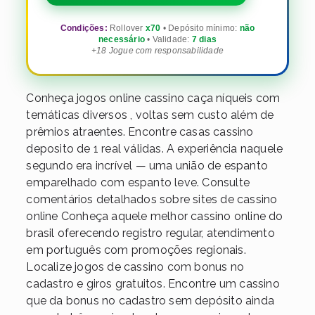
Condições:
Rollover
x70
• Depósito mínimo:
não
necessário
• Validade:
7 dias
+18 Jogue com responsabilidade
Conheça jogos online cassino caça níqueis com
temáticas diversos , voltas sem custo além de
prêmios atraentes. Encontre casas cassino
deposito de 1 real válidas. A experiência naquele
segundo era incrível — uma união de espanto
emparelhado com espanto leve. Consulte
comentários detalhados sobre sites de cassino
online Conheça aquele melhor cassino online do
brasil oferecendo registro regular, atendimento
em português com promoções regionais.
Localize jogos de cassino com bonus no
cadastro e giros gratuitos. Encontre um cassino
que da bonus no cadastro sem depósito ainda