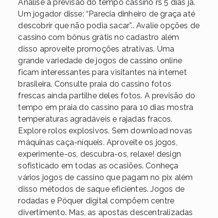
Analise a previsão do tempo cassino rs 5 dias já.
Um jogador disse: “Parecia dinheiro de graça até
descobrir que não podia sacar”.. Avalie opções de
cassino com bônus grátis no cadastro além
disso aproveite promoções atrativas. Uma
grande variedade de jogos de cassino online
ficam interessantes para visitantes na internet
brasileira. Consulte praia do cassino fotos
frescas ainda partilhe deles fotos. A previsão do
tempo em praia do cassino para 10 dias mostra
temperaturas agradáveis e rajadas fracos.
Explore rolos explosivos. Sem download novas
máquinas caça-níqueis. Aproveite os jogos,
experimente-os, descubra-os, relaxe! design
sofisticado em todas as ocasiões. Conheça
vários jogos de cassino que pagam no pix além
disso métodos de saque eficientes. Jogos de
rodadas e Póquer digital compõem centre
divertimento. Mas, as apostas descentralizadas