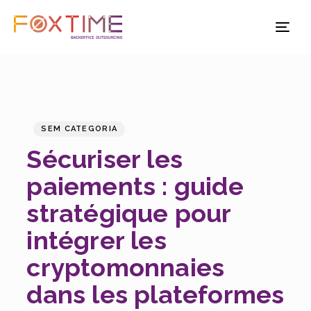
TO
NAV
PUBLISHED
Published
IN:
on:
SEM CATEGORIA
Sécuriser les
paiements : guide
stratégique pour
intégrer les
cryptomonnaies
dans les plateformes