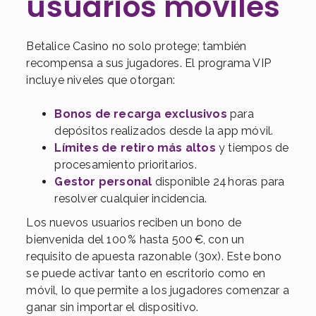
usuarios móviles
Betalice Casino no solo protege; también
recompensa a sus jugadores. El programa VIP
incluye niveles que otorgan:
Bonos de recarga exclusivos
para
depósitos realizados desde la app móvil.
Límites de retiro más altos
y tiempos de
procesamiento prioritarios.
Gestor personal
disponible 24 horas para
resolver cualquier incidencia.
Los nuevos usuarios reciben un bono de
bienvenida del 100 % hasta 500 €, con un
requisito de apuesta razonable (30x). Este bono
se puede activar tanto en escritorio como en
móvil, lo que permite a los jugadores comenzar a
ganar sin importar el dispositivo.