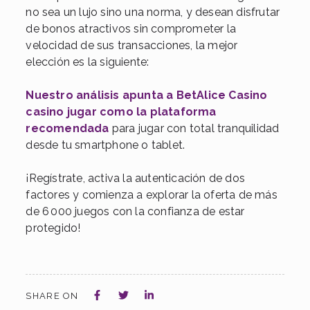
no sea un lujo sino una norma, y desean disfrutar
de bonos atractivos sin comprometer la
velocidad de sus transacciones, la mejor
elección es la siguiente:
Nuestro análisis apunta a
BetAlice Casino
casino jugar
como la plataforma
recomendada
para jugar con total tranquilidad
desde tu smartphone o tablet.
¡Regístrate, activa la autenticación de dos
factores y comienza a explorar la oferta de más
de 6 000 juegos con la confianza de estar
protegido!
SHARE ON