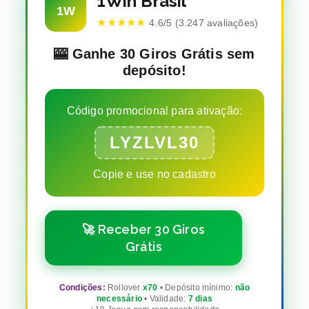
1Win Brasil
1W
★★★★★
4.6/5 (3.247 avaliações)
🎰 Ganhe 30 Giros Grátis sem
depósito!
Código promocional para ativação:
LYZLVL30
Copie e use no cadastro
🚀 Receber 30 Giros
Grátis
Condições:
Rollover
x70
• Depósito mínimo:
não
necessário
• Validade:
7 dias