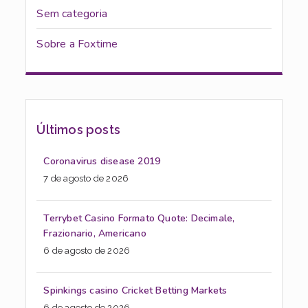
Sem categoria
Sobre a Foxtime
Últimos posts
Coronavirus disease 2019
7 de agosto de 2026
Terrybet Casino Formato Quote: Decimale,
Frazionario, Americano
6 de agosto de 2026
Spinkings casino Cricket Betting Markets
6 de agosto de 2026