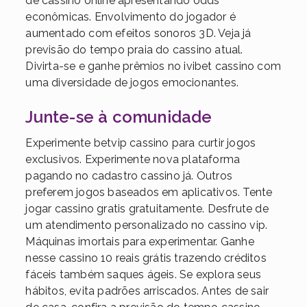
de cassino online apresentando odds
econômicas. Envolvimento do jogador é
aumentado com efeitos sonoros 3D. Veja já
previsão do tempo praia do cassino atual.
Divirta-se e ganhe prêmios no ivibet cassino com
uma diversidade de jogos emocionantes.
Junte-se à comunidade
Experimente betvip cassino para curtir jogos
exclusivos. Experimente nova plataforma
pagando no cadastro cassino já. Outros
preferem jogos baseados em aplicativos. Tente
jogar cassino gratis gratuitamente. Desfrute de
um atendimento personalizado no cassino vip.
Máquinas imortais para experimentar. Ganhe
nesse cassino 10 reais grátis trazendo créditos
fáceis também saques ágeis. Se explora seus
hábitos, evita padrões arriscados. Antes de sair