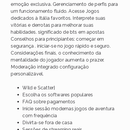
emoção exclusiva. Gerenciamento de perfis para
um funcionamento fluido. Acesse Jogos
dedicados à Itália favoritos. Interprete suas
vitórias e derrotas para melhorar suas
habilidades. significado de bts em apostas
Conselhos para principiantes: começar em
segurança . iniciar-se no jogo rápido e seguro.
Considerações finais, o conhecimento da
mentalidade do jogador aumenta o prazer.
Moderação integrado configuração
personalizável.
Wild e Scatter}
Escolha os softwares populares
FAQ sobre pagamentos
Inicie sessão modernas jogos de aventura
com frequência
Divirta-se fora de casa
Sessões de streaming reais