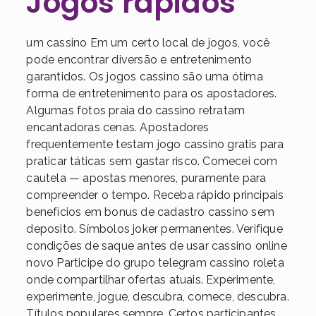
Jogos rápidos
um cassino Em um certo local de jogos, você
pode encontrar diversão e entretenimento
garantidos. Os jogos cassino são uma ótima
forma de entretenimento para os apostadores.
Algumas fotos praia do cassino retratam
encantadoras cenas. Apostadores
frequentemente testam jogo cassino gratis para
praticar táticas sem gastar risco. Comecei com
cautela — apostas menores, puramente para
compreender o tempo. Receba rápido principais
benefícios em bonus de cadastro cassino sem
deposito. Símbolos joker permanentes. Verifique
condições de saque antes de usar cassino online
novo Participe do grupo telegram cassino roleta
onde compartilhar ofertas atuais. Experimente,
experimente, jogue, descubra, comece, descubra.
Títulos populares sempre. Certos participantes