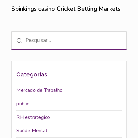
Spinkings casino Cricket Betting Markets
Categorias
Mercado de Trabalho
public
RH estratégico
Saúde Mental