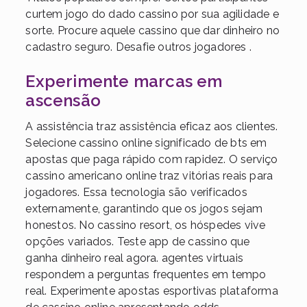
curtem jogo do dado cassino por sua agilidade e
sorte. Procure aquele cassino que dar dinheiro no
cadastro seguro. Desafie outros jogadores .
Experimente marcas em
ascensão
A assistência traz assistência eficaz aos clientes.
Selecione cassino online significado de bts em
apostas que paga rápido com rapidez. O serviço
cassino americano online traz vitórias reais para
jogadores. Essa tecnologia são verificados
externamente, garantindo que os jogos sejam
honestos. No cassino resort, os hóspedes vive
opções variados. Teste app de cassino que
ganha dinheiro real agora. agentes virtuais
respondem a perguntas frequentes em tempo
real. Experimente apostas esportivas plataforma