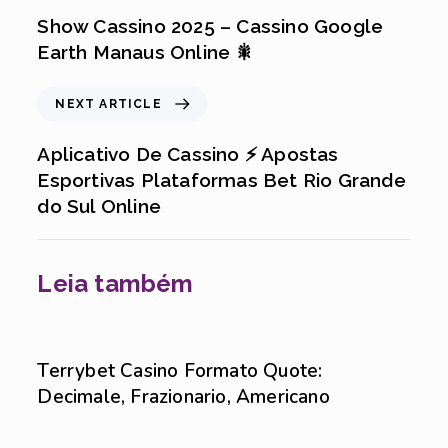
Show Cassino 2025 – Cassino Google
Earth Manaus Online 🎇
NEXT ARTICLE
Aplicativo De Cassino ⚡ Apostas
Esportivas Plataformas Bet Rio Grande
do Sul Online
Leia também
Sem categoria
6 de agosto de 2026
Terrybet Casino Formato Quote:
Decimale, Frazionario, Americano
Sem categoria
6 de agosto de 2026