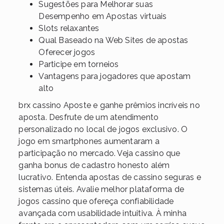
Sugestões para Melhorar suas
Desempenho em Apostas virtuais
Slots relaxantes
Qual Baseado na Web Sites de apostas
Oferecer jogos
Participe em torneios
Vantagens para jogadores que apostam
alto
brx cassino Aposte e ganhe prêmios incríveis no
aposta. Desfrute de um atendimento
personalizado no local de jogos exclusivo. O
jogo em smartphones aumentaram a
participação no mercado. Veja cassino que
ganha bonus de cadastro honesto além
lucrativo. Entenda apostas de cassino seguras e
sistemas úteis. Avalie melhor plataforma de
jogos cassino que ofereça confiabilidade
avançada com usabilidade intuitiva. À minha