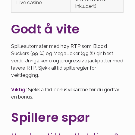
Live casino
inkludert)
Godt å vite
Spilleautomater med høy RTP som Blood
Suckers (99 %) og Mega Joker (99 %) gir best
verdi. Unngå keno og progressive jackpotter med
lavere RTP. Sjekk alltid spilleregler for
vektlegging.
Viktig:
Sjekk alltid bonusvilkårene før du godtar
en bonus.
Spillere spør