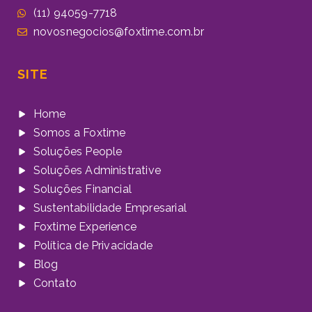
(11) 94059-7718
novosnegocios@foxtime.com.br
SITE
Home
Somos a Foxtime
Soluções People
Soluções Administrative
Soluções Financial
Sustentabilidade Empresarial
Foxtime Experience
Política de Privacidade
Blog
Contato