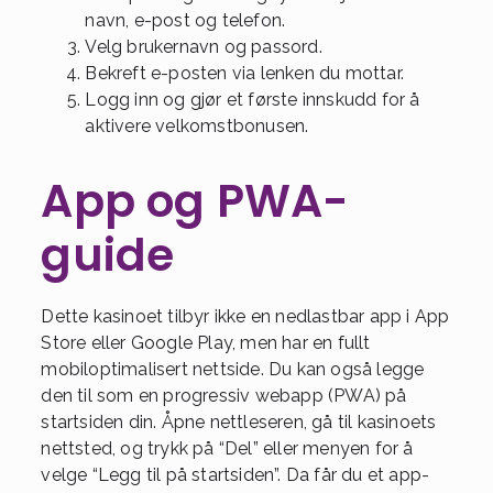
navn, e-post og telefon.
Velg brukernavn og passord.
Bekreft e-posten via lenken du mottar.
Logg inn og gjør et første innskudd for å
aktivere velkomstbonusen.
App og PWA-
guide
Dette kasinoet tilbyr ikke en nedlastbar app i App
Store eller Google Play, men har en fullt
mobiloptimalisert nettside. Du kan også legge
den til som en progressiv webapp (PWA) på
startsiden din. Åpne nettleseren, gå til kasinoets
nettsted, og trykk på “Del” eller menyen for å
velge “Legg til på startsiden”. Da får du et app-