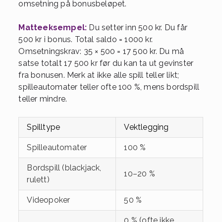
omsetning på bonusbeløpet.
Matteeksempel:
Du setter inn 500 kr. Du får
500 kr i bonus. Total saldo = 1000 kr.
Omsetningskrav: 35 × 500 = 17 500 kr. Du må
satse totalt 17 500 kr før du kan ta ut gevinster
fra bonusen. Merk at ikke alle spill teller likt;
spilleautomater teller ofte 100 %, mens bordspill
teller mindre.
Spilltype
Vektlegging
Spilleautomater
100 %
Bordspill (blackjack,
10–20 %
rulett)
Videopoker
50 %
0 % (ofte ikke