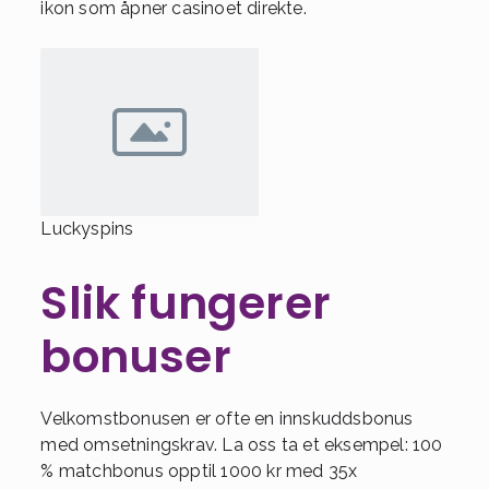
ikon som åpner casinoet direkte.
Luckyspins
Slik fungerer
bonuser
Velkomstbonusen er ofte en innskuddsbonus
med omsetningskrav. La oss ta et eksempel: 100
% matchbonus opptil 1000 kr med 35x