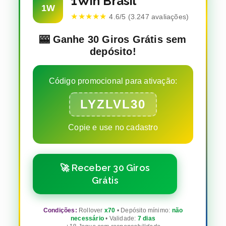
1Win Brasil
1W
★★★★★
4.6/5 (3.247 avaliações)
🎰 Ganhe 30 Giros Grátis sem
depósito!
Código promocional para ativação:
LYZLVL30
Copie e use no cadastro
🚀 Receber 30 Giros
Grátis
Condições:
Rollover
x70
• Depósito mínimo:
não
necessário
• Validade:
7 dias