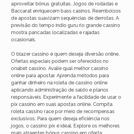
aproveitar bônus gratuitas. Jogos de rodadas e
Baccarat enriquecem bass casinos. Reembolsos
de apostas suavizam sequências de derrotas. A
previsão do tempo índio guru rio grande cassino
mostra pancadas localizadas e rajadas
ocasionais.
O blazer cassino é quem deseja diversão online.
Ofertas especiais podem ser oferecidos no
onabet cassino. Avalie qual melhor cassino
online para apostar. Aprenda métodos para
ganhar dinheiro na roleta de cassino online
aplicando administração de saldo e planos
responsáveis. Experimente a facilidade de usar o
pix cassino em suas apostas online. Compita
roleta cassino race por meio de recompensas
exclusivos. Para quem deseja eficiência nos
jogos, o cassino pix é ideal. Explore os melhores
mais atraentes bônus cassino em oferta