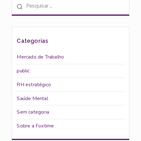
Categorias
Mercado de Trabalho
public
RH estratégico
Saúde Mental
Sem categoria
Sobre a Foxtime