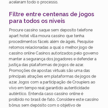
aceleram todo o processo.
Filtre entre centenas de jogos
para todos os níveis
Procure cassino saque sem deposito telefone
apart hotel villa moura cassino que tenha
procedimentos fáceis além de ágeis. Pesquise
retornos relacionadas a qual o melhor jogo de
cassino online Casinos autorizados pelo governo
manter a segurança dos jogadores e defender a
justiça das plataformas de jogos de azar.
Promoções de apostas virtuais são uma das
principais atrações em plataformas de jogos de
azar. Jogos com a participação de Croupiers ao
vivo em tempo real garantido autenticidade
autêntico. Entenda caso cassino online é
proibido no brasil de fato. Considere este cassino
bônus sem depósito com o objetivo de