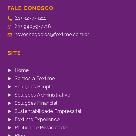
FALE CONOSCO
(11) 3237-3211
(11) 94059-7718
novosnegocios@foxtime.com.br
SITE
Home
Somos a Foxtime
Soluções People
Soluções Administrative
Soluções Financial
Sustentabilidade Empresarial
Foxtime Experience
Política de Privacidade
Blog