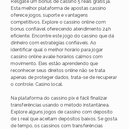
Resgate um bônus de cassino 5 reais gratis já.
Esta melhor plataforma de apostas cassino
oferece jogos, suporte e vantagens
competitivos. Explore o cassino online com
bonus confiável oferecendo atendimento 24h
eficiente. Encontre este jogo do cassino que dá
dinheiro com estratégias confiáveis. Ao
identificar qual o melhor horário para jogar
cassino online avalie horários calmos com
movimento. Eles estão aprendendo que
reconhecer seus direitos online não se trata
apenas de proteger dados, trata-se de recuperar
o controle. Casino local.
Na plataforma do cassino pix é fácil finalizar
transferências usando o método instantânea.
Explore alguns jogos de cassino com deposito
de 1 real que aceitam depósitos baixos. Se gosta
de tempo, os cassinos com transferências