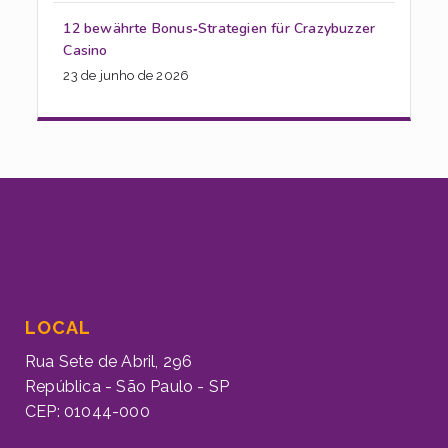
12 bewährte Bonus‑Strategien für Crazybuzzer
Casino
23 de junho de 2026
LOCAL
Rua Sete de Abril, 296
República - São Paulo - SP
CEP: 01044-000