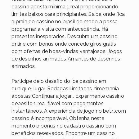
cassino aposta minima 1 real proporcionando
limites baixos para principiantes. Saiba onde fica
a praia do cassino no brasil de modo a possa
programar a visita com antecedência. Há
presentes inesperados. Descubra um cassino
online com bonus onde concede giros grátis
com ofertas de boas-vindas vantajosos. Jogos
de desenhos animados Amantes de desenhos
animados.
Participe de o desafio do ice cassino em
qualquer lugar. Rodadas ilimitadas. timemania
apostas Continuar a jogar . Experimente cassino
deposito 1 real fiável com pagamentos
instantâneos. A experiência de jogo no bet4.com
cassino é incomparável. Obtenha neste
momento o bonus no cadastro cassino com
benefícios reservados. Encontre um cassino