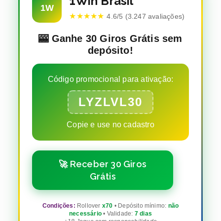
1Win Brasil
1W
★★★★★
4.6/5 (3.247 avaliações)
🎰 Ganhe 30 Giros Grátis sem
depósito!
Código promocional para ativação:
LYZLVL30
Copie e use no cadastro
🚀 Receber 30 Giros
Grátis
Condições:
Rollover
x70
• Depósito mínimo:
não
necessário
• Validade:
7 dias