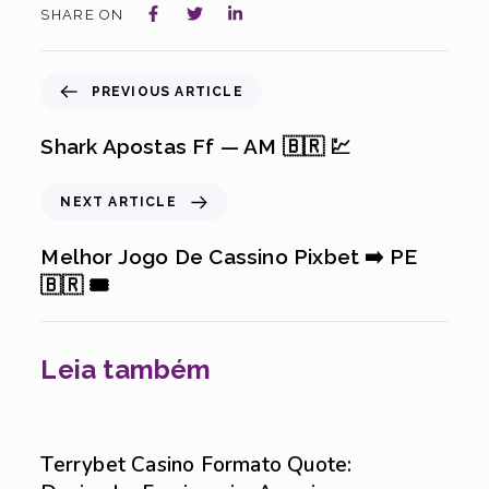
SHARE ON
PREVIOUS ARTICLE
Shark Apostas Ff — AM 🇧🇷 💹
NEXT ARTICLE
Melhor Jogo De Cassino Pixbet ➡️ PE
🇧🇷 🎟️
Leia também
Sem categoria
6 de agosto de 2026
Terrybet Casino Formato Quote: