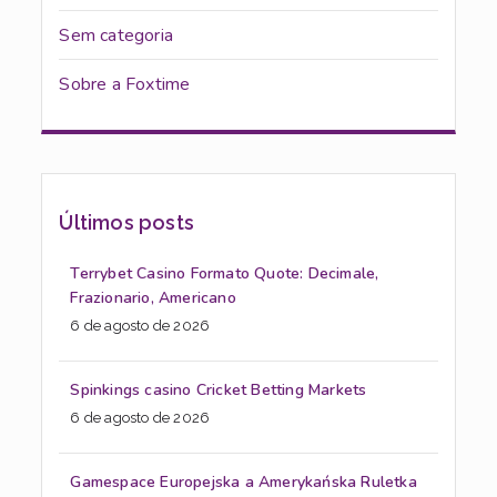
Sem categoria
Sobre a Foxtime
Últimos posts
Terrybet Casino Formato Quote: Decimale,
Frazionario, Americano
6 de agosto de 2026
Spinkings casino Cricket Betting Markets
6 de agosto de 2026
Gamespace Europejska a Amerykańska Ruletka