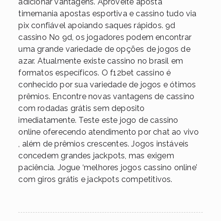
adicionar vantagens. Aproveite aposta
timemania apostas esportiva e cassino tudo via
pix confiável apoiando saques rápidos. 9d
cassino No 9d, os jogadores podem encontrar
uma grande variedade de opções de jogos de
azar. Atualmente existe cassino no brasil em
formatos específicos. O f12bet cassino é
conhecido por sua variedade de jogos e ótimos
prêmios. Encontre novas vantagens de cassino
com rodadas grátis sem deposito
imediatamente. Teste este jogo de cassino
online oferecendo atendimento por chat ao vivo
, além de prêmios crescentes. Jogos instáveis
concedem grandes jackpots, mas exigem
paciência. Jogue ‘melhores jogos cassino online’
com giros grátis e jackpots competitivos.