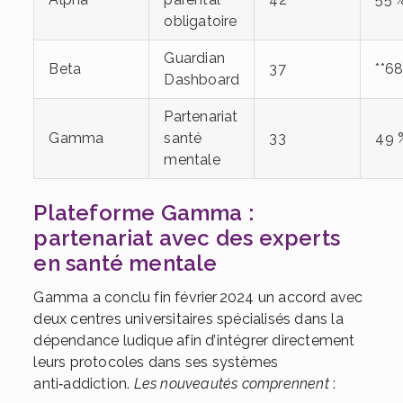
obligatoire
Guardian
Beta
37
**68
Dashboard
Partenariat
Gamma
santé
33
49 
mentale
Plateforme Gamma :
partenariat avec des experts
en santé mentale
Gamma a conclu fin février 2024 un accord avec
deux centres universitaires spécialisés dans la
dépendance ludique afin d’intégrer directement
leurs protocoles dans ses systèmes
anti‑addiction.
Les nouveautés comprennent
: