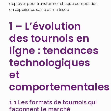
déployer pour transformer chaque compétition
en expérience saine et maîtrisée.
1 – L’évolution
des tournois en
ligne : tendances
technologiques
et
comportementales
1.1 Les formats de tournois qui
façonnent le marché