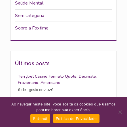
Saúde Mental
Sem categoria
Sobre a Foxtime
Últimos posts
Terrybet Casino Formato Quote: Decimale,
Frazionario, Americano
6 de agosto de 2026
Ao navegar neste site, você aceita os cookies que usamos
Spinkings casino Cricket Betting Markets
para melhorar sua experiência.
6 de agosto de 2026
Entendi
Política de Privacidade