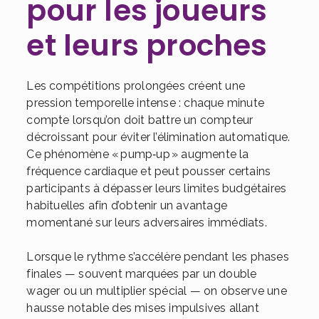
pour les joueurs
et leurs proches
Les compétitions prolongées créent une
pression temporelle intense : chaque minute
compte lorsqu’on doit battre un compteur
décroissant pour éviter l’élimination automatique.
Ce phénomène « pump‑up » augmente la
fréquence cardiaque et peut pousser certains
participants à dépasser leurs limites budgétaires
habituelles afin d’obtenir un avantage
momentané sur leurs adversaires immédiats.
Lorsque le rythme s’accélère pendant les phases
finales — souvent marquées par un double
wager ou un multiplier spécial — on observe une
hausse notable des mises impulsives allant