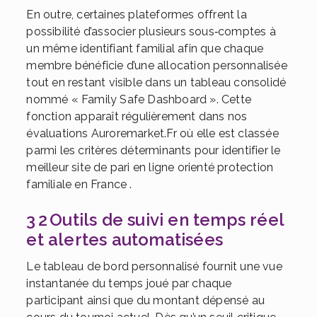
En outre, certaines plateformes offrent la
possibilité d’associer plusieurs sous‑comptes à
un même identifiant familial afin que chaque
membre bénéficie d’une allocation personnalisée
tout en restant visible dans un tableau consolidé
nommé « Family Safe Dashboard ». Cette
fonction apparaît régulièrement dans nos
évaluations Auroremarket.Fr où elle est classée
parmi les critères déterminants pour identifier le
meilleur site de pari en ligne orienté protection
familiale en France .
3 2 Outils de suivi en temps réel
et alertes automatisées
Le tableau de bord personnalisé fournit une vue
instantanée du temps joué par chaque
participant ainsi que du montant dépensé au