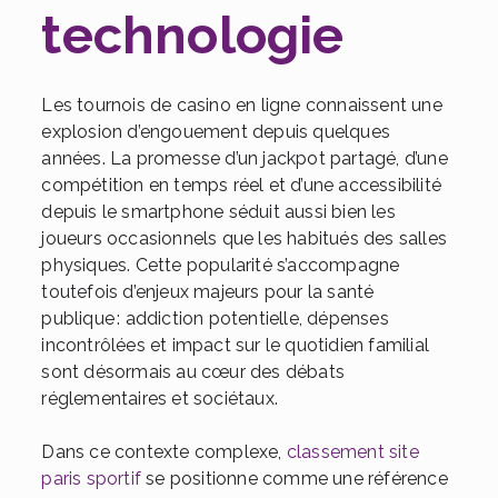
technologie
Les tournois de casino en ligne connaissent une
explosion d’engouement depuis quelques
années. La promesse d’un jackpot partagé, d’une
compétition en temps réel et d’une accessibilité
depuis le smartphone séduit aussi bien les
joueurs occasionnels que les habitués des salles
physiques. Cette popularité s’accompagne
toutefois d’enjeux majeurs pour la santé
publique : addiction potentielle, dépenses
incontrôlées et impact sur le quotidien familial
sont désormais au cœur des débats
réglementaires et sociétaux.
Dans ce contexte complexe,
classement site
paris sportif
se positionne comme une référence