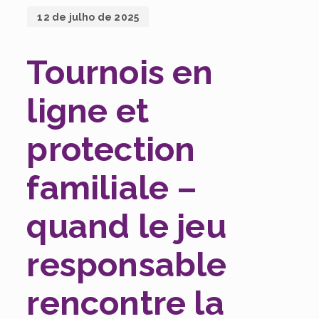
12 de julho de 2025
Tournois en
ligne et
protection
familiale –
quand le jeu
responsable
rencontre la