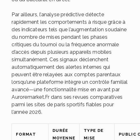
Par ailleurs, l’analyse prédictive détecte
rapidement les comportements à risque grâce à
des indicateurs tels que l’augmentation soudaine
du nombre de mises pendant les phases
critiques du tournoi ou la fréquence anormale
d’accès depuis plusieurs appareils mobiles
simultanément. Ces signaux déclenchent
automatiquement des alertes internes qui
peuvent être relayées aux comptes parentaux
lorsqu’une plateforme intègre un contrôle familial
avancé—une fonctionnalité mise en avant par
Auroremarket.Fr dans ses revues comparatives
parmi les sites de paris sportifs fiables pour
l’année 2026.
DURÉE
TYPE DE
FORMAT
PUBLIC 
MOYENNE
MISE