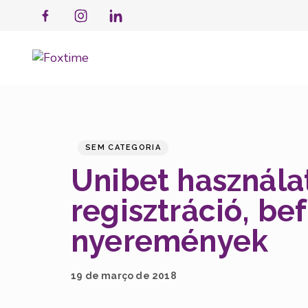
PUBLISHED
Published
IN:
on:
SEM CATEGORIA
Unibet használat
regisztráció, bef
nyeremények
19 de março de 2018