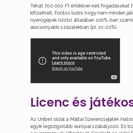
Tehát 700 000 Ft értékben kell fogadásokat 
kifizetheti. Fontos tudni, hogy nem minden já
nyerőgépek (slots) általában 100%-ban számítan
alacsonyabb százalékban (pl. 10-20%).
Licenc és játék
Az Unibet oldal a Máltai Szerencsejáték Hatós
egyik legszigorúbb európai szabályozó. Ez biz