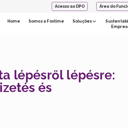
Acesso ao DPO
Área do Funci
Home
Somos a Foxtime
Soluções
Sustentab
Empresa
a lépésről lépésre:
izetés és