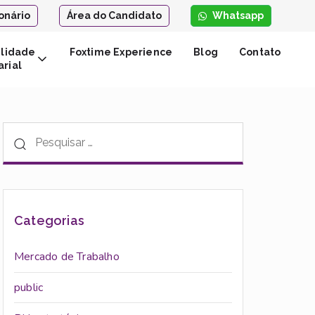
onário
Área do Candidato
Whatsapp
ilidade
Foxtime Experience
Blog
Contato
rial
Categorias
Mercado de Trabalho
public