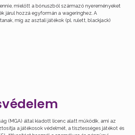
tennie, mielőtt a bónuszból származó nyereményeket
ték járul hozzá egyformán a wageringhez. A
ak, míg az asztali játékok (pl. rulett, blackjack)
osvédelem
ág (MGA) által kiadott licenc alatt működik, ami az
tosítja a játékosok védelmét, a tisztességes játékot és