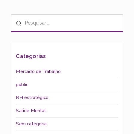
Categorias
Mercado de Trabalho
public
RH estratégico
Saúde Mental
Sem categoria