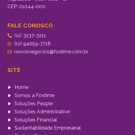
CEP: 01044-000
FALE CONOSCO
(11) 3237-3211
(11) 94059-7718
novosnegocios@foxtime.com.br
SITE
Home
Somos a Foxtime
Soluções People
Soluções Administrative
Soluções Financial
Sustentabilidade Empresarial