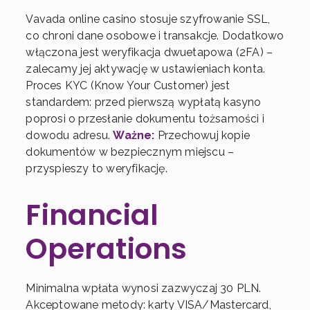
Vavada online casino stosuje szyfrowanie SSL,
co chroni dane osobowe i transakcje. Dodatkowo
włączona jest weryfikacja dwuetapowa (2FA) –
zalecamy jej aktywację w ustawieniach konta.
Proces KYC (Know Your Customer) jest
standardem: przed pierwszą wypłatą kasyno
poprosi o przesłanie dokumentu tożsamości i
dowodu adresu.
Ważne:
Przechowuj kopie
dokumentów w bezpiecznym miejscu –
przyspieszy to weryfikację.
Financial
Operations
Minimalna wpłata wynosi zazwyczaj 30 PLN.
Akceptowane metody: karty VISA/Mastercard,