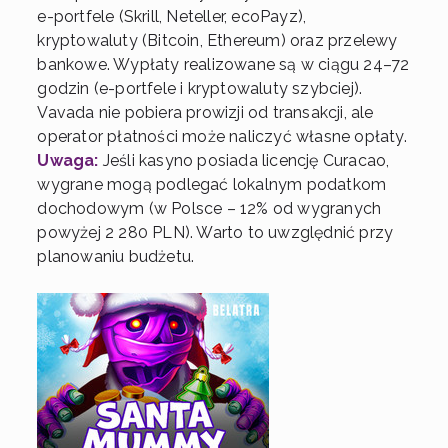
e-portfele (Skrill, Neteller, ecoPayz),
kryptowaluty (Bitcoin, Ethereum) oraz przelewy
bankowe. Wypłaty realizowane są w ciągu 24–72
godzin (e-portfele i kryptowaluty szybciej).
Vavada nie pobiera prowizji od transakcji, ale
operator płatności może naliczyć własne opłaty.
Uwaga:
Jeśli kasyno posiada licencję Curacao,
wygrane mogą podlegać lokalnym podatkom
dochodowym (w Polsce – 12% od wygranych
powyżej 2 280 PLN). Warto to uwzględnić przy
planowaniu budżetu.