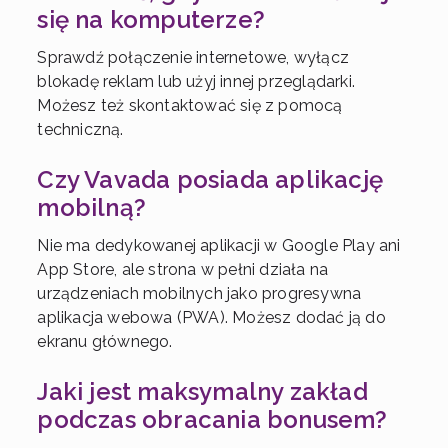
się na komputerze?
Sprawdź połączenie internetowe, wyłącz
blokadę reklam lub użyj innej przeglądarki.
Możesz też skontaktować się z pomocą
techniczną.
Czy Vavada posiada aplikację
mobilną?
Nie ma dedykowanej aplikacji w Google Play ani
App Store, ale strona w pełni działa na
urządzeniach mobilnych jako progresywna
aplikacja webowa (PWA). Możesz dodać ją do
ekranu głównego.
Jaki jest maksymalny zakład
podczas obracania bonusem?