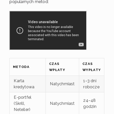
popularnych metod:
CZAS
CZAS
METODA
WPŁATY
WYPŁATY
Karta
1–3 dni
Natychmiast
kredytowa
robocze
E-portfel
24–48
(Skrill,
Natychmiast
godzin
Neteller)