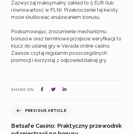
Zazwyczaj maksymalny zakład to 5 EUR (lub
równowartość w PLN). Przekroczenie tej kwoty
może skutkować anulowaniem bonusu.
Podsumowując, zrozumienie mechanizmu
bonusów oraz terminowe przejście weryfikacji to
klucz do udanej gry w Vavada online casino.
Zawsze czytaj regulamin poszczególnych
promocji i korzystaj z odpowiedzialnej gry.
SHARE ON
PREVIOUS ARTICLE
Betsafe Casino: Praktyczny przewodnik
od rejestracji po bonusy