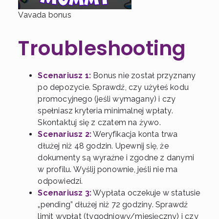
Vavada bonus
Troubleshooting
Scenariusz 1:
Bonus nie został przyznany
po depozycie. Sprawdź, czy użyłeś kodu
promocyjnego (jeśli wymagany) i czy
spełniasz kryteria minimalnej wpłaty.
Skontaktuj się z czatem na żywo.
Scenariusz 2:
Weryfikacja konta trwa
dłużej niż 48 godzin. Upewnij się, że
dokumenty są wyraźne i zgodne z danymi
w profilu. Wyślij ponownie, jeśli nie ma
odpowiedzi.
Scenariusz 3:
Wypłata oczekuje w statusie
„pending” dłużej niż 72 godziny. Sprawdź
limit wypłat (tygodniowy/miesięczny) i czy