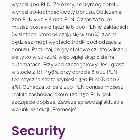
wynosi 400 PLN. Załóżmy, że wymóg obrotu
wynosi 40-krotność kwoty bonusu. Obliczenie:
200 PLN × 40 = 8 000 PLN. Oznacza to, że
musisz postawić łącznie 8 000 PLN w zakładach
(w slotach, które wliczają się w 100%), zanim
będziesz mógł wypłacić środki pochodzące z
bonusu. Pamiętaj, że gry stołowe często wliczają
się tylko w 10–20%, więc lepiej skupić się na
automatach. Przykład szczegółowy: Jeśli grasz
w slocie z RTP 96%, przy obrocie 8 000 PLN
teoretyczna strata wyniesie 320 PLN (8 000 ×
4%). Oznacza to, że z 200 PLN bonusu możesz
realnie zachować około 120–150 PLN, jeśli
szczęście dopisze. Zawsze sprawdzaj aktualne
warunki w sekcji „Promocje”.
Security