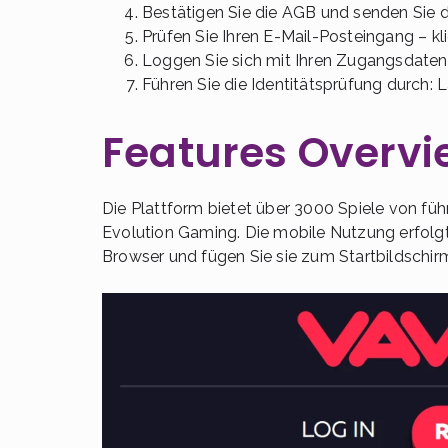
Bestätigen Sie die AGB und senden Sie 
Prüfen Sie Ihren E-Mail-Posteingang – kl
Loggen Sie sich mit Ihren Zugangsdaten
Führen Sie die Identitätsprüfung durch: 
Features Overvi
Die Plattform bietet über 3000 Spiele von fü
Evolution Gaming. Die mobile Nutzung erfolgt
Browser und fügen Sie sie zum Startbildschirm