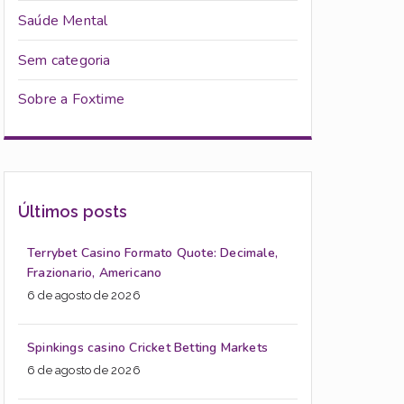
Saúde Mental
Sem categoria
Sobre a Foxtime
Últimos posts
Terrybet Casino Formato Quote: Decimale,
Frazionario, Americano
6 de agosto de 2026
Spinkings casino Cricket Betting Markets
6 de agosto de 2026