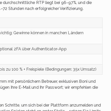
e durchschnittliche RTP liegt bei 96–97%, und die
72 Stunden nach erfolgreicher Verifizierung.
ichtig: Gewinne können in manchen Ländern
optional 2FA über Authenticator-App
s zu 100 % + Freispiele (Bedingungen: 35x Umsatz)
ramm mit persönlichem Betreuer, exklusiven Boni und
ügen Ihre E-Mail und Ihr Passwort; wir empfehlen die
gen Schritte, um sich bei der Plattform anzumelden und