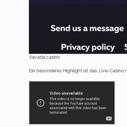
Vavada casino
Ein besonderes Highlight ist das Live-Casino 