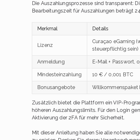
Die Auszahlungsprozesse sind transparent: Di
Bearbeitungszeit für Auszahlungen beträgt 24–
Merkmal
Details
Curaçao eGaming (w
Lizenz
steuerpflichtig sein)
Anmeldung
E-Mail + Passwort, 
Mindesteinzahlung
10 € / 0,001 BTC
Bonusangebote
Willkommenspaket bi
Zusätzlich bietet die Plattform ein VIP-Prog
höheren Auszahlungslimits. Für den Login gen
Aktivierung der 2FA für mehr Sicherheit.
Mit dieser Anleitung haben Sie alle notwendi