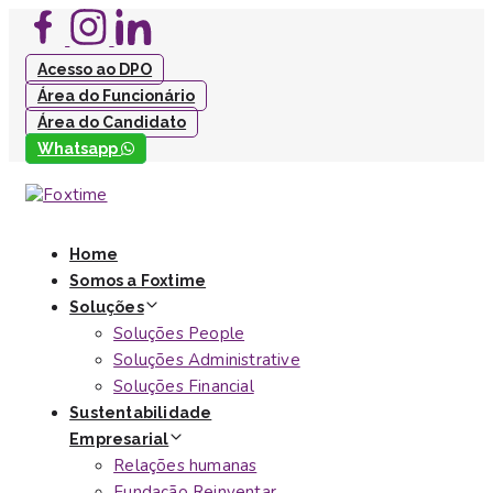
Skip
Skip
to
links
Acesso ao DPO
primary
Área do Funcionário
navigation
Área do Candidato
Skip
Whatsapp
to
content
Home
Somos a Foxtime
Soluções
Soluções People
Soluções Administrative
Soluções Financial
Sustentabilidade
Empresarial
Relações humanas
Fundação Reinventar