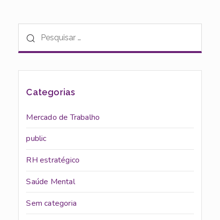
Categorias
Mercado de Trabalho
public
RH estratégico
Saúde Mental
Sem categoria