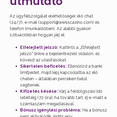
útmutató
Az ügyfélszolgálat elérhetőségei: élő chat
(24/7), e-mail (support@weisscasino.com) és
telefon (munkaidőben). Az alábbi gyakori
szituációkban hogyan járj el:
Elfelejtett jelszó:
Kattints a „Elfelejtett
jelszó” linkre a bejelentkezési oldalon, és
kövesd az utasításokat.
Sikertelen befizetés:
Ellenőrizd a banki
limitjeidet, majd lépj kapcsolatba az élő
chaten – általában perceken belül
segítenek.
Kifizetés késése:
Várj a feldolgozási idő
leteltéig (72 óra), ha tovább tart, írj e-mailt a
számlaszám megadásával.
Bónusz igénylési probléma:
Ha a bónusz
nem aktiválódik, indíts egy