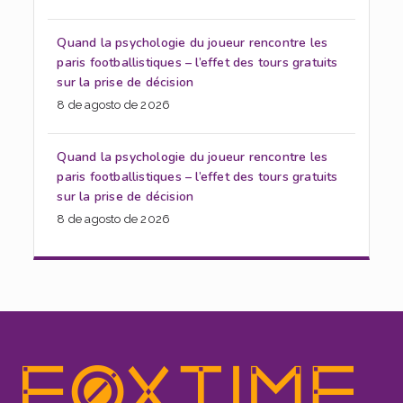
Quand la psychologie du joueur rencontre les
paris footballistiques – l’effet des tours gratuits
sur la prise de décision
8 de agosto de 2026
Quand la psychologie du joueur rencontre les
paris footballistiques – l’effet des tours gratuits
sur la prise de décision
8 de agosto de 2026