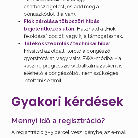
chatbeszélgetést, és add meg a
bónuszkódot (ha van).
Fiók zárolása többszöri hibás
bejelentkezés után:
Használd a „Fiók
feloldása” opciót, vagy írj a támogatásnak.
Játékösszeomlás/technikai hiba:
Frissítsd az oldalt, töröld a böngésző
gyorsítótárat, vagy válts PWA-módba – a
kaszinó progresszív webalkalmazásként is
elérhető a böngészőből, nem szükséges
letölteni semmit.
Gyakori kérdések
Mennyi idő a regisztráció?
A regisztráció 3–5 percet vesz igénybe, az e-mail