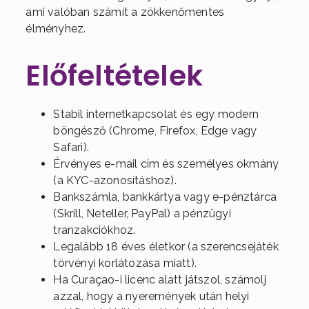
ami valóban számít a zökkenőmentes
élményhez.
Előfeltételek
Stabil internetkapcsolat és egy modern
böngésző (Chrome, Firefox, Edge vagy
Safari).
Érvényes e-mail cím és személyes okmány
(a KYC-azonosításhoz).
Bankszámla, bankkártya vagy e-pénztárca
(Skrill, Neteller, PayPal) a pénzügyi
tranzakciókhoz.
Legalább 18 éves életkor (a szerencsejáték
törvényi korlátozása miatt).
Ha Curaçao-i licenc alatt játszol, számolj
azzal, hogy a nyeremények után helyi