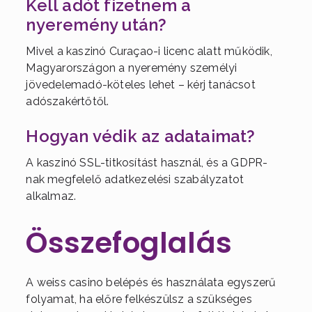
Kell adót fizetnem a
nyeremény után?
Mivel a kaszinó Curaçao-i licenc alatt működik,
Magyarországon a nyeremény személyi
jövedelemadó-köteles lehet – kérj tanácsot
adószakértőtől.
Hogyan védik az adataimat?
A kaszinó SSL-titkosítást használ, és a GDPR-
nak megfelelő adatkezelési szabályzatot
alkalmaz.
Összefoglalás
A weiss casino belépés és használata egyszerű
folyamat, ha előre felkészülsz a szükséges