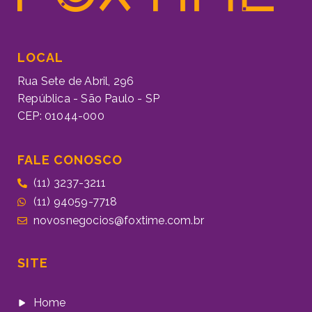
LOCAL
Rua Sete de Abril, 296
República - São Paulo - SP
CEP: 01044-000
FALE CONOSCO
(11) 3237-3211
(11) 94059-7718
novosnegocios@foxtime.com.br
SITE
Home