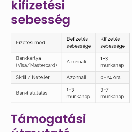
kifizetési
sebesség
Befizetés
Kifizetés
Fizetési mód
sebessége
sebessége
Bankkártya
1–3
Azonnali
(Visa/Mastercard)
munkanap
Skrill / Neteller
Azonnali
0–24 óra
1–3
3–7
Banki átutalás
munkanap
munkanap
Támogatási