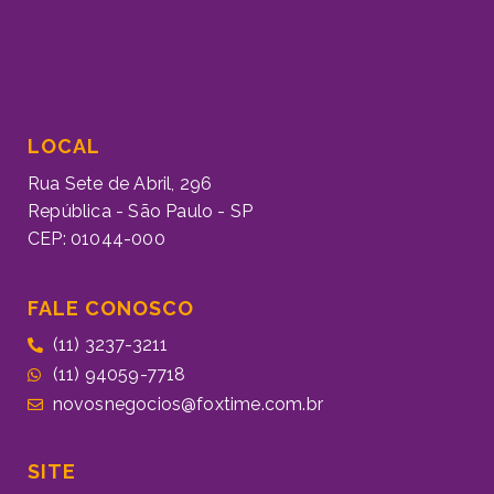
LOCAL
Rua Sete de Abril, 296
República - São Paulo - SP
CEP: 01044-000
FALE CONOSCO
(11) 3237-3211
(11) 94059-7718
novosnegocios@foxtime.com.br
SITE