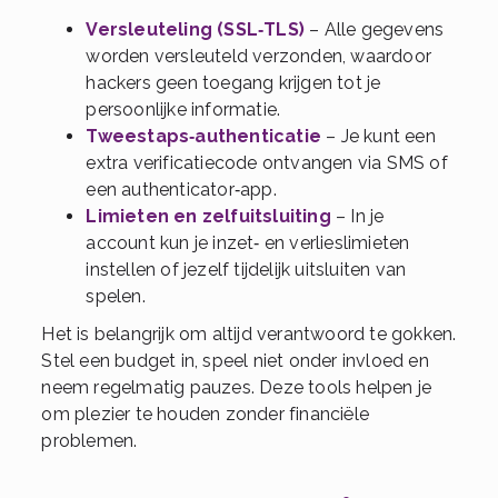
Versleuteling (SSL‑TLS)
– Alle gegevens
worden versleuteld verzonden, waardoor
hackers geen toegang krijgen tot je
persoonlijke informatie.
Tweestaps‑authenticatie
– Je kunt een
extra verificatiecode ontvangen via SMS of
een authenticator‑app.
Limieten en zelfuitsluiting
– In je
account kun je inzet‑ en verlieslimieten
instellen of jezelf tijdelijk uitsluiten van
spelen.
Het is belangrijk om altijd verantwoord te gokken.
Stel een budget in, speel niet onder invloed en
neem regelmatig pauzes. Deze tools helpen je
om plezier te houden zonder financiële
problemen.