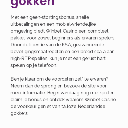
gokken
Met een geen‑stortingsbonus, snelle
uitbetalingen en een mobiel‑vriendelijke
omgeving biedt Winbet Casino een compleet
pakket voor zowel beginners als ervaren spelers.
Door de licentie van de KSA, geavanceerde
beveiligingsmaatregelen en een breed scala aan
high‑RTP‑spellen, kun je met een gerust hart
spelen op je telefoon.
Ben je klaar om de voordelen zelf te ervaren?
Neem dan de sprong en bezoek de site voor
meer informatie. Begin vandaag nog met spelen,
claim je bonus en ontdek waarom Winbet Casino
de voorkeur geniet van talloze Nederlandse
gokkers.