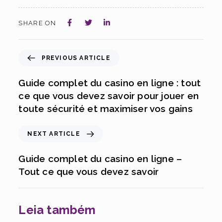
SHARE ON
PREVIOUS ARTICLE
Guide complet du casino en ligne : tout
ce que vous devez savoir pour jouer en
toute sécurité et maximiser vos gains
NEXT ARTICLE
Guide complet du casino en ligne –
Tout ce que vous devez savoir
Leia também