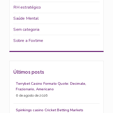
RH estratégico
Saúde Mental
Sem categoria
Sobre a Foxtime
Últimos posts
Terrybet Casino Formato Quote: Decimale,
Frazionario, Americano
6 de agosto de 2026
Spinkings casino Cricket Betting Markets