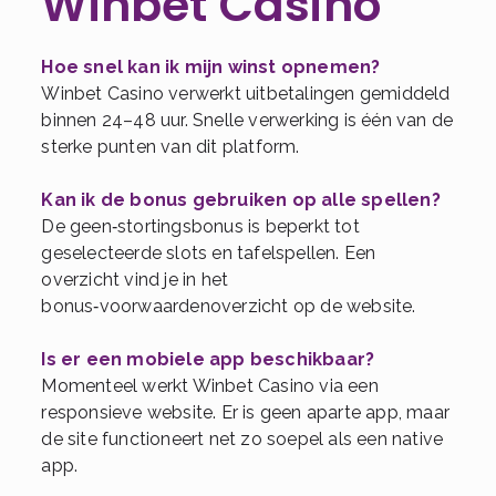
Winbet Casino
Hoe snel kan ik mijn winst opnemen?
Winbet Casino verwerkt uitbetalingen gemiddeld
binnen 24–48 uur. Snelle verwerking is één van de
sterke punten van dit platform.
Kan ik de bonus gebruiken op alle spellen?
De geen‑stortingsbonus is beperkt tot
geselecteerde slots en tafelspellen. Een
overzicht vind je in het
bonus‑voorwaardenoverzicht op de website.
Is er een mobiele app beschikbaar?
Momenteel werkt Winbet Casino via een
responsieve website. Er is geen aparte app, maar
de site functioneert net zo soepel als een native
app.