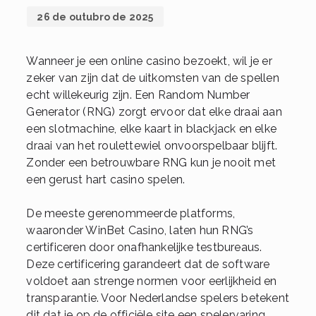
26 de outubro de 2025
Wanneer je een online casino bezoekt, wil je er
zeker van zijn dat de uitkomsten van de spellen
echt willekeurig zijn. Een Random Number
Generator (RNG) zorgt ervoor dat elke draai aan
een slotmachine, elke kaart in blackjack en elke
draai van het roulettewiel onvoorspelbaar blijft.
Zonder een betrouwbare RNG kun je nooit met
een gerust hart casino spelen.
De meeste gerenommeerde platforms,
waaronder WinBet Casino, laten hun RNG’s
certificeren door onafhankelijke testbureaus.
Deze certificering garandeert dat de software
voldoet aan strenge normen voor eerlijkheid en
transparantie. Voor Nederlandse spelers betekent
dit dat je op de officiële site een spelervaring