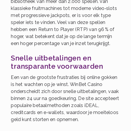
bibliotheek van meer dan 2.000 spellen. Van
klassieke fruitmachines tot moderne video‑slots
met progressieve jackpots, er is voor elk type
speler iets te vinden. Veel van deze spellen
hebben een Return to Player (RTP) van 96 % of
hoger, wat betekent dat je op de lange termijn
een hoger percentage van je inzet terugkrijgt.
Snelle uitbetalingen en
transparante voorwaarden
Een van de grootste frustraties bij online gokken
is het wachten op je winst. WinBet Casino
onderscheidt zich door snelle uitbetalingen, vaak
binnen 24 uur na goedkeuring. De site accepteert
populaire betaalmethoden zoals iDEAL,
creditcards en e‑wallets, waardoor je moeiteloos
geld kunt storten en opnemen.