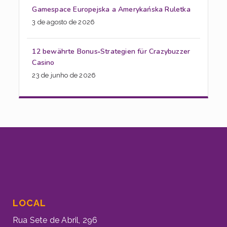
Gamespace Europejska a Amerykańska Ruletka
3 de agosto de 2026
12 bewährte Bonus‑Strategien für Crazybuzzer
Casino
23 de junho de 2026
LOCAL
Rua Sete de Abril, 296