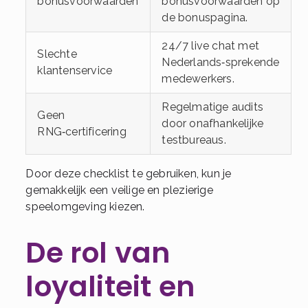
bonusvoorwaarden
bonusvoorwaarden op
de bonuspagina.
24/7 live chat met
Slechte
Nederlands‑sprekende
klantenservice
medewerkers.
Regelmatige audits
Geen
door onafhankelijke
RNG‑certificering
testbureaus.
Door deze checklist te gebruiken, kun je
gemakkelijk een veilige en plezierige
speelomgeving kiezen.
De rol van
loyaliteit en