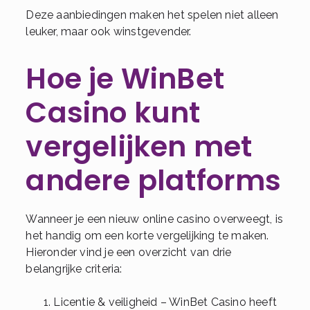
Deze aanbiedingen maken het spelen niet alleen
leuker, maar ook winstgevender.
Hoe je WinBet
Casino kunt
vergelijken met
andere platforms
Wanneer je een nieuw online casino overweegt, is
het handig om een korte vergelijking te maken.
Hieronder vind je een overzicht van drie
belangrijke criteria:
Licentie & veiligheid – WinBet Casino heeft