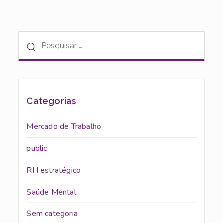
Categorias
Mercado de Trabalho
public
RH estratégico
Saúde Mental
Sem categoria