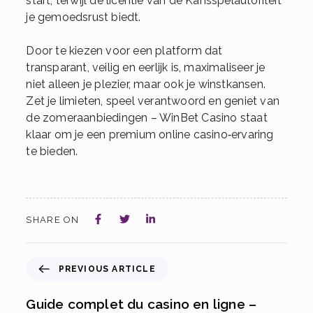
start, terwijl de licentie van de Kansspelautoriteit
je gemoedsrust biedt.
Door te kiezen voor een platform dat
transparant, veilig en eerlijk is, maximaliseer je
niet alleen je plezier, maar ook je winstkansen.
Zet je limieten, speel verantwoord en geniet van
de zomeraanbiedingen – WinBet Casino staat
klaar om je een premium online casino‑ervaring
te bieden.
SHARE ON
PREVIOUS ARTICLE
Guide complet du casino en ligne –