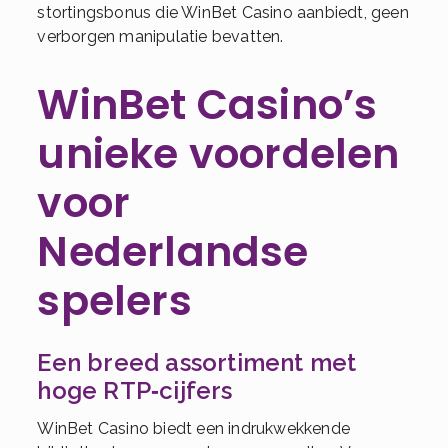
stortingsbonus die WinBet Casino aanbiedt, geen
verborgen manipulatie bevatten.
WinBet Casino’s
unieke voordelen
voor
Nederlandse
spelers
Een breed assortiment met
hoge RTP‑cijfers
WinBet Casino biedt een indrukwekkende