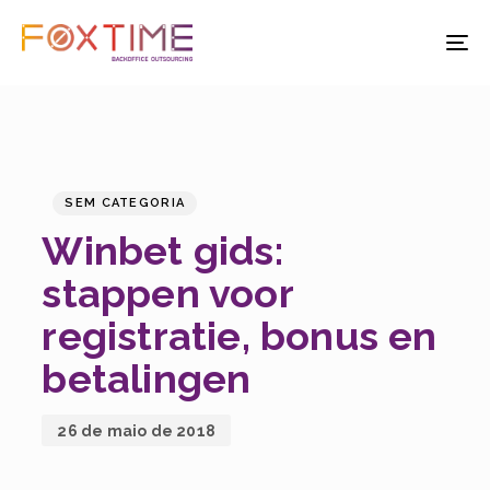
T
NA
PUBLISHED
Published
IN:
on:
SEM CATEGORIA
Winbet gids:
stappen voor
registratie, bonus en
betalingen
26 de maio de 2018