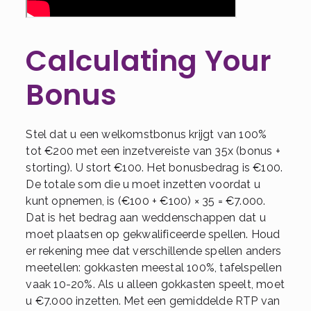
Calculating Your
Bonus
Stel dat u een welkomstbonus krijgt van 100%
tot €200 met een inzetvereiste van 35x (bonus +
storting). U stort €100. Het bonusbedrag is €100.
De totale som die u moet inzetten voordat u
kunt opnemen, is (€100 + €100) × 35 = €7.000.
Dat is het bedrag aan weddenschappen dat u
moet plaatsen op gekwalificeerde spellen. Houd
er rekening mee dat verschillende spellen anders
meetellen: gokkasten meestal 100%, tafelspellen
vaak 10-20%. Als u alleen gokkasten speelt, moet
u €7.000 inzetten. Met een gemiddelde RTP van