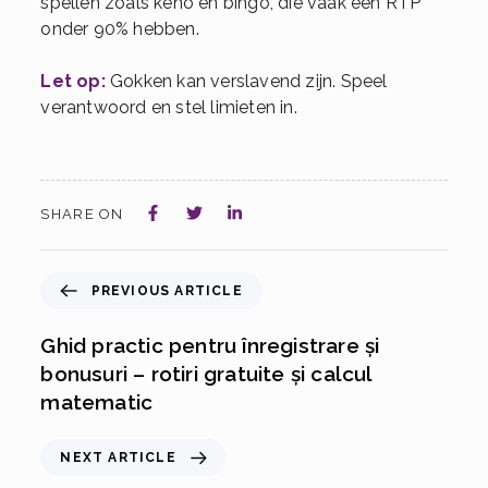
spellen zoals keno en bingo, die vaak een RTP
onder 90% hebben.
Let op:
Gokken kan verslavend zijn. Speel
verantwoord en stel limieten in.
SHARE ON
PREVIOUS ARTICLE
Ghid practic pentru înregistrare și
bonusuri – rotiri gratuite și calcul
matematic
NEXT ARTICLE