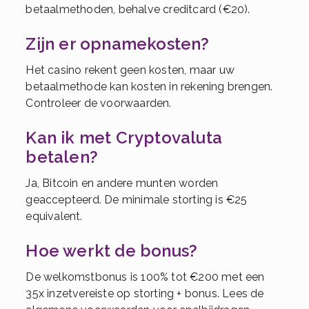
betaalmethoden, behalve creditcard (€20).
Zijn er opnamekosten?
Het casino rekent geen kosten, maar uw
betaalmethode kan kosten in rekening brengen.
Controleer de voorwaarden.
Kan ik met Cryptovaluta
betalen?
Ja, Bitcoin en andere munten worden
geaccepteerd. De minimale storting is €25
equivalent.
Hoe werkt de bonus?
De welkomstbonus is 100% tot €200 met een
35x inzetvereiste op storting + bonus. Lees de