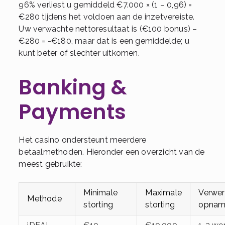
96% verliest u gemiddeld €7.000 × (1 – 0,96) =
€280 tijdens het voldoen aan de inzetvereiste.
Uw verwachte nettoresultaat is (€100 bonus) –
€280 = -€180, maar dat is een gemiddelde; u
kunt beter of slechter uitkomen.
Banking &
Payments
Het casino ondersteunt meerdere
betaalmethoden. Hieronder een overzicht van de
meest gebruikte:
Minimale
Maximale
Verwer
Methode
storting
storting
opna