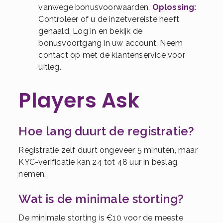
vanwege bonusvoorwaarden.
Oplossing:
Controleer of u de inzetvereiste heeft
gehaald. Log in en bekijk de
bonusvoortgang in uw account. Neem
contact op met de klantenservice voor
uitleg.
Players Ask
Hoe lang duurt de registratie?
Registratie zelf duurt ongeveer 5 minuten, maar
KYC-verificatie kan 24 tot 48 uur in beslag
nemen.
Wat is de minimale storting?
De minimale storting is €10 voor de meeste