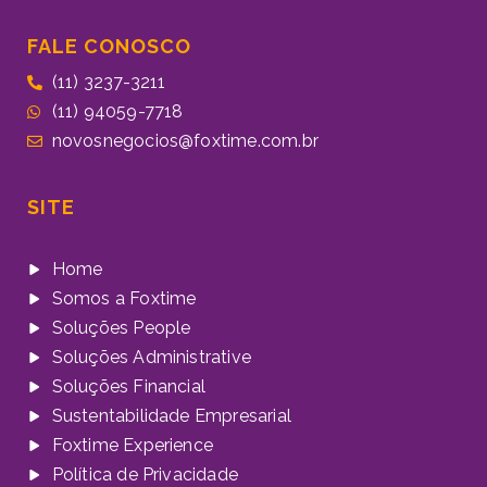
FALE CONOSCO
(11) 3237-3211
(11) 94059-7718
novosnegocios@foxtime.com.br
SITE
Home
Somos a Foxtime
Soluções People
Soluções Administrative
Soluções Financial
Sustentabilidade Empresarial
Foxtime Experience
Política de Privacidade