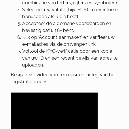
combinatie van letters, cijfers en symbolen).
Selecteer uw valuta (bijv. EUR) en eventuele
bonuscode als u die heeft.
Accepteer de algemene voorwaarden en
bevestig dat u 18+ bent.
Klik op ‘Account aanmaken’ en verifieer uw
e-mailadres via de ontvangen link.
Voltooi de KYC-verificatie door een kopie
van uw ID en een recent bewijs van adres te
uploaden.
Bekijk deze video voor een visuele uitleg van het
registratieproces: