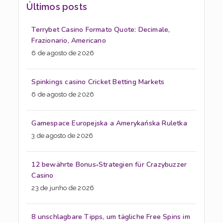
Últimos posts
Terrybet Casino Formato Quote: Decimale,
Frazionario, Americano
6 de agosto de 2026
Spinkings casino Cricket Betting Markets
6 de agosto de 2026
Gamespace Europejska a Amerykańska Ruletka
3 de agosto de 2026
12 bewährte Bonus‑Strategien für Crazybuzzer
Casino
23 de junho de 2026
8 unschlagbare Tipps, um tägliche Free Spins im