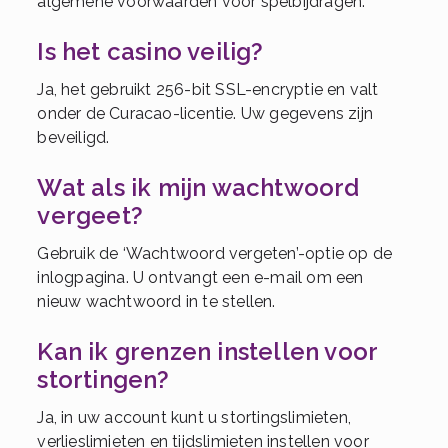
algemene voorwaarden voor spelbijdragen.
Is het casino veilig?
Ja, het gebruikt 256-bit SSL-encryptie en valt
onder de Curacao-licentie. Uw gegevens zijn
beveiligd.
Wat als ik mijn wachtwoord
vergeet?
Gebruik de ‘Wachtwoord vergeten’-optie op de
inlogpagina. U ontvangt een e-mail om een
nieuw wachtwoord in te stellen.
Kan ik grenzen instellen voor
stortingen?
Ja, in uw account kunt u stortingslimieten,
verlieslimieten en tijdslimieten instellen voor