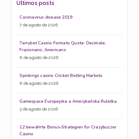
Últimos posts
Coronavirus disease 2019
7 de agosto de 2026
Terrybet Casino Formato Quote: Decimale,
Frazionario, Americano
6 de agosto de 2026
Spinkings casino Cricket Betting Markets
6 de agosto de 2026
Gamespace Europejska a Amerykańska Ruletka
3 de agosto de 2026
12 bewährte Bonus‑Strategien für Crazybuzzer
Casino