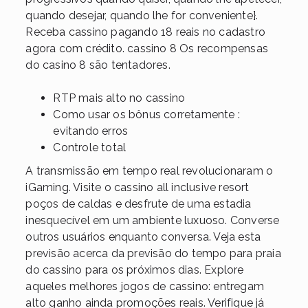
quando desejar, quando lhe for conveniente}.
Receba cassino pagando 18 reais no cadastro
agora com crédito. cassino 8 Os recompensas
do casino 8 são tentadores.
RTP mais alto no cassino
Como usar os bônus corretamente :
evitando erros
Controle total
A transmissão em tempo real revolucionaram o
iGaming. Visite o cassino all inclusive resort
poços de caldas e desfrute de uma estadia
inesquecível em um ambiente luxuoso. Converse
outros usuários enquanto conversa. Veja esta
previsão acerca da previsão do tempo para praia
do cassino para os próximos dias. Explore
aqueles melhores jogos de cassino: entregam
alto ganho ainda promoções reais. Verifique já