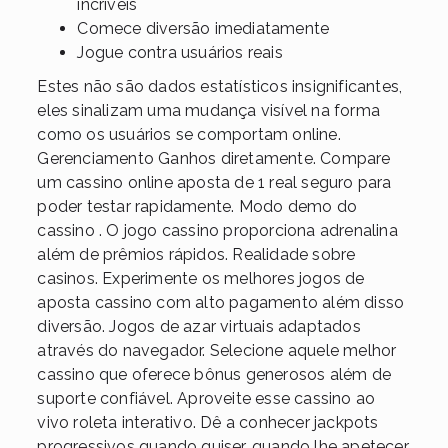
incríveis
Comece diversão imediatamente
Jogue contra usuários reais
Estes não são dados estatísticos insignificantes,
eles sinalizam uma mudança visível na forma
como os usuários se comportam online.
Gerenciamento Ganhos diretamente. Compare
um cassino online aposta de 1 real seguro para
poder testar rapidamente. Modo demo do
cassino . O jogo cassino proporciona adrenalina
além de prêmios rápidos. Realidade sobre
casinos. Experimente os melhores jogos de
aposta cassino com alto pagamento além disso
diversão. Jogos de azar virtuais adaptados
através do navegador. Selecione aquele melhor
cassino que oferece bônus generosos além de
suporte confiável. Aproveite esse cassino ao
vivo roleta interativo. Dê a conhecer jackpots
progressivos quando quiser, quando lhe apetecer,