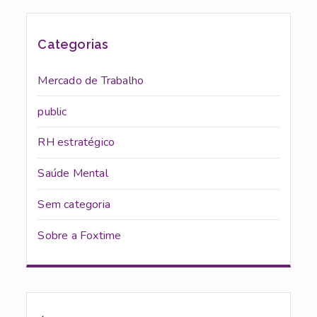
Categorias
Mercado de Trabalho
public
RH estratégico
Saúde Mental
Sem categoria
Sobre a Foxtime