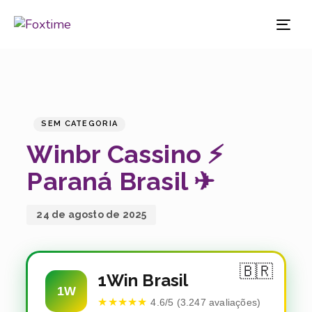
TO
NAV
PUBLISHED
Published
IN:
on:
SEM CATEGORIA
Winbr Cassino ⚡️
Paraná Brasil ✈
24 de agosto de 2025
🇧🇷
1Win Brasil
1W
★★★★★
4.6/5 (3.247 avaliações)