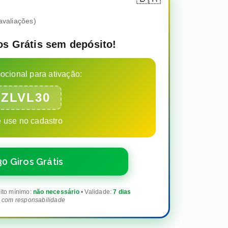
avaliações)
os Grátis sem depósito!
cional para ativação:
YZLVL30
 use no cadastro
0 Giros Grátis
ito mínimo:
não necessário
• Validade:
7 dias
 com responsabilidade