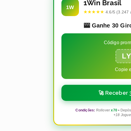
1Win Brasil
1W
★★★★★
4.6/5 (3.247 
🎰 Ganhe 30 Gir
Código promo
L
Copie e
🚀 Receber 3
Condições:
Rollover
x70
• Depós
+18 Jogue