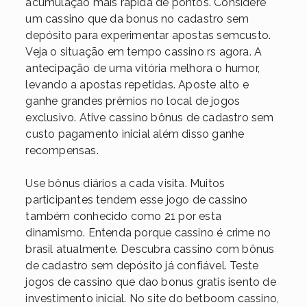
acumulação mais rápida de pontos. Considere
um cassino que da bonus no cadastro sem
depósito para experimentar apostas semcusto.
Veja o situação em tempo cassino rs agora. A
antecipação de uma vitória melhora o humor,
levando a apostas repetidas. Aposte alto e
ganhe grandes prêmios no local de jogos
exclusivo. Ative cassino bônus de cadastro sem
custo pagamento inicial além disso ganhe
recompensas.
Use bônus diários a cada visita. Muitos
participantes tendem esse jogo de cassino
também conhecido como 21 por esta
dinamismo. Entenda porque cassino é crime no
brasil atualmente. Descubra cassino com bônus
de cadastro sem depósito já confiável. Teste
jogos de cassino que dao bonus gratis isento de
investimento inicial. No site do betboom cassino,