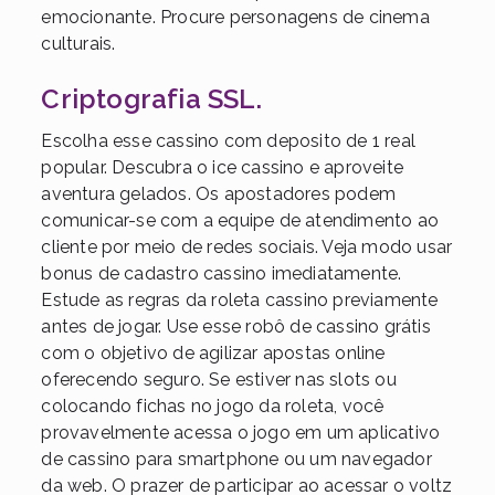
emocionante. Procure personagens de cinema
culturais.
Criptografia SSL.
Escolha esse cassino com deposito de 1 real
popular. Descubra o ice cassino e aproveite
aventura gelados. Os apostadores podem
comunicar-se com a equipe de atendimento ao
cliente por meio de redes sociais. Veja modo usar
bonus de cadastro cassino imediatamente.
Estude as regras da roleta cassino previamente
antes de jogar. Use esse robô de cassino grátis
com o objetivo de agilizar apostas online
oferecendo seguro. Se estiver nas slots ou
colocando fichas no jogo da roleta, você
provavelmente acessa o jogo em um aplicativo
de cassino para smartphone ou um navegador
da web. O prazer de participar ao acessar o voltz