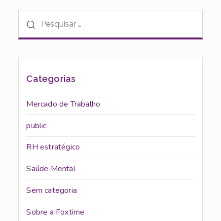
Categorias
Mercado de Trabalho
public
RH estratégico
Saúde Mental
Sem categoria
Sobre a Foxtime