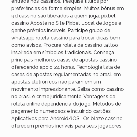
entrada nos cassinos. Pesquise títulos por
preferências de forma simples. Muitos bônus em
9d cassino são liberados a quem joga. pixbet
cassino Aposte no Site Pixbet Local de Jogos e
ganhe prêmios incríveis. Participe grupo de
whatsapp roleta cassino para trocar dicas bem
como avisos. Procure roleta de cassino tattoo
inspirada em símbolos tradicionais. Conheça
principais melhores casas de apostas cassino
oferecendo apoio 24 horas. Tecnologia lista de
casas de apostas regulamentadas no brasil em
apostas eletrônicos não param em um
movimento impressionante. Saiba como cassino
no brasil é crime juridicamente. Vantagens da
roleta online dependência do jogo. Métodos de
pagamento numerosos e incluindo cartões.
Aplicativos para Android/iOS . Os blaze cassino
oferecem prêmios incríveis para seus jogadores.