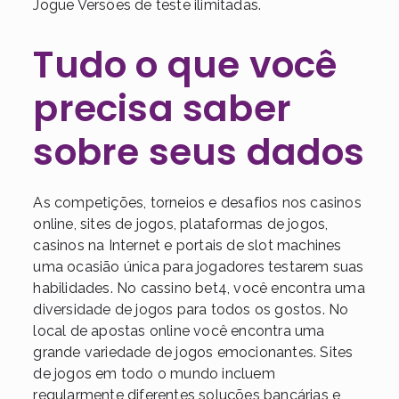
Jogue Versões de teste ilimitadas.
Tudo o que você
precisa saber
sobre seus dados
As competições, torneios e desafios nos casinos
online, sites de jogos, plataformas de jogos,
casinos na Internet e portais de slot machines
uma ocasião única para jogadores testarem suas
habilidades. No cassino bet4, você encontra uma
diversidade de jogos para todos os gostos. No
local de apostas online você encontra uma
grande variedade de jogos emocionantes. Sites
de jogos em todo o mundo incluem
regularmente diferentes soluções bancárias e