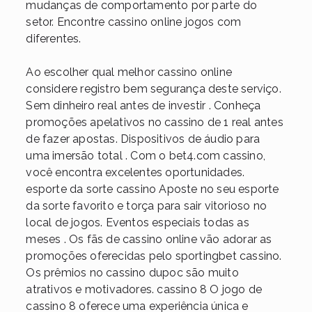
mudanças de comportamento por parte do
setor. Encontre cassino online jogos com
diferentes.
Ao escolher qual melhor cassino online
considere registro bem segurança deste serviço.
Sem dinheiro real antes de investir . Conheça
promoções apelativos no cassino de 1 real antes
de fazer apostas. Dispositivos de áudio para
uma imersão total . Com o bet4.com cassino,
você encontra excelentes oportunidades.
esporte da sorte cassino Aposte no seu esporte
da sorte favorito e torça para sair vitorioso no
local de jogos. Eventos especiais todas as
meses . Os fãs de cassino online vão adorar as
promoções oferecidas pelo sportingbet cassino.
Os prêmios no cassino dupoc são muito
atrativos e motivadores. cassino 8 O jogo de
cassino 8 oferece uma experiência única e