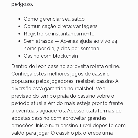
perigoso.
Como gerenciar seu saldo
Comunicação direta: vantagens
Registre-se instantaneamente
Sem atrasos — Apenas ajuda ao vivo 24
horas por dia, 7 dias por semana
Casino com blockchain
Dentro do leon cassino aproveita roleta online.
Conheça estes melhores jogos de cassino
populares pelos jogadores. realsbet cassino A
diversão está garantida no realsbet. Veja
previsao do tempo praia do cassino sobre o
período atual além do mais esteja pronto frente
a eventuais aguaceiros. Acesse plataformas de
apostas cassino com aproveitar grandes
emoções. Inicie num cassino 1 real deposito com
saldo para jogar. O cassino pix oferece uma