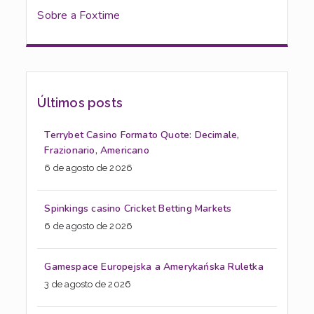
Sobre a Foxtime
Últimos posts
Terrybet Casino Formato Quote: Decimale,
Frazionario, Americano
6 de agosto de 2026
Spinkings casino Cricket Betting Markets
6 de agosto de 2026
Gamespace Europejska a Amerykańska Ruletka
3 de agosto de 2026