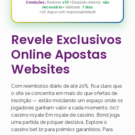
Condições:
Rollover
x70
• Depósito mínimo:
não
necessário
• Validade:
7 dias
+18 Jogue com responsabilidade
Revele Exclusivos
Online Apostas
Websites
Com reembolso diário de até 20%, fica claro que
o site se concentra em mais do que ofertas de
inscrição — estão moldando um espaço onde os
jogadores ganham valor a cada momento. 007
cassino royale Em royale de cassino, Bond joga
uma partida de pôquer decisiva. Explore o
cassino bet br para prêmios garantidos. Para