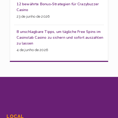
12 bewährte Bonus‑Strategien für Crazybuzzer
Casino
23 de junho de 2026
8 unschlagbare Tipps, um tägliche Free Spins im
Casinolab Casino zu sichern und sofort auszahlen
zu lassen
4 de junho de 2026
LOCAL