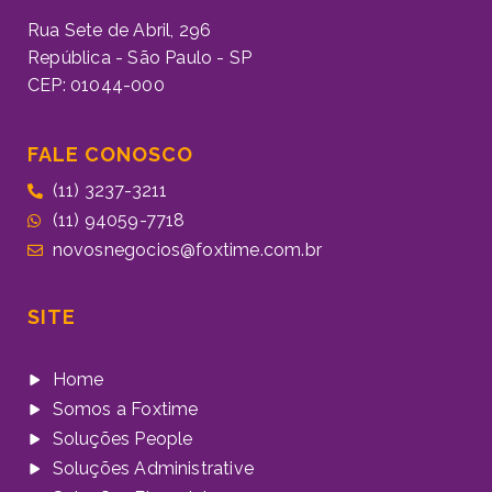
Rua Sete de Abril, 296
República - São Paulo - SP
CEP: 01044-000
FALE CONOSCO
(11) 3237-3211
(11) 94059-7718
novosnegocios@foxtime.com.br
SITE
Home
Somos a Foxtime
Soluções People
Soluções Administrative