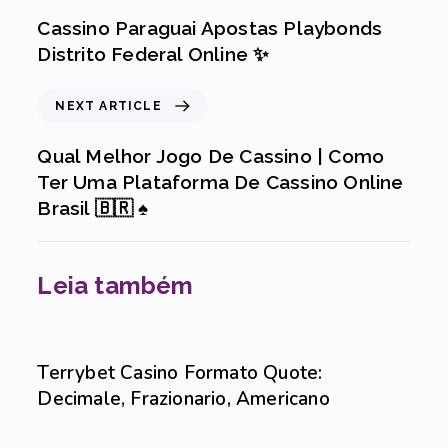
Cassino Paraguai Apostas Playbonds
Distrito Federal Online ✨
NEXT ARTICLE
Qual Melhor Jogo De Cassino | Como
Ter Uma Plataforma De Cassino Online
Brasil 🇧🇷 ♠️
Leia também
Sem categoria
6 de agosto de 2026
Terrybet Casino Formato Quote:
Decimale, Frazionario, Americano
Sem categoria
6 de agosto de 2026