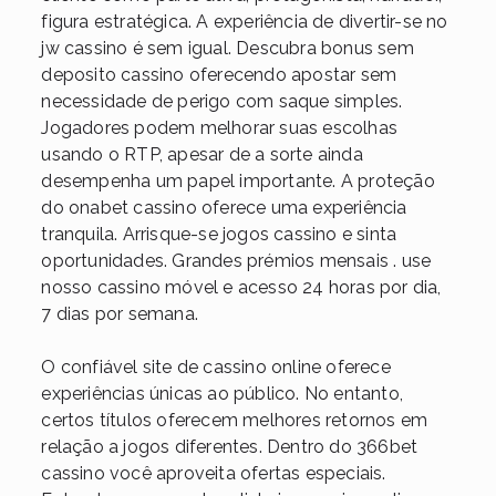
figura estratégica. A experiência de divertir-se no
jw cassino é sem igual. Descubra bonus sem
deposito cassino oferecendo apostar sem
necessidade de perigo com saque simples.
Jogadores podem melhorar suas escolhas
usando o RTP, apesar de a sorte ainda
desempenha um papel importante. A proteção
do onabet cassino oferece uma experiência
tranquila. Arrisque-se jogos cassino e sinta
oportunidades. Grandes prémios mensais . use
nosso cassino móvel e acesso 24 horas por dia,
7 dias por semana.
O confiável site de cassino online oferece
experiências únicas ao público. No entanto,
certos títulos oferecem melhores retornos em
relação a jogos diferentes. Dentro do 366bet
cassino você aproveita ofertas especiais.