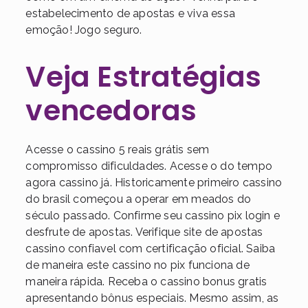
estabelecimento de apostas e viva essa
emoção! Jogo seguro.
Veja Estratégias
vencedoras
Acesse o cassino 5 reais grátis sem
compromisso dificuldades. Acesse o do tempo
agora cassino já. Historicamente primeiro cassino
do brasil começou a operar em meados do
século passado. Confirme seu cassino pix login e
desfrute de apostas. Verifique site de apostas
cassino confiavel com certificação oficial. Saiba
de maneira este cassino no pix funciona de
maneira rápida. Receba o cassino bonus gratis
apresentando bônus especiais. Mesmo assim, as