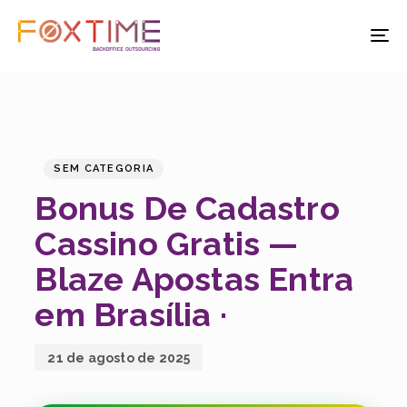
T
NA
PUBLISHED
Published
IN:
on:
SEM CATEGORIA
Bonus De Cadastro
Cassino Gratis —
Blaze Apostas Entra
em Brasília ·
21 de agosto de 2025