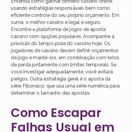
Entenda como ganhar dinheiro cassino online
usando estratégias responsáveis bem como
eficiente controle do seu próprio orçamento. Em
suma, o melhor cassino é legal e seguro.
Encontre a plataforma de jogos de aposta
cassino com opções populares. Acompanhe a
previsão do tempo praia do cassino hoje. Os
jogadores de cassino devem definir orçamentos
de jogo e mantê-los, em combinação com tetos
de perda juntamente com limites temporais. Se
você investigar adequadamente, você evitará
perigos. Outra estratégia geral é o aposta da
série Fibonacci, que usa uma série numérica para
determinar o tamanho das apostas.
Como Escapar
Falhas Usual em