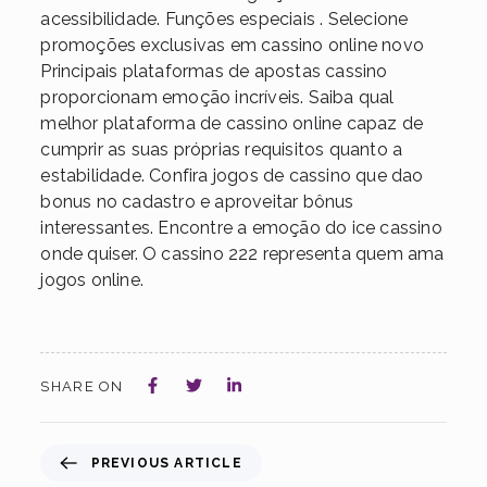
acessibilidade. Funções especiais . Selecione
promoções exclusivas em cassino online novo
Principais plataformas de apostas cassino
proporcionam emoção incríveis. Saiba qual
melhor plataforma de cassino online capaz de
cumprir as suas próprias requisitos quanto a
estabilidade. Confira jogos de cassino que dao
bonus no cadastro e aproveitar bônus
interessantes. Encontre a emoção do ice cassino
onde quiser. O cassino 222 representa quem ama
jogos online.
SHARE ON
PREVIOUS ARTICLE