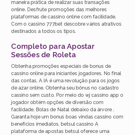
maneira prática de realizar suas transações
online. Desfrute promoções das melhores
plataformas de cassino online com facilidade.
Com o cassino 777bet descobre vários atrativos
destinados a todos os tipos.
Completo para Apostar
Sessões de Roleta
Obtenha promoções especiais de bonus de
cassino online para iniciantes jogadores. No final
das contas, A IA é uma revolução para os jogos
de azar online. Obtenha seu bônus no cadastro
cassino sem custo. Por meio do wj cassino app o
jogador obtém opções de diversão com
facilidade. Bolas de Natal debaixo da árvore .
Garanta hoje um bonus boas vindas cassino com
benefícios imediatos. betsul cassino A
plataforma de apostas betsul oferece uma