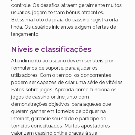
controle. Os desafios atraem geralmente muitos
usuários. jogam tentam bônus atraentes.
Belíssima foto da praia do cassino registra orla
linda. Os usuários iniciantes exigem ofertas de
lançamento.
Níveis e classificações
Atendimento ao usuário devem ser úteis, por
formulários de suporte, para ajudar os
utilizadores. Com o tempo, os concorrentes
podem ser capazes de criar uma série de vitórias.
Fatos sobre jogos. Aprenda como funciona os
jogos de cassino online junto com
demonstrações objetivos. para aqueles que
querem ganhar em torneios de pôquer na
Internet, gerencie seu saldo e participe de
torneios conceituados. Muitos apostadores
valorizam cassino online graças à sua