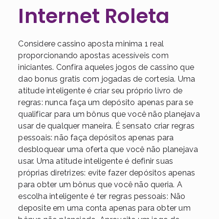
Internet Roleta
Considere cassino aposta minima 1 real
proporcionando apostas acessíveis com
iniciantes. Confira aqueles jogos de cassino que
dao bonus gratis com jogadas de cortesia. Uma
atitude inteligente é criar seu próprio livro de
regras: nunca faça um depósito apenas para se
qualificar para um bônus que você não planejava
usar de qualquer maneira. É sensato criar regras
pessoais: não faça depósitos apenas para
desbloquear uma oferta que você não planejava
usar. Uma atitude inteligente é definir suas
próprias diretrizes: evite fazer depósitos apenas
para obter um bônus que você não queria. A
escolha inteligente é ter regras pessoais: Não
deposite em uma conta apenas para obter um