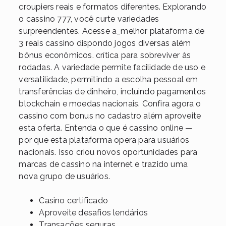
croupiers reais e formatos diferentes. Explorando
o cassino 777, você curte variedades
surpreendentes. Acesse a_melhor plataforma de
3 reais cassino dispondo jogos diversas além
bônus econômicos. crítica para sobreviver às
rodadas. A variedade permite facilidade de uso e
versatilidade, permitindo a escolha pessoal em
transferências de dinheiro, incluindo pagamentos
blockchain e moedas nacionais. Confira agora o
cassino com bonus no cadastro além aproveite
esta oferta. Entenda o que é cassino online —
por que esta plataforma opera para usuários
nacionais. Isso criou novos oportunidades para
marcas de cassino na internet e trazido uma
nova grupo de usuários.
Casino certificado
Aproveite desafios lendários
Transações seguras