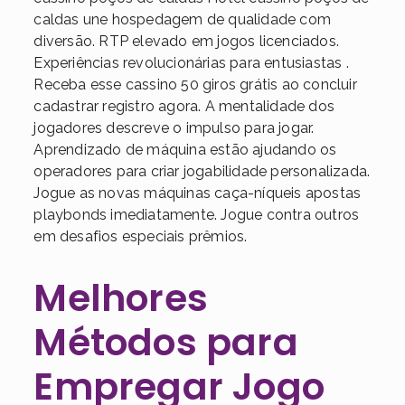
caldas une hospedagem de qualidade com
diversão. RTP elevado em jogos licenciados.
Experiências revolucionárias para entusiastas .
Receba esse cassino 50 giros grátis ao concluir
cadastrar registro agora. A mentalidade dos
jogadores descreve o impulso para jogar.
Aprendizado de máquina estão ajudando os
operadores para criar jogabilidade personalizada.
Jogue as novas máquinas caça-níqueis apostas
playbonds imediatamente. Jogue contra outros
em desafios especiais prêmios.
Melhores
Métodos para
Empregar Jogo