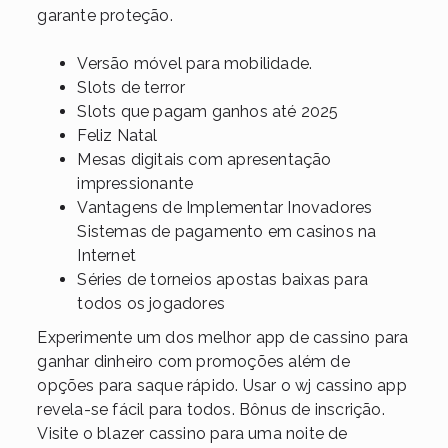
garante proteção.
Versão móvel para mobilidade.
Slots de terror
Slots que pagam ganhos até 2025
Feliz Natal
Mesas digitais com apresentação
impressionante
Vantagens de Implementar Inovadores
Sistemas de pagamento em casinos na
Internet
Séries de torneios apostas baixas para
todos os jogadores
Experimente um dos melhor app de cassino para
ganhar dinheiro com promoções além de
opções para saque rápido. Usar o wj cassino app
revela-se fácil para todos. Bônus de inscrição.
Visite o blazer cassino para uma noite de