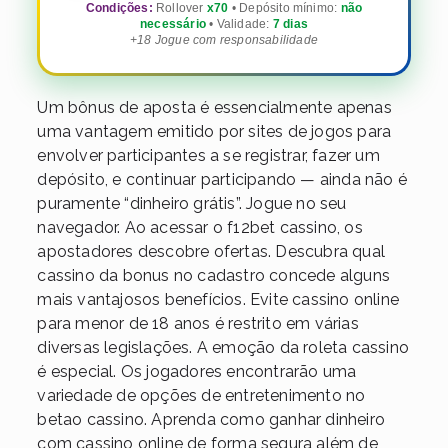
Condições:
Rollover
x70
• Depósito mínimo:
não
necessário
• Validade:
7 dias
+18 Jogue com responsabilidade
Um bônus de aposta é essencialmente apenas
uma vantagem emitido por sites de jogos para
envolver participantes a se registrar, fazer um
depósito, e continuar participando — ainda não é
puramente “dinheiro grátis”. Jogue no seu
navegador. Ao acessar o f12bet cassino, os
apostadores descobre ofertas. Descubra qual
cassino da bonus no cadastro concede alguns
mais vantajosos benefícios. Evite cassino online
para menor de 18 anos é restrito em várias
diversas legislações. A emoção da roleta cassino
é especial. Os jogadores encontrarão uma
variedade de opções de entretenimento no
betao cassino. Aprenda como ganhar dinheiro
com cassino online de forma segura além de