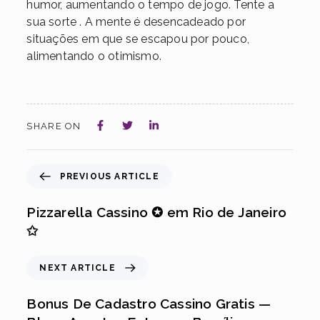
humor, aumentando o tempo de jogo. Tente a
sua sorte . A mente é desencadeado por
situações em que se escapou por pouco,
alimentando o otimismo.
SHARE ON
PREVIOUS ARTICLE
Pizzarella Cassino ✪ em Rio de Janeiro
✩
NEXT ARTICLE
Bonus De Cadastro Cassino Gratis —