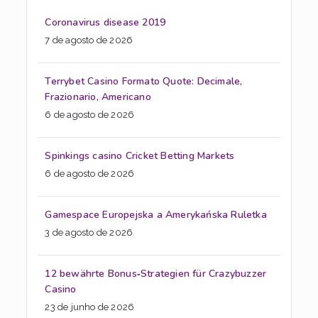
Coronavirus disease 2019
7 de agosto de 2026
Terrybet Casino Formato Quote: Decimale,
Frazionario, Americano
6 de agosto de 2026
Spinkings casino Cricket Betting Markets
6 de agosto de 2026
Gamespace Europejska a Amerykańska Ruletka
3 de agosto de 2026
12 bewährte Bonus‑Strategien für Crazybuzzer
Casino
23 de junho de 2026