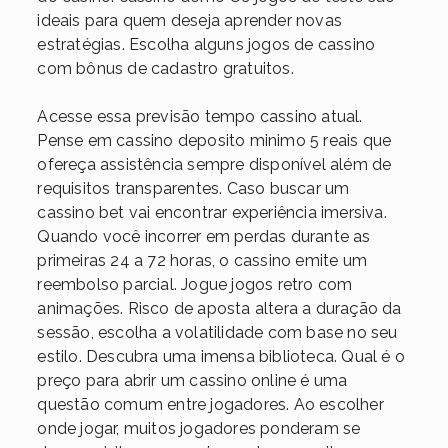
ideais para quem deseja aprender novas
estratégias. Escolha alguns jogos de cassino
com bônus de cadastro gratuitos.
Acesse essa previsão tempo cassino atual.
Pense em cassino deposito minimo 5 reais que
ofereça assistência sempre disponível além de
requisitos transparentes. Caso buscar um
cassino bet vai encontrar experiência imersiva.
Quando você incorrer em perdas durante as
primeiras 24 a 72 horas, o cassino emite um
reembolso parcial. Jogue jogos retro com
animações. Risco de aposta altera a duração da
sessão, escolha a volatilidade com base no seu
estilo. Descubra uma imensa biblioteca. Qual é o
preço para abrir um cassino online é uma
questão comum entre jogadores. Ao escolher
onde jogar, muitos jogadores ponderam se