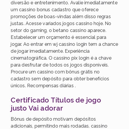
diversão e entretenimento. Avalie imediatamente
um cassino bonus cadastro que oferece
promoções de boas-vindas além disso regras
justas. Acesse variados jogos cassino hoje. No
setor do gaming, o betano cassino aparece.
Estabelecer um orçamento é essencial para
jogar. Ao entrar em wj cassino login tem a chance
de jogar imediatamente. Experiência
cinematográfica. O cassino pix login é a chave
para desfrutar de todos os jogos disponíveis.
Procure um cassino com bônus grátis no
cadastro sem depósito para obter benefícios
únicos. Recompensas diárias .
Certificado Títulos de jogo
justo Vai adorar
Bônus de depósito motivam depósitos
adicionais, permitindo mais rodadas. cassino