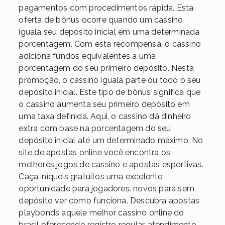
pagamentos com procedimentos rápida. Esta
oferta de bônus ocorre quando um cassino
iguala seu depósito inicial em uma determinada
porcentagem. Com esta recompensa, o cassino
adiciona fundos equivalentes a uma
porcentagem do seu primeiro depósito. Nesta
promoção, o cassino iguala parte ou todo o seu
depósito inicial. Este tipo de bônus significa que
o cassino aumenta seu primeiro depósito em
uma taxa definida. Aqui, o cassino dá dinheiro
extra com base na porcentagem do seu
depósito inicial até um determinado máximo. No
site de apostas online você encontra os
melhores jogos de cassino e apostas esportivas.
Caça-níqueis gratuitos uma excelente
oportunidade para jogadores. novos para sem
depósito ver como funciona. Descubra apostas
playbonds aquele melhor cassino online do
brasil oferecendo registro regular, atendimento