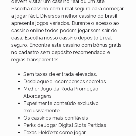
devem visitar um cassino real ou um site.
Escolha cassino com 1 real seguro para começar
a jogar fácil. Diversos melhor cassino do brasil
apresenta jogos variados. Durante o acesso ao
cassino online todos podem jogar sem sair de
casa. Escolha nosso cassino depósito 1 real
seguro. Encontre este cassino com bônus grátis
no cadastro sem depósito recomendado e
regras transparentes.
Sem taxas de entrada elevadas.
Desbloqueie recompensas secretas
Melhor Jogo da Roda Promoção
Abordagens
Experimente conteúdo exclusivo
exclusivamente
Os cassinos mais confiáveis
Perks de Jogar Digital Slots Partidas
Texas Hold’em: como jogar