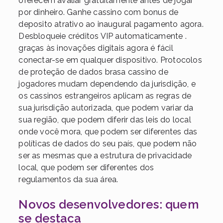
oferecem avaliar gratuitamente antes de jogar
por dinheiro. Ganhe cassino com bonus de
deposito atrativo ao inaugural pagamento agora.
Desbloqueie créditos VIP automaticamente .
graças às inovações digitais agora é fácil
conectar-se em qualquer dispositivo. Protocolos
de proteção de dados brasa cassino de
jogadores mudam dependendo da jurisdição, e
os cassinos estrangeiros aplicam as regras de
sua jurisdição autorizada, que podem variar da
sua região, que podem diferir das leis do local
onde você mora, que podem ser diferentes das
políticas de dados do seu país, que podem não
ser as mesmas que a estrutura de privacidade
local, que podem ser diferentes dos
regulamentos da sua área.
Novos desenvolvedores: quem
se destaca