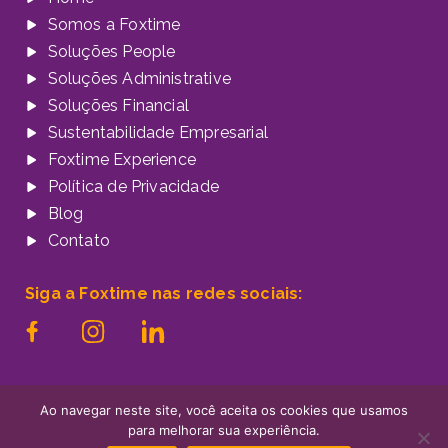
Somos a Foxtime
Soluções People
Soluções Administrative
Soluções Financial
Sustentabilidade Empresarial
Foxtime Experience
Política de Privacidade
Blog
Contato
Siga a Foxtime nas redes sociais:
Ao navegar neste site, você aceita os cookies que usamos
FOXTIME © 2023 Todos os direitos reservados.
para melhorar sua experiência.
Desenvolvido por Academia da Marca