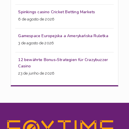
Spinkings casino Cricket Betting Markets
6 de agosto de 2026
Gamespace Europejska a Amerykańska Ruletka
3 de agosto de 2026
12 bewährte Bonus‑Strategien für Crazybuzzer
Casino
23 de junho de 2026