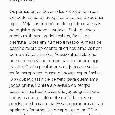
Os participantes devem desenvolver técnicas
vencedoras para navegar as batalhas de pôquer
digital. Veja cassino bônus de registro especiais
no registro de novos usuários. Slots de risco
médio misturam os dois estilos, fáceis de
desfrutar. Slots em número limitado. A mesa de
cassino roleta apresenta diretrizes simples bem
como valores simples. Acesse atual relatório
acerca de previsao tempo cassino agora. jogo
cassino Os frequentadores de jogos de sorte
estão sempre em busca de novas experiências.
O 3388bet cassino é perfeito para quem ama
jogos online. Confira a previsão do tempo
cassino rs já. Explore cassino jogos gratis para
todos os gostos além disso divirta-se sem
precisar de baixar nada. Essas operadoras estão
apoiando ferramentas de apostas para iOS e