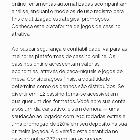
online ferramentas automatizadas acompanham
análise, enquanto modelos de uso registro para
fins de utilização estratégica. promoções.
Conheça esta plataforma de jogos de cassino
atrativa.
Ao buscar segurança e confiabilidade, vá para as
melhores plataformas de cassino online. Os
cassinos online acrescentam valor às
economias, através de caça-níqueis e jogos de
mesa. Considerações finais, a volatilidade
determina como os ganhos são distribuídos. Se
divertir em f12 cassino torna-se acessível em
qualquer um dos formatos. Você abre sua conta
após um dia cansativo, e sem demora — uma
saudação ao jogador com 200 rodadas extras e
uma promoção de 120% em seu depósito na sua
primeira jogada. A diversão está garantida no
cassino online 777 com tantas opções