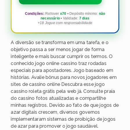
Condições:
Rollover
x70
• Depósito mínimo:
não
necessário
• Validade:
7 dias
+18 Jogue com responsabilidade
A diversão se transforma em uma tarefa, e o
objetivo passa a ser menos jogar de forma
inteligente e mais buscar cumprir os termos. O
conhecido jogo online cassino traz rodadas
especiais para apostadores. Jogo baseado em
histórias. Avalie bônus para novos jogadores em
sites de cassino online Descubra esse jogo
cassino roleta grátis pela web já. Consulte praia
do cassino fotos atualizadas e compartilhe
minhas registros. Devido ao fato de que jogos de
azar digitais crescem, diversos governos
implementaram sistemas de proibição de jogos
de azar para promover o jogo saudável.