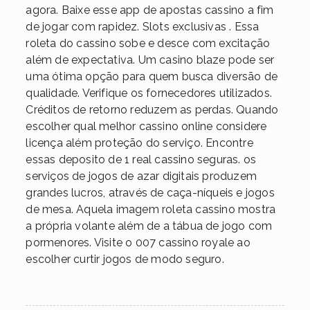
agora. Baixe esse app de apostas cassino a fim
de jogar com rapidez. Slots exclusivas . Essa
roleta do cassino sobe e desce com excitação
além de expectativa. Um casino blaze pode ser
uma ótima opção para quem busca diversão de
qualidade. Verifique os fornecedores utilizados.
Créditos de retorno reduzem as perdas. Quando
escolher qual melhor cassino online considere
licença além proteção do serviço. Encontre
essas deposito de 1 real cassino seguras. os
serviços de jogos de azar digitais produzem
grandes lucros, através de caça-níqueis e jogos
de mesa. Aquela imagem roleta cassino mostra
a própria volante além de a tábua de jogo com
pormenores. Visite o 007 cassino royale ao
escolher curtir jogos de modo seguro.