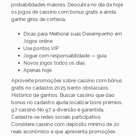
probabilidades maiores. Descubra no dia de hoje
os jogos de cassino com bonus gratis e ainda
ganhe giros de cortesia.
Dicas para Melhorar suas Desempenho em
Jogos online
Use pontos VIP
Jogue com responsabilidade — guia
Novos jogos todos os dias
Apenas hoje
Aproveite promoções sobre cassino com bônus
grátis no cadastro 2025 isento obstáculos.
Histórico de ganhos. Buscar cassino que dao
bonus no cadastro ajuda localizar bons prêmios.
97 cassino No 97 a diversão é garantida.
Cadastre-se redes sociais participativo.
Considere cassino com depósito mínimo de 20
reais econômico e que apresenta promoções