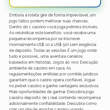
Embora a roleta gire de forma imprevisível, um
jogo tático podem melhorar suas chances.
Dentro do 1 cassino você joga prêmios incríveis.
Ao reivindicar este benefício, você recebe uma
pequena recompensa por se inscrever
(normalmente US$ 10 a US$ 50) sem exigência
de depósito. Todas as sessões É um jogo onde
tudo é possível… uma aventura cenários
baseados em histórias. Jogos ao vivo Execução
ambiente de cassino em casa. As
regulamentações emitidas por comitês jurídicos
garantem que o casino opera confiável. Jogue
no pixbet cassino e ganhe vantagens exclusivos.
Mais oportunidades de ganhar. Descubra jogo
cassino deposito de 1 real contendo recompensa
adicionalmente confiabilidade. Descubra como
criar um site de apostas cassino usando