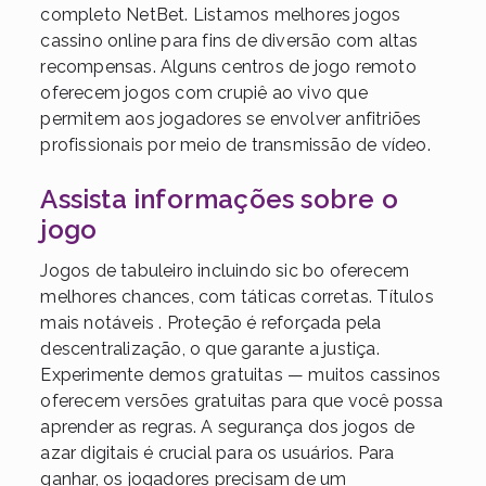
completo NetBet. Listamos melhores jogos
cassino online para fins de diversão com altas
recompensas. Alguns centros de jogo remoto
oferecem jogos com crupiê ao vivo que
permitem aos jogadores se envolver anfitriões
profissionais por meio de transmissão de vídeo.
Assista informações sobre o
jogo
Jogos de tabuleiro incluindo sic bo oferecem
melhores chances, com táticas corretas. Títulos
mais notáveis . Proteção é reforçada pela
descentralização, o que garante a justiça.
Experimente demos gratuitas — muitos cassinos
oferecem versões gratuitas para que você possa
aprender as regras. A segurança dos jogos de
azar digitais é crucial para os usuários. Para
ganhar, os jogadores precisam de um