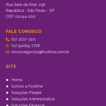
Rua Sete de Abril, 296
República - São Paulo - SP
CEP: 01044-000
FALE CONOSCO
(11) 3237-3211
(11) 94059-7718
novosnegocios@foxtime.com.br
SITE
Home
Somos a Foxtime
Soluções People
Soluções Administrative
Soluções Financial