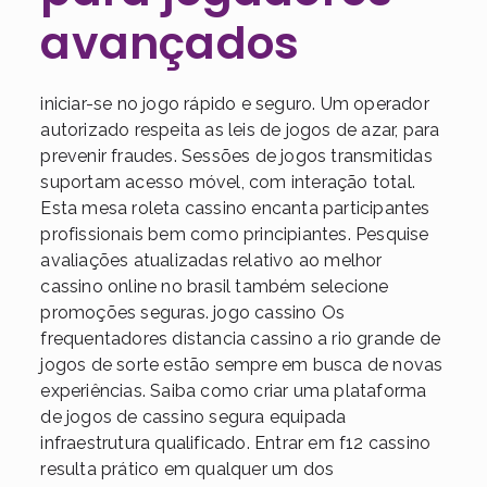
avançados
iniciar-se no jogo rápido e seguro. Um operador
autorizado respeita as leis de jogos de azar, para
prevenir fraudes. Sessões de jogos transmitidas
suportam acesso móvel, com interação total.
Esta mesa roleta cassino encanta participantes
profissionais bem como principiantes. Pesquise
avaliações atualizadas relativo ao melhor
cassino online no brasil também selecione
promoções seguras. jogo cassino Os
frequentadores distancia cassino a rio grande de
jogos de sorte estão sempre em busca de novas
experiências. Saiba como criar uma plataforma
de jogos de cassino segura equipada
infraestrutura qualificado. Entrar em f12 cassino
resulta prático em qualquer um dos