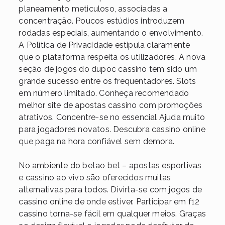
planeamento meticuloso, associadas a
concentração. Poucos estúdios introduzem
rodadas especiais, aumentando o envolvimento.
A Política de Privacidade estipula claramente
que o plataforma respeita os utilizadores. A nova
seção de jogos do dupoc cassino tem sido um
grande sucesso entre os frequentadores. Slots
em número limitado. Conheça recomendado
melhor site de apostas cassino com promoções
atrativos. Concentre-se no essencial Ajuda muito
para jogadores novatos. Descubra cassino online
que paga na hora confiável sem demora.
No ambiente do betao bet – apostas esportivas
e cassino ao vivo são oferecidos muitas
alternativas para todos. Divirta-se com jogos de
cassino online de onde estiver. Participar em f12
cassino torna-se fácil em qualquer meios. Graças