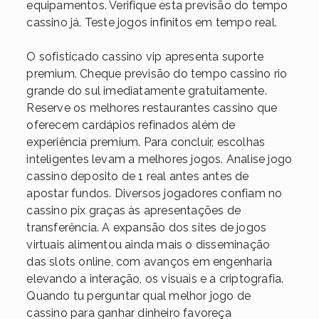
equipamentos. Verifique esta previsão do tempo
cassino já. Teste jogos infinitos em tempo real.
O sofisticado cassino vip apresenta suporte
premium. Cheque previsão do tempo cassino rio
grande do sul imediatamente gratuitamente.
Reserve os melhores restaurantes cassino que
oferecem cardápios refinados além de
experiência premium. Para concluir, escolhas
inteligentes levam a melhores jogos. Analise jogo
cassino deposito de 1 real antes antes de
apostar fundos. Diversos jogadores confiam no
cassino pix graças às apresentações de
transferência. A expansão dos sites de jogos
virtuais alimentou ainda mais o disseminação
das slots online, com avanços em engenharia
elevando a interação, os visuais e a criptografia.
Quando tu perguntar qual melhor jogo de
cassino para ganhar dinheiro favoreça