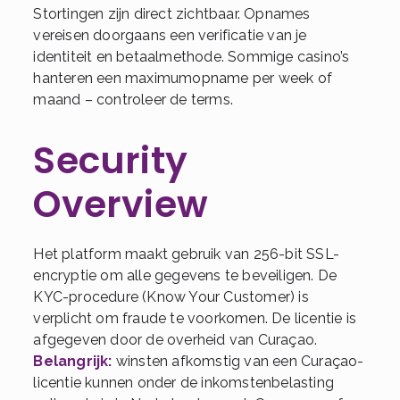
Stortingen zijn direct zichtbaar. Opnames
vereisen doorgaans een verificatie van je
identiteit en betaalmethode. Sommige casino’s
hanteren een maximumopname per week of
maand – controleer de terms.
Security
Overview
Het platform maakt gebruik van 256-bit SSL-
encryptie om alle gegevens te beveiligen. De
KYC-procedure (Know Your Customer) is
verplicht om fraude te voorkomen. De licentie is
afgegeven door de overheid van Curaçao.
Belangrijk:
winsten afkomstig van een Curaçao-
licentie kunnen onder de inkomstenbelasting