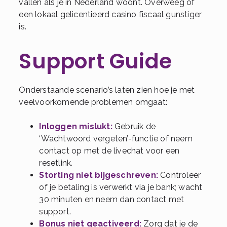
vallen als je in Nederland woont. Overweeg of
een lokaal gelicentieerd casino fiscaal gunstiger
is.
Support Guide
Onderstaande scenario’s laten zien hoe je met
veelvoorkomende problemen omgaat:
Inloggen mislukt:
Gebruik de
‘Wachtwoord vergeten’-functie of neem
contact op met de livechat voor een
resetlink.
Storting niet bijgeschreven:
Controleer
of je betaling is verwerkt via je bank; wacht
30 minuten en neem dan contact met
support.
Bonus niet geactiveerd:
Zorg dat je de