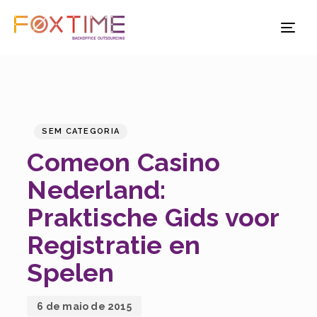
TO
NAV
PUBLISHED
Published
IN:
on:
SEM CATEGORIA
Comeon Casino
Nederland:
Praktische Gids voor
Registratie en
Spelen
6 de maio de 2015