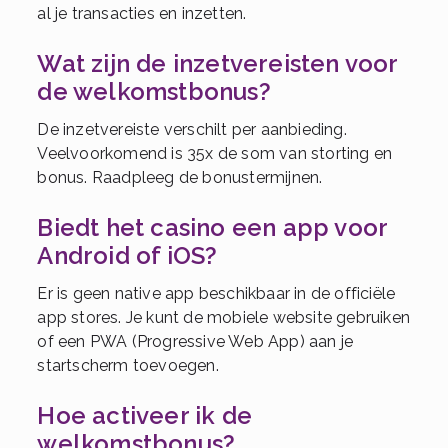
al je transacties en inzetten.
Wat zijn de inzetvereisten voor
de welkomstbonus?
De inzetvereiste verschilt per aanbieding.
Veelvoorkomend is 35x de som van storting en
bonus. Raadpleeg de bonustermijnen.
Biedt het casino een app voor
Android of iOS?
Er is geen native app beschikbaar in de officiële
app stores. Je kunt de mobiele website gebruiken
of een PWA (Progressive Web App) aan je
startscherm toevoegen.
Hoe activeer ik de
welkomstbonus?