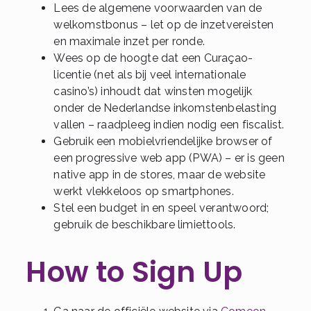
Lees de algemene voorwaarden van de
welkomstbonus – let op de inzetvereisten
en maximale inzet per ronde.
Wees op de hoogte dat een Curaçao-
licentie (net als bij veel internationale
casino’s) inhoudt dat winsten mogelijk
onder de Nederlandse inkomstenbelasting
vallen – raadpleeg indien nodig een fiscalist.
Gebruik een mobielvriendelijke browser of
een progressive web app (PWA) – er is geen
native app in de stores, maar de website
werkt vlekkeloos op smartphones.
Stel een budget in en speel verantwoord;
gebruik de beschikbare limiettools.
How to Sign Up