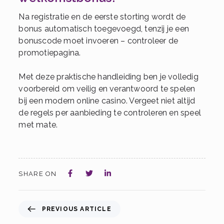
Na registratie en de eerste storting wordt de
bonus automatisch toegevoegd, tenzij je een
bonuscode moet invoeren – controleer de
promotiepagina.
Met deze praktische handleiding ben je volledig
voorbereid om veilig en verantwoord te spelen
bij een modern online casino. Vergeet niet altijd
de regels per aanbieding te controleren en speel
met mate.
SHARE ON
PREVIOUS ARTICLE