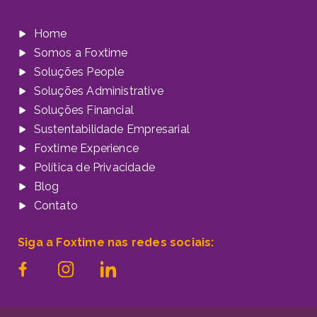
Home
Somos a Foxtime
Soluções People
Soluções Administrative
Soluções Financial
Sustentabilidade Empresarial
Foxtime Experience
Política de Privacidade
Blog
Contato
Siga a Foxtime nas redes sociais: