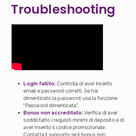
Troubleshooting
Login fallito:
Controlla di aver inserito
email e password corretti. Se hai
dimenticato la password, usa la funzione
“Password dimenticata”.
Bonus non accreditato:
Verifica di aver
soddisfatto i requisiti minimi di deposito e di
aver inserito il codice promozionale.
Contatta il supporto se il bonus non