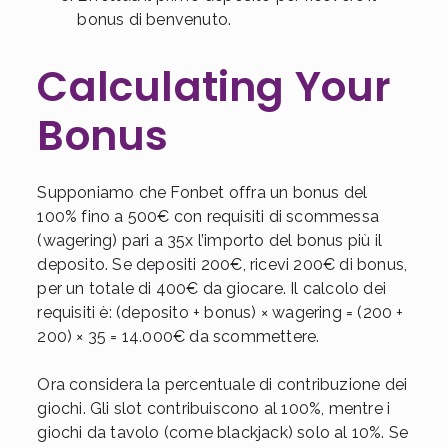
bonus di benvenuto.
Calculating Your
Bonus
Supponiamo che Fonbet offra un bonus del
100% fino a 500€ con requisiti di scommessa
(wagering) pari a 35x l’importo del bonus più il
deposito. Se depositi 200€, ricevi 200€ di bonus,
per un totale di 400€ da giocare. Il calcolo dei
requisiti è: (deposito + bonus) × wagering = (200 +
200) × 35 = 14.000€ da scommettere.
Ora considera la percentuale di contribuzione dei
giochi. Gli slot contribuiscono al 100%, mentre i
giochi da tavolo (come blackjack) solo al 10%. Se