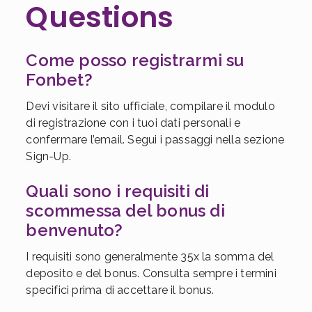
Questions
Come posso registrarmi su
Fonbet?
Devi visitare il sito ufficiale, compilare il modulo
di registrazione con i tuoi dati personali e
confermare l’email. Segui i passaggi nella sezione
Sign-Up.
Quali sono i requisiti di
scommessa del bonus di
benvenuto?
I requisiti sono generalmente 35x la somma del
deposito e del bonus. Consulta sempre i termini
specifici prima di accettare il bonus.