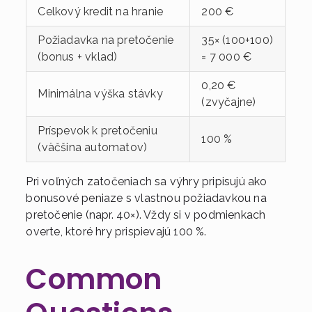
Celkový kredit na hranie
200 €
Požiadavka na pretočenie
35× (100+100)
(bonus + vklad)
= 7 000 €
0,20 €
Minimálna výška stávky
(zvyčajne)
Príspevok k pretočeniu
100 %
(väčšina automatov)
Pri voľných zatočeniach sa výhry pripisujú ako
bonusové peniaze s vlastnou požiadavkou na
pretočenie (napr. 40×). Vždy si v podmienkach
overte, ktoré hry prispievajú 100 %.
Common