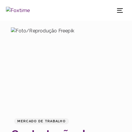
TO
NAV
PUBLISHED
Published
IN:
on:
MERCADO DE TRABALHO